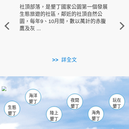
社頂部落，是墾丁國家公園第一個發展
龍水
生態旅遊的社區，鄰近的社頂自然公
的有
園，每年9、10月間，數以萬計的赤腹
重要
鷹及灰 ...
走進沁 
詳全文
南仁湖
龜山
海生館
滿州
出火
恆春
佳樂水
萬里桐
龍鑾潭自然中心
森林遊樂區
瓊麻館
南灣
關山
墾管處遊客中心
社頂公園
風吹沙
後壁湖
船帆石
白砂
海洋
龍磐公園
香蕉灣
貓鼻頭
砂島
龍坑
鵝鑾鼻
夜間
玩在
墾丁
墾丁
墾丁
生態
海角
陸上
墾丁
墾丁
墾丁