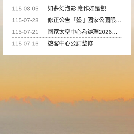
115-08-05
如夢幻泡影 應作如是觀
115-07-28
修正公告「墾丁國家公園限制水域遊憩活動之種類、範圍、時間及行為」，自即日生效。
115-07-21
國家太空中心為辦理2026台灣盃火箭競賽，陸、海、空域警戒及協調相關事宜，因颱風備案事宜
115-07-16
遊客中心公廁整修