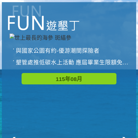
與國家公園有約-優游潮間探險者
墾管處推低碳水上活動 應屆畢業生限額免費參加
115年08月