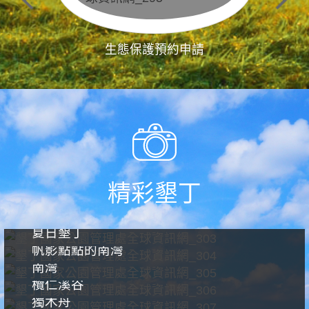
生態保護預約申請
精彩墾丁
夏日墾丁
帆影點點的南灣
南灣
欖仁溪谷
獨木舟