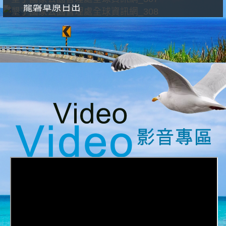
龍磐草原日出