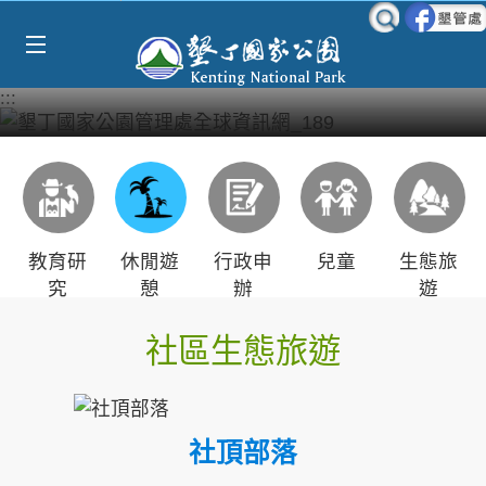
Select Language
▼
跳到主要內容區塊
:::
教育研
休閒遊
行政申
兒童
生態旅
究
憩
辦
遊
社區生態旅遊
社頂部落