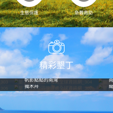
生態保護
急難救助
精彩墾丁
帆影點點的南灣
獨木舟