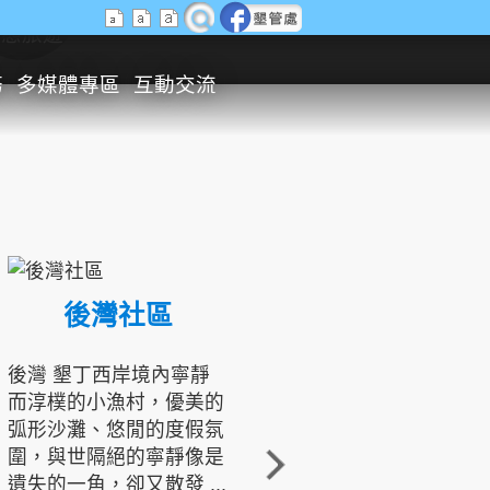
生態旅遊
務
多媒體專區
互動交流
後灣社區
國境之南生態文化發展協會
後灣 墾丁西岸境內寧靜
而淳樸的小漁村，優美的
龍坑地區為隆起的珊瑚礁
弧形沙灘、悠閒的度假氛
地形，由於地處鵝鑾鼻夾
圍，與世隔絕的寧靜像是
角的端點，冬季海浪拍打
遺失的一角，卻又散發 ...
著礁岸，旺盛的侵蝕作