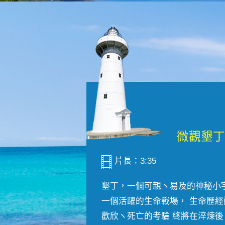
片長：3:35
墾丁，一個可親ヽ易及的神秘小
一個活躍的生命戰場， 生命歷經
歡欣ヽ死亡的考驗 終將在淬煉後