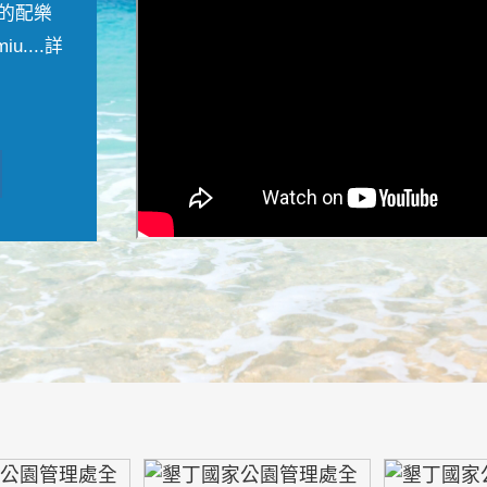
的配樂
....
詳