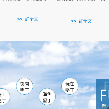
...
詳全文
詳全文
南仁湖
滿州
火
佳樂水
然中心
森林遊樂區
南灣
墾管處遊客中心
社頂公園
風吹沙
湖
船帆石
龍磐公園
香蕉灣
頭
砂島
龍坑
鵝鑾鼻
夜間
玩在
墾丁
墾丁
海角
陸上
墾丁
墾丁