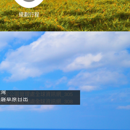
規劃行程
影像直播
南灣
龍磐草原日出