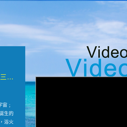
微觀墾丁三部曲 重生....
宇宙﹔
誕生的
，浴火