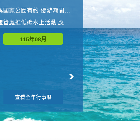
世界地球清潔日 墾管處辦理「2026年墾丁國家公園沙灘淨灘活動」
與國家公園有約-優游潮間探險者
墾管處推低碳水上活動 應屆畢業生限額免費參加
115年09月
115年08月
查看全年行事曆