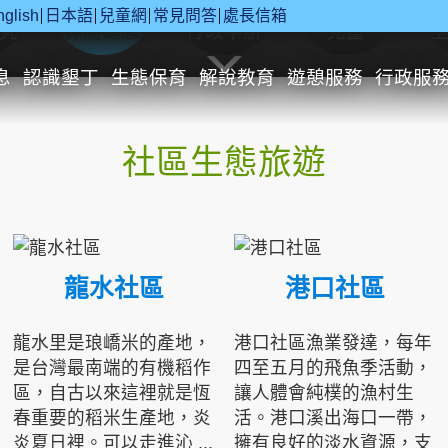
nglish
日本語
兒童網
常見問答
處長信箱
究
休閒遊憩
行政申辦
兒童
息
認識墾丁
生態保育
解說教育
遊憩服務
行政服
社區生態旅遊
龍水社區
港口社區
龍水里是琅嶠米的產地，
港口社區漁業發達，每年
是台灣最南端的有機稻作
四至五月的飛魚季活動，
區，自古以來這裡就是恆
讓人體會純樸的漁村生
春重要的稻米生產地，炎
活。港口溪出海口一帶，
炎夏日裡。可以走進沁 ...
擁有良好的淡水資源，支