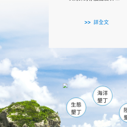
詳全文
龜山
海生館
出
恆春
萬里桐
龍鑾潭自
瓊麻館
關山
後壁
白砂
海洋
貓鼻
墾丁
生態
墾丁