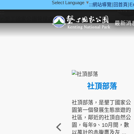
Select Language
▼
:::
網站導覽
回首頁
E
跳到主要內容區塊
教育研
:::
最新消
社頂部落
社頂部落，是墾丁國家公
園第一個發展生態旅遊的
社區，鄰近的社頂自然公
園，每年9、10月間，數
以萬計的赤腹鷹及灰 ...