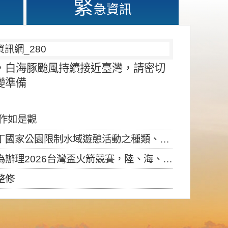
緊
急資訊
，白海豚颱風持續接近臺灣，請密切
變準備
應作如是觀
園限制水域遊憩活動之種類、範圍、時間及行為」，自即日生效。
6台灣盃火箭競賽，陸、海、空域警戒及協調相關事宜，因颱風備案事宜
整修