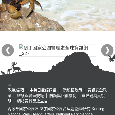
:::
政風信箱
中英日雙語詞彙
隱私權政策
資訊安全政
策
維護與管理規範
防護與回復機制
無障礙網頁說
明
網站資料開放宣告
內政部國家公園署 墾丁國家公園管理處 版權所有 Kenting
National Park Headquarters, National Park Service,