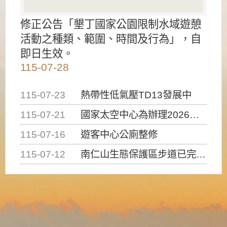
修正公告「墾丁國家公園限制水域遊憩
活動之種類、範圍、時間及行為」，自
即日生效。
115-07-28
115-07-23
熱帶性低氣壓TD13發展中
115-07-21
國家太空中心為辦理2026台灣盃火箭競賽，陸、海、空域警戒及協調相關事宜，因颱風備案事宜
115-07-16
遊客中心公廁整修
115-07-12
南仁山生態保護區步道已完成修復，自115年7月13日（星期一）起恢復開放入園，歡迎民眾依規定申請入園....