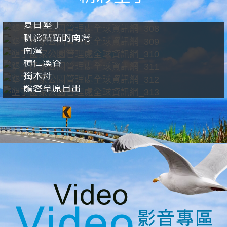
夏日墾丁
帆影點點的南灣
南灣
欖仁溪谷
獨木舟
龍磐草原日出