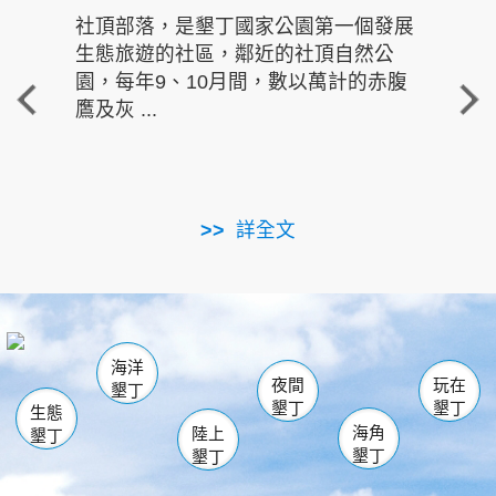
社頂部落，是墾丁國家公園第一個發展
龍水
生態旅遊的社區，鄰近的社頂自然公
的有
園，每年9、10月間，數以萬計的赤腹
重要
鷹及灰 ...
走進沁 
詳全文
南仁湖
龜山
海生館
滿州
出火
恆春
佳樂水
萬里桐
龍鑾潭自然中心
森林遊樂區
瓊麻館
南灣
關山
墾管處遊客中心
社頂公園
風吹沙
後壁湖
船帆石
白砂
海洋
龍磐公園
香蕉灣
貓鼻頭
砂島
龍坑
鵝鑾鼻
夜間
玩在
墾丁
墾丁
墾丁
生態
海角
陸上
墾丁
墾丁
墾丁