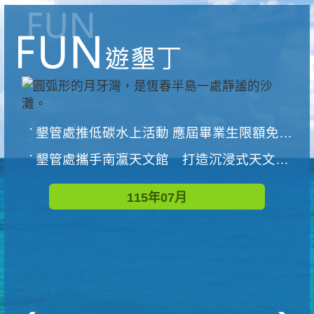
墾管處推低碳水上活動 應屆畢業生限額免費參加
墾管處攜手南瀛天文館 打造沉浸式天文探索營隊
115年07月