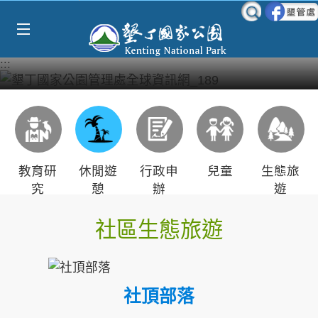
Select Language
▼
跳到主要內容區塊
:::
教育研
休閒遊
行政申
兒童
生態旅
究
憩
辦
遊
社區生態旅遊
社頂部落