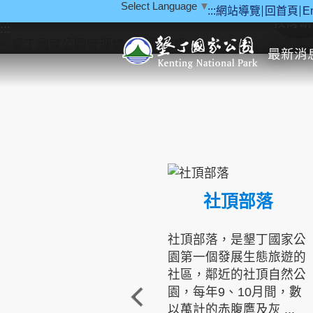
Select Language
▼
:::
網站導覽
回首頁
E
跳到主要內容區塊
教育研
:::
最新消
社頂部落
社頂部落，是墾丁國家公
園第一個發展生態旅遊的
社區，鄰近的社頂自然公
園，每年9、10月間，數
以萬計的赤腹鷹及灰 ...