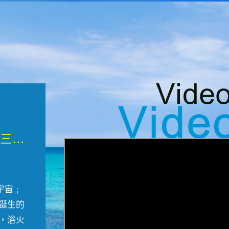
微觀墾丁三部曲 重生....
宇宙﹔
誕生的
，浴火