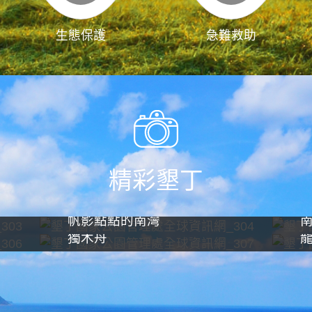
生態保護
急難救助
精彩墾丁
帆影點點的南灣
獨木舟