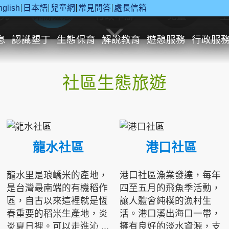
nglish
日本語
兒童網
常見問答
處長信箱
究
休閒遊憩
行政申辦
兒童
息
認識墾丁
生態保育
解說教育
遊憩服務
行政服
社區生態旅遊
龍水社區
港口社區
龍水里是琅嶠米的產地，
港口社區漁業發達，每年
是台灣最南端的有機稻作
四至五月的飛魚季活動，
區，自古以來這裡就是恆
讓人體會純樸的漁村生
春重要的稻米生產地，炎
活。港口溪出海口一帶，
炎夏日裡。可以走進沁 ...
擁有良好的淡水資源，支