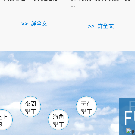
...
詳全文
詳全文
南仁湖
滿州
火
佳樂水
然中心
森林遊樂區
南灣
墾管處遊客中心
社頂公園
風吹沙
湖
船帆石
龍磐公園
香蕉灣
頭
砂島
龍坑
鵝鑾鼻
夜間
玩在
墾丁
墾丁
海角
陸上
墾丁
墾丁