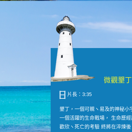
片長：3:35
墾丁，一個可親ヽ易及的神秘小
一個活躍的生命戰場， 生命歷經
歡欣ヽ死亡的考驗 終將在淬煉後