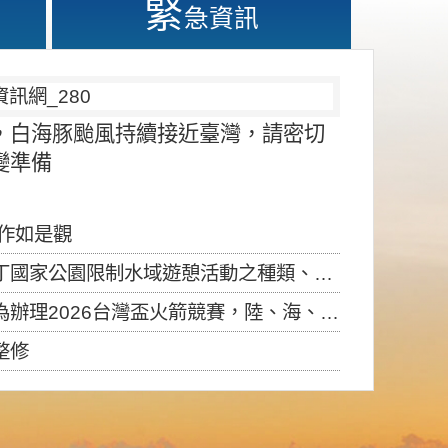
緊
急資訊
，白海豚颱風持續接近臺灣，請密切
變準備
應作如是觀
園限制水域遊憩活動之種類、範圍、時間及行為」，自即日生效。
6台灣盃火箭競賽，陸、海、空域警戒及協調相關事宜，因颱風備案事宜
整修