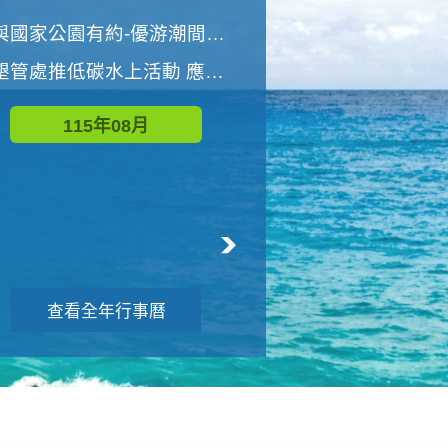
世界地球清潔日 墾管處辦理「2026年墾丁國家公園沙灘淨灘活動」
與國家公園有約-優游潮間探險者
墾管處推低碳水上活動 應屆畢業生限額免費參加
115年09月
115年08月
查看全年行事曆