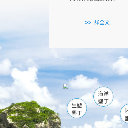
詳全文
龜山
海生館
出
恆春
萬里桐
龍鑾潭自
瓊麻館
關山
後壁
白砂
海洋
貓鼻
墾丁
生態
墾丁