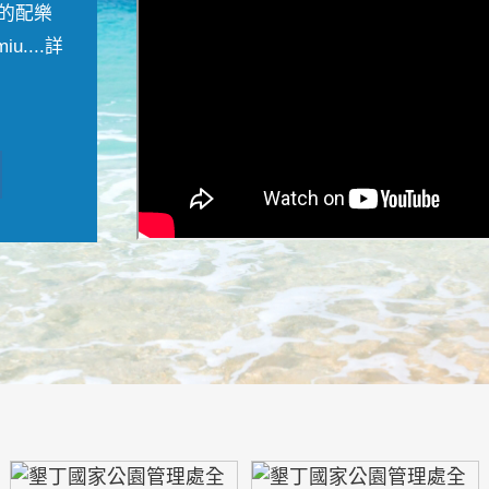
的配樂
....
詳