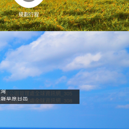
規劃行程
影像直播
南灣
龍磐草原日出