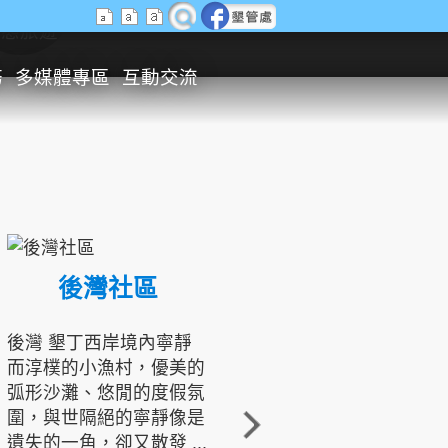
生態旅遊
務
多媒體專區
互動交流
後灣社區
國境之南生態文化發展協會
後灣 墾丁西岸境內寧靜
而淳樸的小漁村，優美的
龍坑地區為隆起的珊瑚礁
弧形沙灘、悠閒的度假氛
地形，由於地處鵝鑾鼻夾
圍，與世隔絕的寧靜像是
角的端點，冬季海浪拍打
遺失的一角，卻又散發 ...
著礁岸，旺盛的侵蝕作