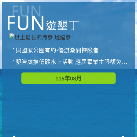
與國家公園有約-優游潮間探險者
墾管處推低碳水上活動 應屆畢業生限額免費參加
115年08月