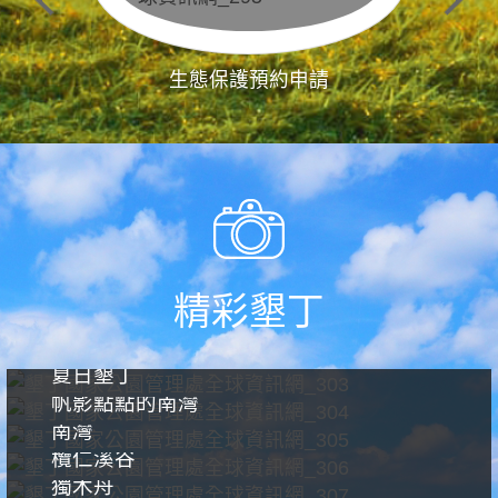
生態保護預約申請
精彩墾丁
夏日墾丁
帆影點點的南灣
南灣
欖仁溪谷
獨木舟