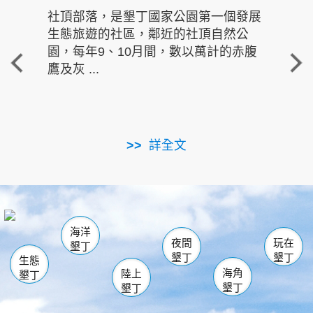
社頂部落，是墾丁國家公園第一個發展
龍水
生態旅遊的社區，鄰近的社頂自然公
的有
園，每年9、10月間，數以萬計的赤腹
重要
鷹及灰 ...
走進沁 
詳全文
南仁湖
龜山
海生館
滿州
出火
恆春
佳樂水
萬里桐
龍鑾潭自然中心
森林遊樂區
瓊麻館
南灣
關山
墾管處遊客中心
社頂公園
風吹沙
後壁湖
船帆石
白砂
海洋
龍磐公園
香蕉灣
貓鼻頭
砂島
龍坑
鵝鑾鼻
夜間
玩在
墾丁
墾丁
墾丁
生態
海角
陸上
墾丁
墾丁
墾丁