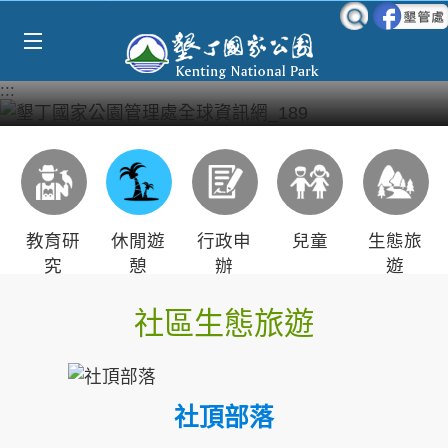
Select Language
▼
跳到主要內容區塊
:::
教育研
休閒遊
行政申
兒童
生態旅
究
憩
辦
遊
社區生態旅遊
社頂部落