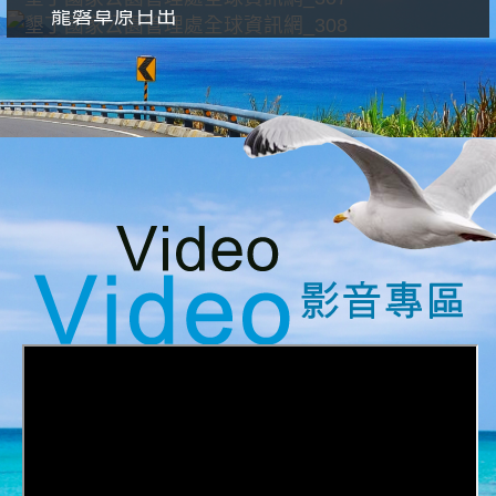
龍磐草原日出