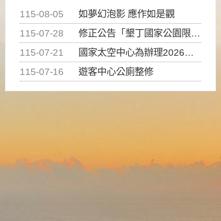
115-08-05
如夢幻泡影 應作如是觀
115-07-28
修正公告「墾丁國家公園限制水域遊憩活動之種類、範圍、時間及行為」，自即日生效。
115-07-21
國家太空中心為辦理2026台灣盃火箭競賽，陸、海、空域警戒及協調相關事宜，因颱風備案事宜
115-07-16
遊客中心公廁整修