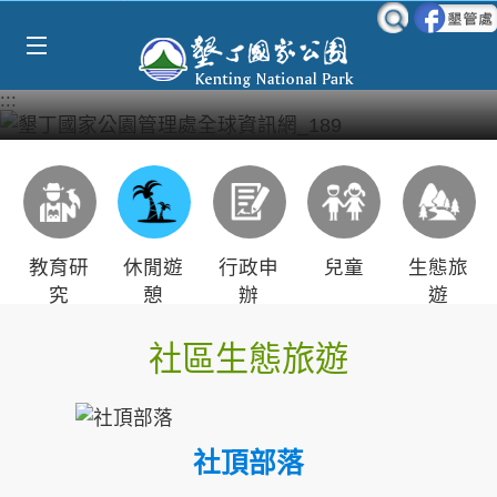
Select Language
▼
跳到主要內容區塊
:::
教育研
休閒遊
行政申
兒童
生態旅
究
憩
辦
遊
社區生態旅遊
社頂部落