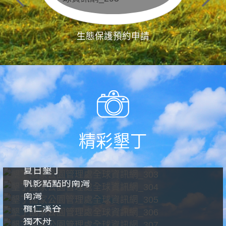
生態保護預約申請
精彩墾丁
夏日墾丁
帆影點點的南灣
南灣
欖仁溪谷
獨木舟