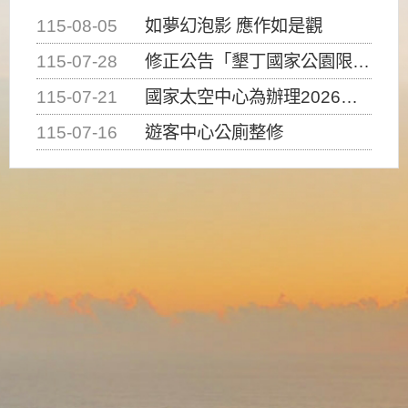
115-08-05
如夢幻泡影 應作如是觀
115-07-28
修正公告「墾丁國家公園限制水域遊憩活動之種類、範圍、時間及行為」，自即日生效。
115-07-21
國家太空中心為辦理2026台灣盃火箭競賽，陸、海、空域警戒及協調相關事宜，因颱風備案事宜
115-07-16
遊客中心公廁整修