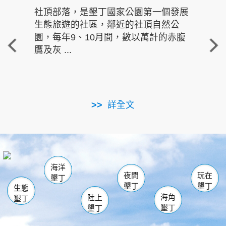
社頂部落，是墾丁國家公園第一個發展
龍水
生態旅遊的社區，鄰近的社頂自然公
的有
園，每年9、10月間，數以萬計的赤腹
重要
鷹及灰 ...
走進沁 
詳全文
南仁湖
龜山
海生館
滿州
出火
恆春
佳樂水
萬里桐
龍鑾潭自然中心
森林遊樂區
瓊麻館
南灣
關山
墾管處遊客中心
社頂公園
風吹沙
後壁湖
船帆石
白砂
海洋
龍磐公園
香蕉灣
貓鼻頭
砂島
龍坑
鵝鑾鼻
夜間
玩在
墾丁
墾丁
墾丁
生態
海角
陸上
墾丁
墾丁
墾丁