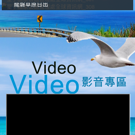
龍磐草原日出