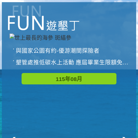
與國家公園有約-優游潮間探險者
墾管處推低碳水上活動 應屆畢業生限額免費參加
115年08月