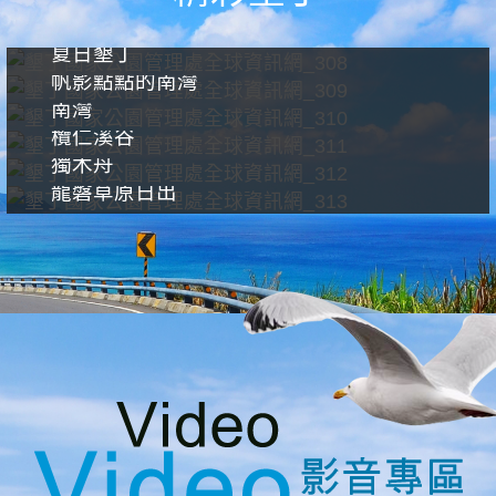
夏日墾丁
帆影點點的南灣
南灣
欖仁溪谷
獨木舟
龍磐草原日出