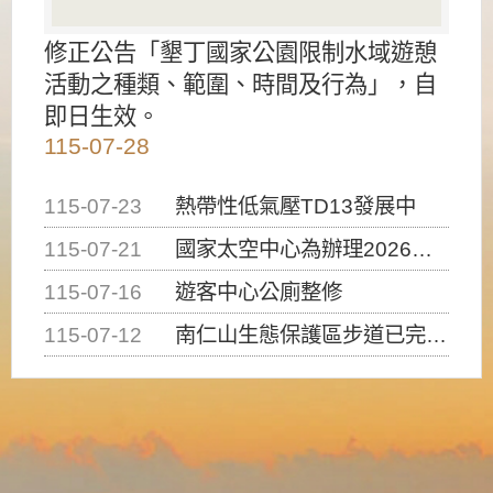
修正公告「墾丁國家公園限制水域遊憩
活動之種類、範圍、時間及行為」，自
即日生效。
115-07-28
115-07-23
熱帶性低氣壓TD13發展中
115-07-21
國家太空中心為辦理2026台灣盃火箭競賽，陸、海、空域警戒及協調相關事宜，因颱風備案事宜
115-07-16
遊客中心公廁整修
115-07-12
南仁山生態保護區步道已完成修復，自115年7月13日（星期一）起恢復開放入園，歡迎民眾依規定申請入園....