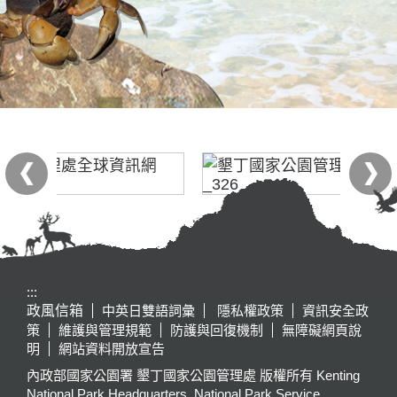
:::
政風信箱
中英日雙語詞彙
隱私權政策
資訊安全政
策
維護與管理規範
防護與回復機制
無障礙網頁說
明
網站資料開放宣告
內政部國家公園署 墾丁國家公園管理處 版權所有 Kenting
National Park Headquarters, National Park Service,