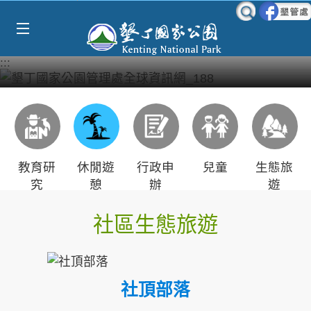
Select Language
▼
跳到主要內容區塊
:::
教育研
休閒遊
行政申
兒童
生態旅
究
憩
辦
遊
社區生態旅遊
社頂部落