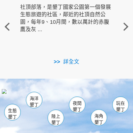
社頂部落，是墾丁國家公園第一個發展
龍水
生態旅遊的社區，鄰近的社頂自然公
的有
園，每年9、10月間，數以萬計的赤腹
重要
鷹及灰 ...
走進沁 
詳全文
南仁湖
龜山
海生館
滿州
出火
恆春
佳樂水
萬里桐
龍鑾潭自然中心
森林遊樂區
瓊麻館
南灣
關山
墾管處遊客中心
社頂公園
風吹沙
後壁湖
船帆石
白砂
海洋
龍磐公園
香蕉灣
貓鼻頭
砂島
龍坑
鵝鑾鼻
夜間
玩在
墾丁
墾丁
墾丁
生態
海角
陸上
墾丁
墾丁
墾丁