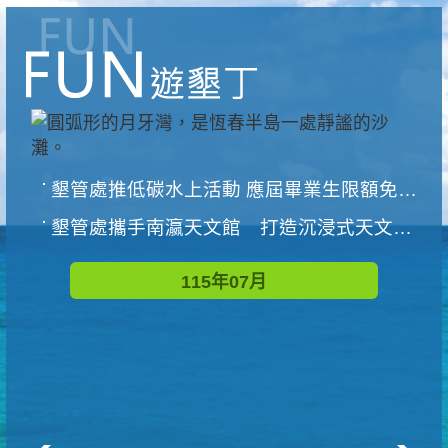
墾管處推低碳水上活動 應屆畢業生限額免費參加
墾管處攜手南瀛天文館 打造沉浸式天文探索營隊
115年07月