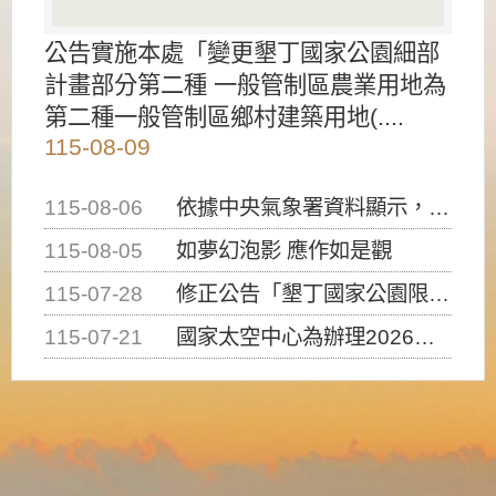
公告實施本處「變更墾丁國家公園細部
計畫部分第二種 一般管制區農業用地為
第二種一般管制區鄉村建築用地(....
115-08-09
115-08-06
依據中央氣象署資料顯示，白海豚颱風持續接近臺灣，請密切注意動向及早完成防災應變準備
115-08-05
如夢幻泡影 應作如是觀
115-07-28
修正公告「墾丁國家公園限制水域遊憩活動之種類、範圍、時間及行為」，自即日生效。
115-07-21
國家太空中心為辦理2026台灣盃火箭競賽，陸、海、空域警戒及協調相關事宜，因颱風備案事宜