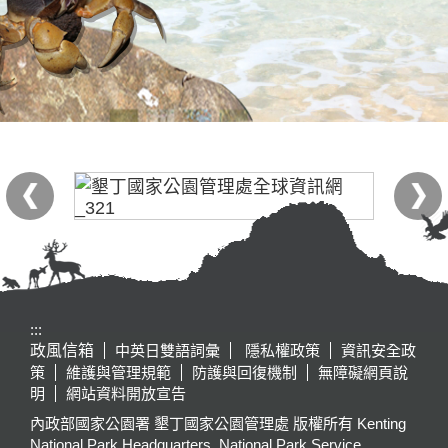
:::
政風信箱
中英日雙語詞彙
隱私權政策
資訊安全政
策
維護與管理規範
防護與回復機制
無障礙網頁說
明
網站資料開放宣告
內政部國家公園署 墾丁國家公園管理處 版權所有 Kenting
National Park Headquarters, National Park Service,