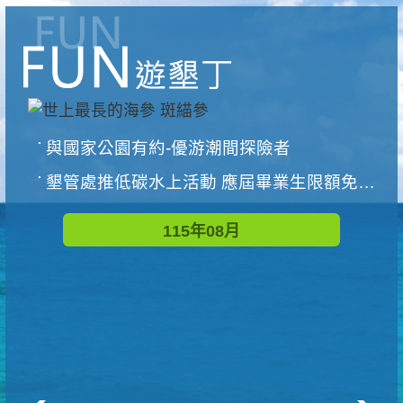
與國家公園有約-優游潮間探險者
墾管處推低碳水上活動 應屆畢業生限額免費參加
115年08月