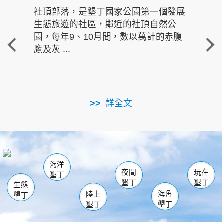
社頂部落，是墾丁國家公園第一個發展
龍水
生態旅遊的社區，鄰近的社頂自然公
的有
園，每年9、10月間，數以萬計的赤腹
重要
鷹及灰 ...
走進沁 
詳全文
南仁湖
龜山
海生館
滿州
出火
恆春
佳樂水
萬里桐
龍鑾潭自然中心
森林遊樂區
瓊麻館
南灣
關山
墾管處遊客中心
社頂公園
風吹沙
後壁湖
船帆石
白砂
海洋
龍磐公園
香蕉灣
貓鼻頭
砂島
龍坑
鵝鑾鼻
夜間
玩在
墾丁
墾丁
墾丁
生態
海角
陸上
墾丁
墾丁
墾丁