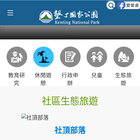
Select Language
▼
跳到主要內容區塊
:::
教育研
休閒遊
行政申
兒童
生態旅
究
憩
辦
遊
社區生態旅遊
社頂部落