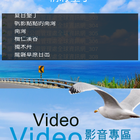
夏日墾丁
帆影點點的南灣
南灣
欖仁溪谷
獨木舟
龍磐草原日出