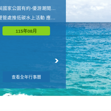
世界地球清潔日 墾管處辦理「2026年墾丁國家公園沙灘淨灘活動」
與國家公園有約-優游潮間探險者
墾管處推低碳水上活動 應屆畢業生限額免費參加
115年09月
115年08月
查看全年行事曆