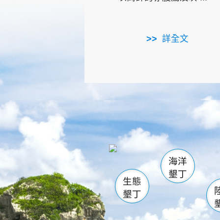
詳全文
龜山
海生館
出
恆春
萬里桐
龍鑾潭自
瓊麻館
關山
後壁
白砂
海洋
貓鼻
墾丁
生態
墾丁