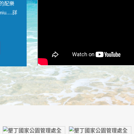
的配樂
....
詳