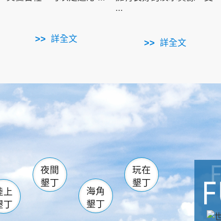
...
詳全文
詳全文
南仁湖
滿州
火
佳樂水
然中心
森林遊樂區
南灣
墾管處遊客中心
社頂公園
風吹沙
湖
船帆石
龍磐公園
香蕉灣
頭
砂島
龍坑
鵝鑾鼻
夜間
玩在
墾丁
墾丁
海角
陸上
墾丁
墾丁