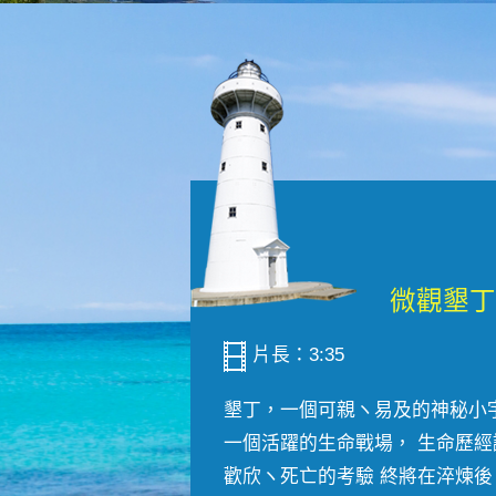
片長：3:35
墾丁，一個可親ヽ易及的神秘小
一個活躍的生命戰場， 生命歷經
歡欣ヽ死亡的考驗 終將在淬煉後