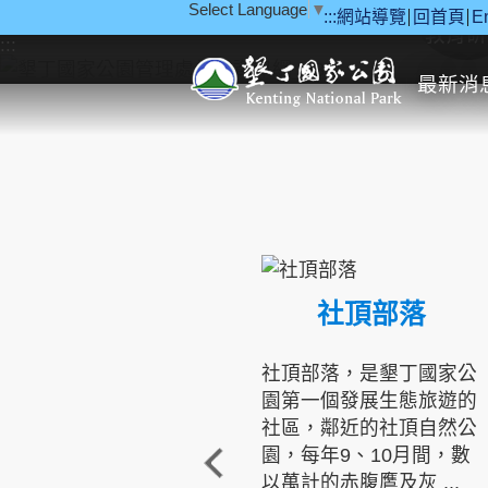
Select Language
▼
:::
網站導覽
回首頁
E
跳到主要內容區塊
教育研
:::
最新消
社頂部落
社頂部落，是墾丁國家公
園第一個發展生態旅遊的
社區，鄰近的社頂自然公
園，每年9、10月間，數
以萬計的赤腹鷹及灰 ...