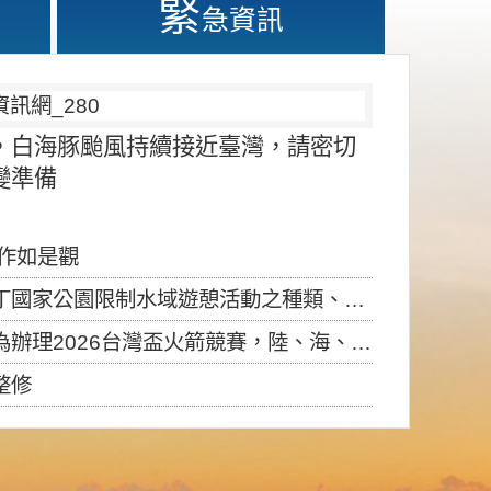
緊
急資訊
，白海豚颱風持續接近臺灣，請密切
變準備
應作如是觀
園限制水域遊憩活動之種類、範圍、時間及行為」，自即日生效。
6台灣盃火箭競賽，陸、海、空域警戒及協調相關事宜，因颱風備案事宜
整修