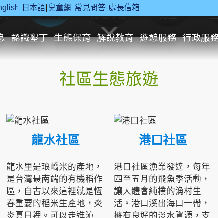
nglish
日本語
兒童網
常見問答
處長信箱
究
休閒遊憩
行政申辦
兒童
息
認識墾丁
生態保育
解說教育
遊憩服務
行政服
社區生態旅遊
龍水社區
港口社區
龍水里是琅嶠米的產地，
港口社區漁業發達，每年
是台灣最南端的有機稻作
四至五月的飛魚季活動，
區，自古以來這裡就是恆
讓人體會純樸的漁村生
春重要的稻米生產地，炎
活。港口溪出海口一帶，
炎夏日裡。可以走進沁 ...
擁有良好的淡水資源，支