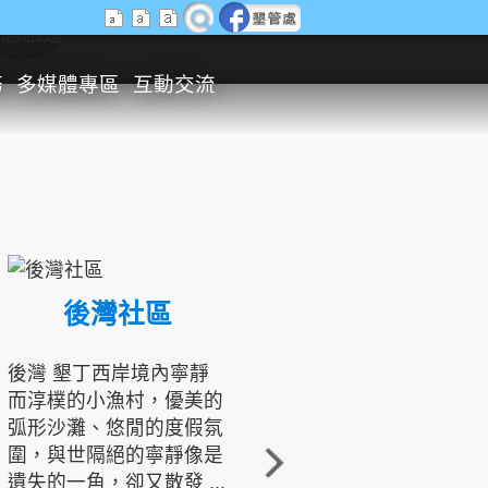
生態旅遊
務
多媒體專區
互動交流
後灣社區
國境之南生態文化發展協會
後灣 墾丁西岸境內寧靜
而淳樸的小漁村，優美的
龍坑地區為隆起的珊瑚礁
弧形沙灘、悠閒的度假氛
地形，由於地處鵝鑾鼻夾
圍，與世隔絕的寧靜像是
角的端點，冬季海浪拍打
遺失的一角，卻又散發 ...
著礁岸，旺盛的侵蝕作