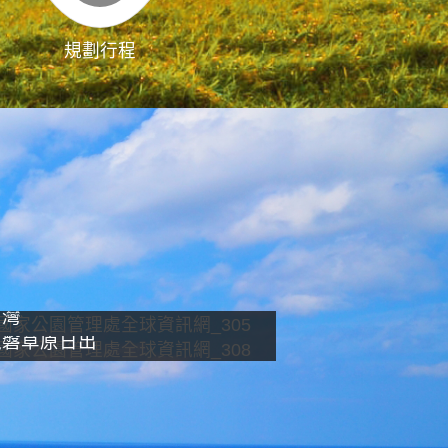
規劃行程
影像直播
南灣
龍磐草原日出