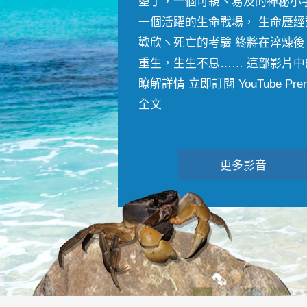
墾丁，一個可親ヽ易及的神秘小
一個活躍的生命戰場， 生命歷經
歡欣ヽ死亡的考驗 終將在淬煉後
重生，生生不息…… 這部影片中
瞭解詳情 立即訂閱 YouTube Premiu
全文
更多影音