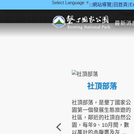
Select Language
▼
:::
網站導覽
回首頁
E
跳到主要內容區塊
教育研
:::
最新消
社頂部落
社頂部落，是墾丁國家公
園第一個發展生態旅遊的
社區，鄰近的社頂自然公
園，每年9、10月間，數
以萬計的赤腹鷹及灰 ...