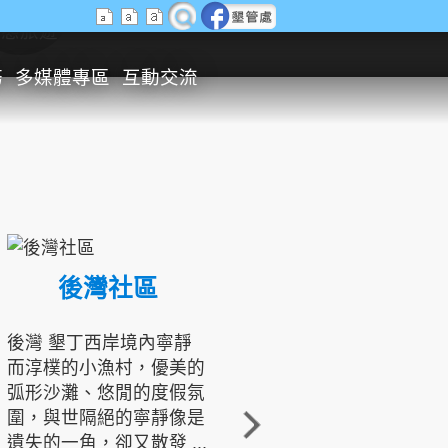
生態旅遊
務
多媒體專區
互動交流
後灣社區
國境之南生態文化發展協會
後灣 墾丁西岸境內寧靜
而淳樸的小漁村，優美的
龍坑地區為隆起的珊瑚礁
弧形沙灘、悠閒的度假氛
地形，由於地處鵝鑾鼻夾
圍，與世隔絕的寧靜像是
角的端點，冬季海浪拍打
遺失的一角，卻又散發 ...
著礁岸，旺盛的侵蝕作