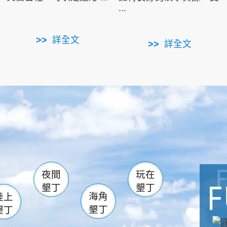
...
詳全文
詳全文
南仁湖
滿州
火
佳樂水
然中心
森林遊樂區
南灣
墾管處遊客中心
社頂公園
風吹沙
湖
船帆石
龍磐公園
香蕉灣
頭
砂島
龍坑
鵝鑾鼻
夜間
玩在
墾丁
墾丁
海角
陸上
墾丁
墾丁