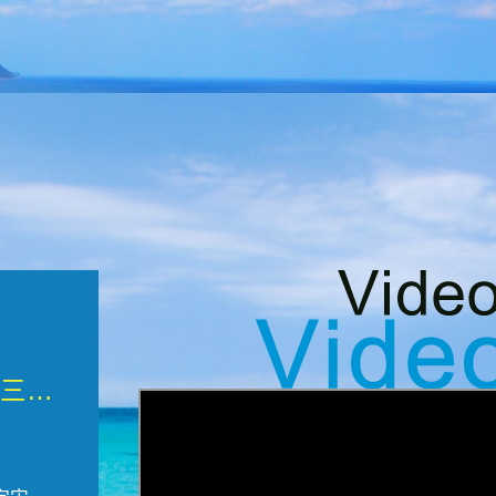
微觀墾丁三部曲 重生....