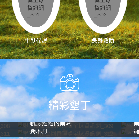
生態保護
急難救助
精彩墾丁
帆影點點的南灣
獨木舟