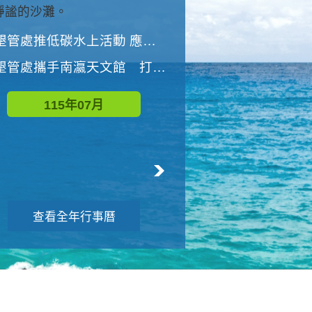
與國家公園有約-優游潮間
墾管處推低碳水上活動 應屆畢業生限額免費參加
墾管處推低碳水上活動 應屆畢業生限額
墾管處攜手南瀛天文館 打造沉浸式天文探索營隊
115年08月
115年07月
查看全年行事曆