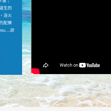
宇宙﹔
誕生的
，浴火
的配樂
....
詳