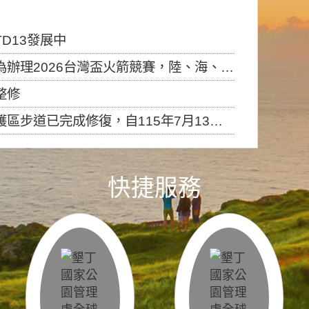
D13發展中
6台灣盃火箭競賽，陸、海、空域警戒及協調相關事宜，因颱風備案事宜
整修
，自115年7月13日（星期一）起恢復開放入園，歡迎民眾依規定申請入園....
快捷服務