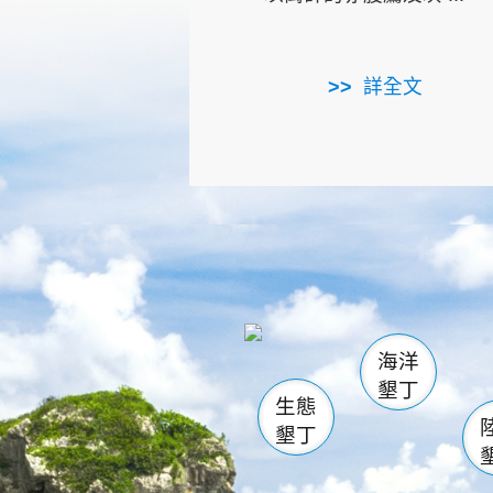
詳全文
龜山
海生館
出
恆春
萬里桐
龍鑾潭自
瓊麻館
關山
後壁
白砂
海洋
貓鼻
墾丁
生態
墾丁