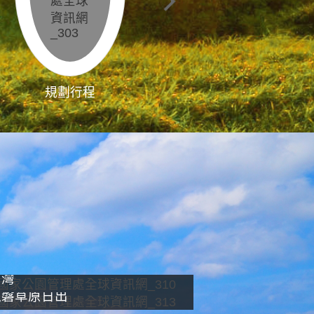
規劃行程
影像直播
南灣
龍磐草原日出