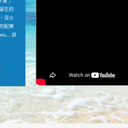
宇宙﹔
誕生的
，浴火
的配樂
....
詳