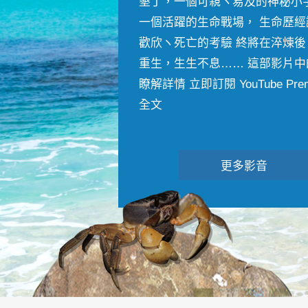
墾丁，一個可親ヽ易及的神秘小
一個活躍的生命戰場， 生命歷經
歡欣ヽ死亡的考驗 終將在淬煉後
重生，生生不息…… 這部影片中
瞭解詳情 立即訂閱 YouTube Premiu
全文
更多影音