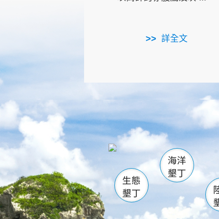
詳全文
龜山
海生館
出
恆春
萬里桐
龍鑾潭自
瓊麻館
關山
後壁
白砂
海洋
貓鼻
墾丁
生態
墾丁