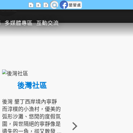
生態旅遊
務
多媒體專區
互動交流
後灣社區
國境之南生態文化發展協會
後灣 墾丁西岸境內寧靜
而淳樸的小漁村，優美的
龍坑地區為隆起的珊瑚礁
弧形沙灘、悠閒的度假氛
地形，由於地處鵝鑾鼻夾
圍，與世隔絕的寧靜像是
角的端點，冬季海浪拍打
遺失的一角，卻又散發 ...
著礁岸，旺盛的侵蝕作