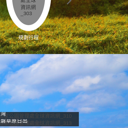
規劃行程
影像直播
南灣
龍磐草原日出