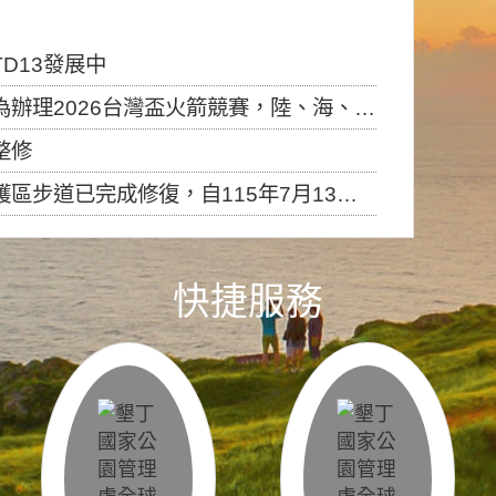
D13發展中
6台灣盃火箭競賽，陸、海、空域警戒及協調相關事宜，因颱風備案事宜
整修
，自115年7月13日（星期一）起恢復開放入園，歡迎民眾依規定申請入園....
快捷服務