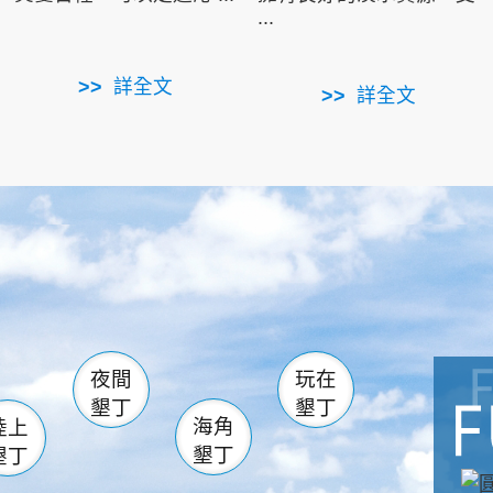
...
詳全文
詳全文
南仁湖
滿州
火
佳樂水
然中心
森林遊樂區
南灣
墾管處遊客中心
社頂公園
風吹沙
湖
船帆石
龍磐公園
香蕉灣
頭
砂島
龍坑
鵝鑾鼻
夜間
玩在
墾丁
墾丁
海角
陸上
墾丁
墾丁