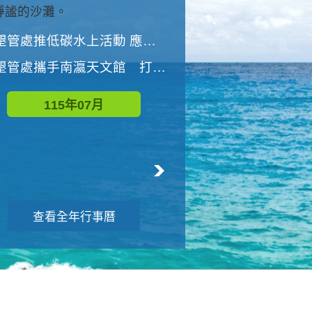
與國家公園有約-優游潮間
墾管處推低碳水上活動 應屆畢業生限額免費參加
墾管處推低碳水上活動 應屆畢業生限額
墾管處攜手南瀛天文館 打造沉浸式天文探索營隊
115年08月
115年07月
查看全年行事曆