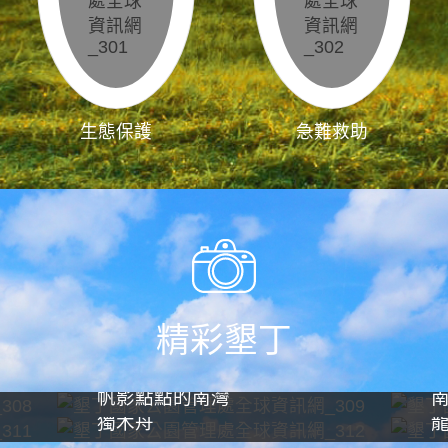
生態保護
急難救助
精彩墾丁
帆影點點的南灣
獨木舟