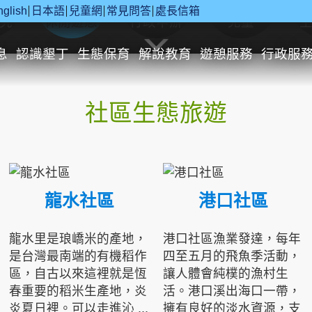
nglish
日本語
兒童網
常見問答
處長信箱
究
休閒遊憩
行政申辦
兒童
息
認識墾丁
生態保育
解說教育
遊憩服務
行政服
社區生態旅遊
龍水社區
港口社區
龍水里是琅嶠米的產地，
港口社區漁業發達，每年
是台灣最南端的有機稻作
四至五月的飛魚季活動，
區，自古以來這裡就是恆
讓人體會純樸的漁村生
春重要的稻米生產地，炎
活。港口溪出海口一帶，
炎夏日裡。可以走進沁 ...
擁有良好的淡水資源，支