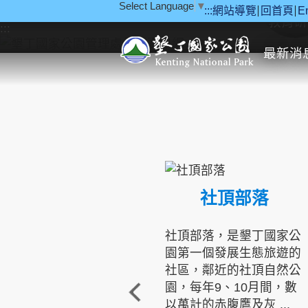
Select Language
▼
:::
網站導覽
回首頁
E
跳到主要內容區塊
教育研
:::
最新消
社頂部落
社頂部落，是墾丁國家公
園第一個發展生態旅遊的
社區，鄰近的社頂自然公
園，每年9、10月間，數
以萬計的赤腹鷹及灰 ...