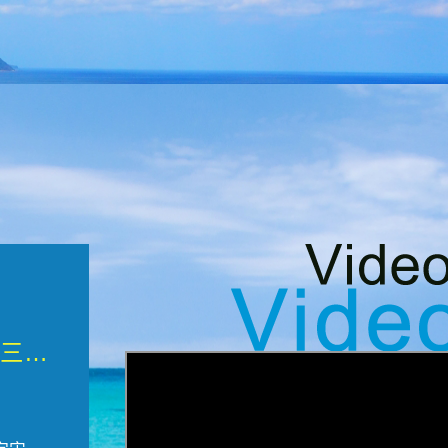
微觀墾丁三部曲 重生....