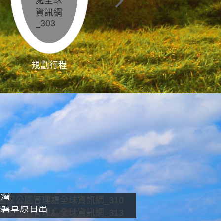
規劃行程
影像直播
南灣
龍磐草原日出