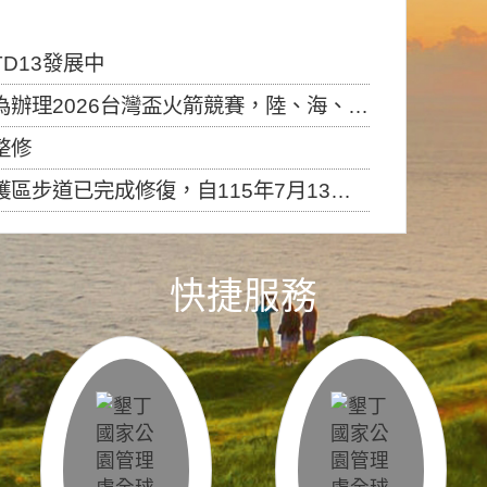
D13發展中
6台灣盃火箭競賽，陸、海、空域警戒及協調相關事宜，因颱風備案事宜
整修
，自115年7月13日（星期一）起恢復開放入園，歡迎民眾依規定申請入園....
快捷服務