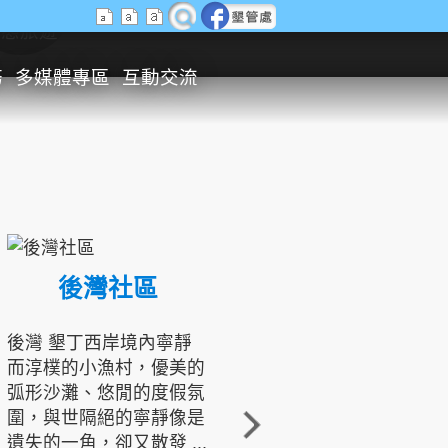
生態旅遊
務
多媒體專區
互動交流
後灣社區
國境之南生態文化發展協會
後灣 墾丁西岸境內寧靜
而淳樸的小漁村，優美的
龍坑地區為隆起的珊瑚礁
弧形沙灘、悠閒的度假氛
地形，由於地處鵝鑾鼻夾
圍，與世隔絕的寧靜像是
角的端點，冬季海浪拍打
遺失的一角，卻又散發 ...
著礁岸，旺盛的侵蝕作