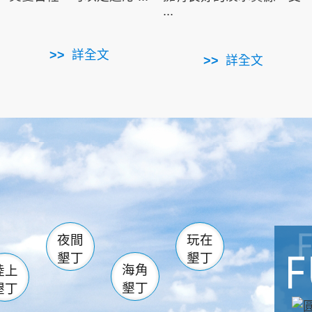
...
詳全文
詳全文
南仁湖
滿州
火
佳樂水
然中心
森林遊樂區
南灣
墾管處遊客中心
社頂公園
風吹沙
湖
船帆石
龍磐公園
香蕉灣
頭
砂島
龍坑
鵝鑾鼻
夜間
玩在
墾丁
墾丁
海角
陸上
墾丁
墾丁