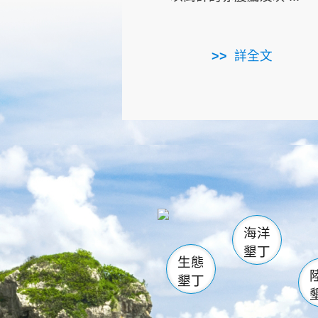
詳全文
龜山
海生館
出
恆春
萬里桐
龍鑾潭自
瓊麻館
關山
後壁
白砂
海洋
貓鼻
墾丁
生態
墾丁