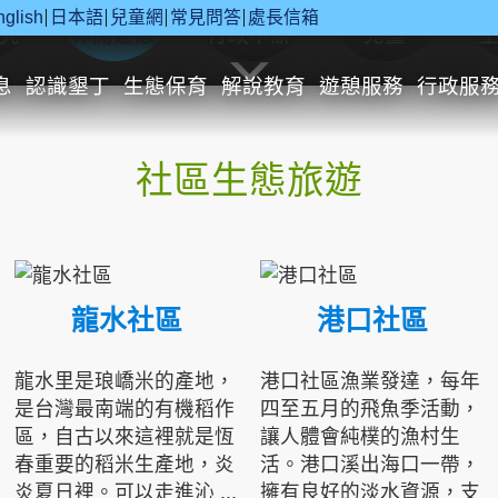
nglish
日本語
兒童網
常見問答
處長信箱
究
休閒遊憩
行政申辦
兒童
息
認識墾丁
生態保育
解說教育
遊憩服務
行政服
社區生態旅遊
龍水社區
港口社區
龍水里是琅嶠米的產地，
港口社區漁業發達，每年
是台灣最南端的有機稻作
四至五月的飛魚季活動，
區，自古以來這裡就是恆
讓人體會純樸的漁村生
春重要的稻米生產地，炎
活。港口溪出海口一帶，
炎夏日裡。可以走進沁 ...
擁有良好的淡水資源，支