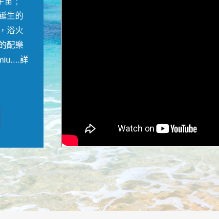
宇宙﹔
誕生的
，浴火
的配樂
....
詳