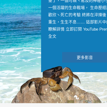
墾丁，一個可親ヽ易及的神秘小
一個活躍的生命戰場， 生命歷經
歡欣ヽ死亡的考驗 終將在淬煉後
重生，生生不息…… 這部影片中
瞭解詳情 立即訂閱 YouTube Premiu
全文
更多影音