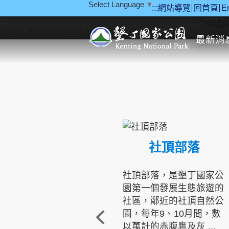
Select Language
▼
:::
網站導覽
回首頁
E
跳到主要內容區塊
教育研
:::
最新消
社頂部落
社頂部落，是墾丁國家公
園第一個發展生態旅遊的
社區，鄰近的社頂自然公
園，每年9、10月間，數
以萬計的赤腹鷹及灰 ...