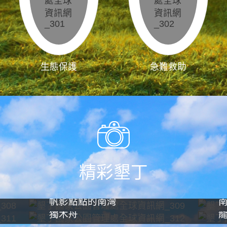
生態保護
急難救助
精彩墾丁
帆影點點的南灣
獨木舟