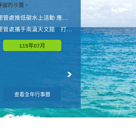
與國家公園有約-優游潮間
墾管處推低碳水上活動 應屆畢業生限額免費參加
墾管處推低碳水上活動 應屆畢業生限額
墾管處攜手南瀛天文館 打造沉浸式天文探索營隊
115年08月
115年07月
查看全年行事曆