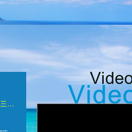
微觀墾丁三部曲 重生....