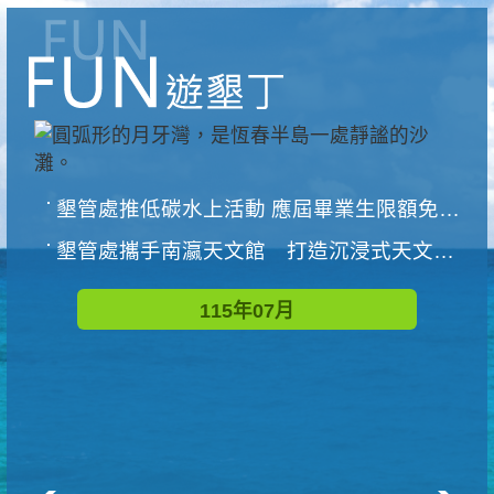
墾管處推低碳水上活動 應屆畢業生限額免費參加
墾管處攜手南瀛天文館 打造沉浸式天文探索營隊
115年07月