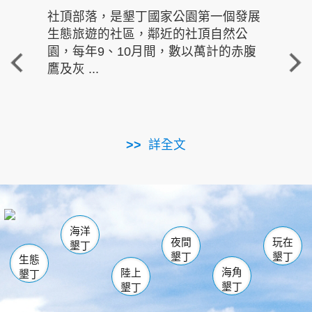
社頂部落，是墾丁國家公園第一個發展
龍水
生態旅遊的社區，鄰近的社頂自然公
的有
園，每年9、10月間，數以萬計的赤腹
重要
鷹及灰 ...
走進沁 
詳全文
南仁湖
龜山
海生館
滿州
出火
恆春
佳樂水
萬里桐
龍鑾潭自然中心
森林遊樂區
瓊麻館
南灣
關山
墾管處遊客中心
社頂公園
風吹沙
後壁湖
船帆石
白砂
海洋
龍磐公園
香蕉灣
貓鼻頭
砂島
龍坑
鵝鑾鼻
夜間
玩在
墾丁
墾丁
墾丁
生態
海角
陸上
墾丁
墾丁
墾丁