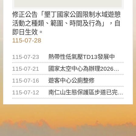
修正公告「墾丁國家公園限制水域遊憩
活動之種類、範圍、時間及行為」，自
即日生效。
115-07-28
115-07-23
熱帶性低氣壓TD13發展中
115-07-21
國家太空中心為辦理2026台灣盃火箭競賽，陸、海、空域警戒及協調相關事宜，因颱風備案事宜
115-07-16
遊客中心公廁整修
115-07-12
南仁山生態保護區步道已完成修復，自115年7月13日（星期一）起恢復開放入園，歡迎民眾依規定申請入園....