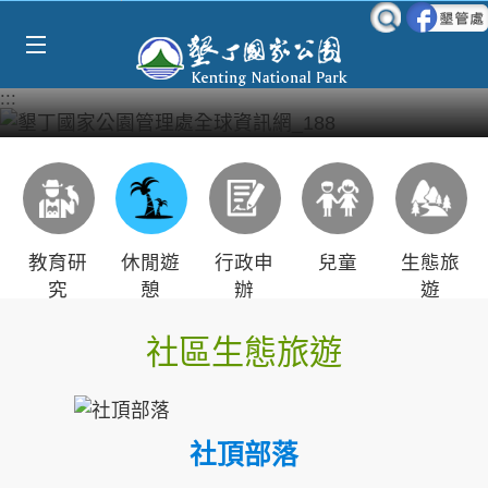
Select Language
▼
跳到主要內容區塊
:::
教育研
休閒遊
行政申
兒童
生態旅
究
憩
辦
遊
社區生態旅遊
社頂部落