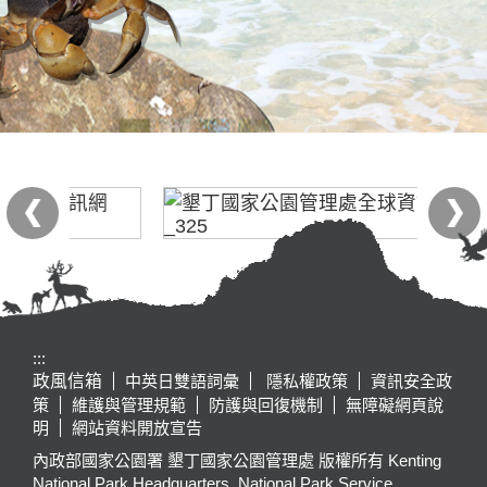
:::
政風信箱
中英日雙語詞彙
隱私權政策
資訊安全政
策
維護與管理規範
防護與回復機制
無障礙網頁說
明
網站資料開放宣告
內政部國家公園署 墾丁國家公園管理處 版權所有 Kenting
National Park Headquarters, National Park Service,