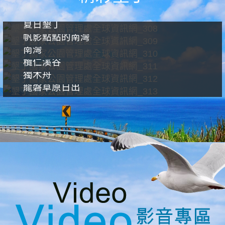
夏日墾丁
帆影點點的南灣
南灣
欖仁溪谷
獨木舟
龍磐草原日出