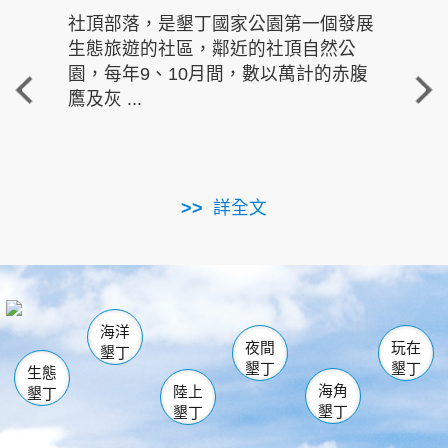
社頂部落，是墾丁國家公園第一個發展
龍水
生態旅遊的社區，鄰近的社頂自然公
的有
園，每年9、10月間，數以萬計的赤腹
重要
鷹及灰 ...
走進沁 
詳全文
南仁湖
龜山
海生館
滿州
出火
恆春
佳樂水
萬里桐
龍鑾潭自然中心
森林遊樂區
瓊麻館
南灣
關山
墾管處遊客中心
社頂公園
風吹沙
後壁湖
船帆石
白砂
海洋
龍磐公園
香蕉灣
貓鼻頭
砂島
龍坑
鵝鑾鼻
夜間
玩在
墾丁
墾丁
墾丁
生態
海角
陸上
墾丁
墾丁
墾丁