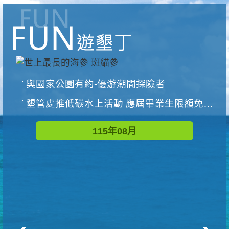
與國家公園有約-優游潮間探險者
墾管處推低碳水上活動 應屆畢業生限額免費參加
115年08月