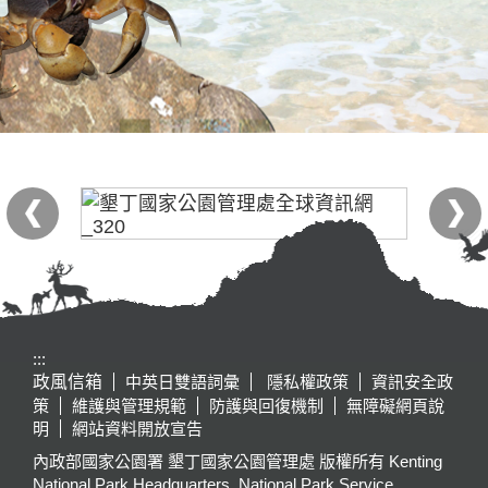
:::
政風信箱
中英日雙語詞彙
隱私權政策
資訊安全政
策
維護與管理規範
防護與回復機制
無障礙網頁說
明
網站資料開放宣告
內政部國家公園署 墾丁國家公園管理處 版權所有 Kenting
National Park Headquarters, National Park Service,