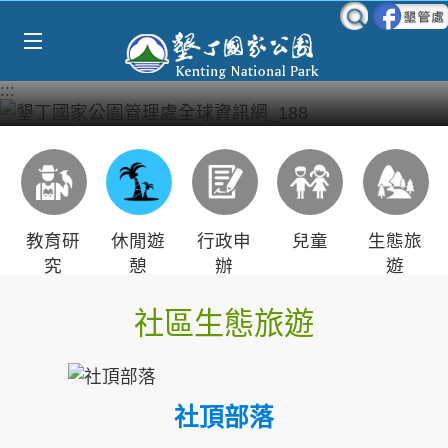
Select Language
▼
跳到主要內容區塊
:::
教育研
休閒遊
行政申
兒童
生態旅
究
憩
辦
遊
社區生態旅遊
社頂部落