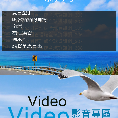
夏日墾丁
帆影點點的南灣
南灣
欖仁溪谷
獨木舟
龍磐草原日出