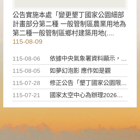
公告實施本處「變更墾丁國家公園細部
計畫部分第二種 一般管制區農業用地為
第二種一般管制區鄉村建築用地(....
115-08-09
115-08-06
依據中央氣象署資料顯示，白海豚颱風持續接近臺灣，請密切注意動向及早完成防災應變準備
115-08-05
如夢幻泡影 應作如是觀
115-07-28
修正公告「墾丁國家公園限制水域遊憩活動之種類、範圍、時間及行為」，自即日生效。
115-07-21
國家太空中心為辦理2026台灣盃火箭競賽，陸、海、空域警戒及協調相關事宜，因颱風備案事宜