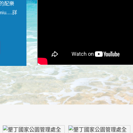
的配樂
....
詳