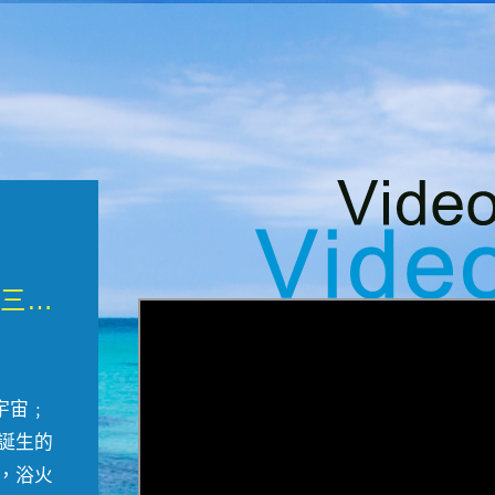
微觀墾丁三部曲 重生....
宇宙﹔
誕生的
，浴火