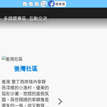
生態旅遊
務
多媒體專區
互動交流
後灣社區
國境之南生態文化發展協會
後灣 墾丁西岸境內寧靜
而淳樸的小漁村，優美的
龍坑地區為隆起的珊瑚礁
弧形沙灘、悠閒的度假氛
地形，由於地處鵝鑾鼻夾
圍，與世隔絕的寧靜像是
角的端點，冬季海浪拍打
遺失的一角，卻又散發 ...
著礁岸，旺盛的侵蝕作