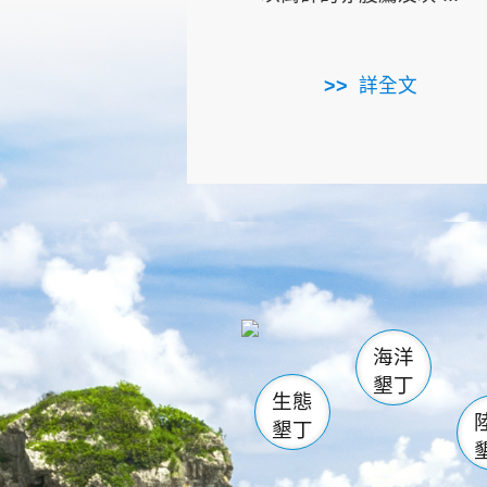
詳全文
龜山
海生館
出
恆春
萬里桐
龍鑾潭自
瓊麻館
關山
後壁
白砂
海洋
貓鼻
墾丁
生態
墾丁