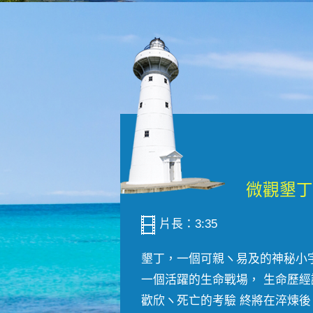
片長：3:35
墾丁，一個可親ヽ易及的神秘小
一個活躍的生命戰場， 生命歷經
歡欣ヽ死亡的考驗 終將在淬煉後