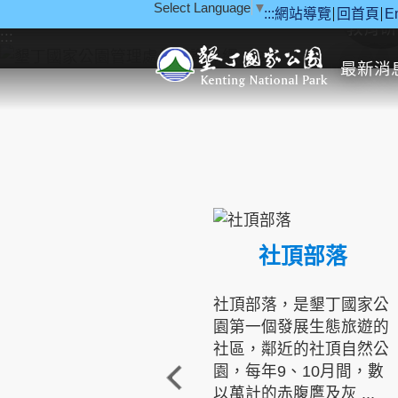
Select Language
▼
:::
網站導覽
回首頁
E
跳到主要內容區塊
教育研
:::
最新消
社頂部落
社頂部落，是墾丁國家公
園第一個發展生態旅遊的
社區，鄰近的社頂自然公
園，每年9、10月間，數
以萬計的赤腹鷹及灰 ...