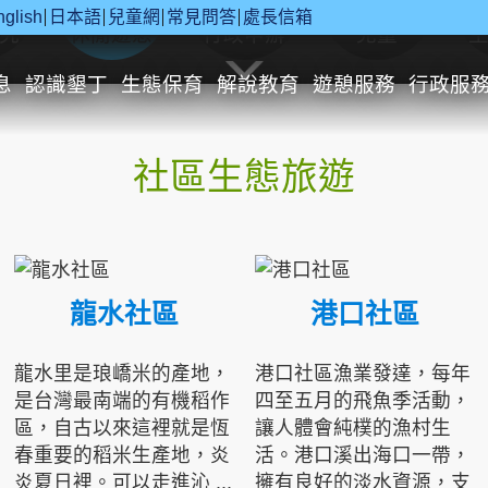
nglish
日本語
兒童網
常見問答
處長信箱
究
休閒遊憩
行政申辦
兒童
息
認識墾丁
生態保育
解說教育
遊憩服務
行政服
社區生態旅遊
龍水社區
港口社區
龍水里是琅嶠米的產地，
港口社區漁業發達，每年
是台灣最南端的有機稻作
四至五月的飛魚季活動，
區，自古以來這裡就是恆
讓人體會純樸的漁村生
春重要的稻米生產地，炎
活。港口溪出海口一帶，
炎夏日裡。可以走進沁 ...
擁有良好的淡水資源，支