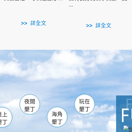
...
詳全文
詳全文
南仁湖
滿州
火
佳樂水
然中心
森林遊樂區
南灣
墾管處遊客中心
社頂公園
風吹沙
湖
船帆石
龍磐公園
香蕉灣
頭
砂島
龍坑
鵝鑾鼻
夜間
玩在
墾丁
墾丁
海角
陸上
墾丁
墾丁