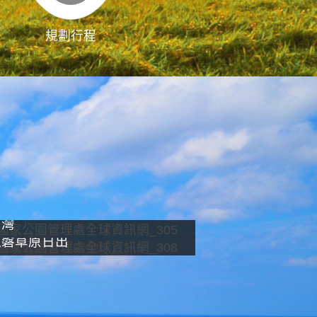
規劃行程
影像直播
南灣
龍磐草原日出