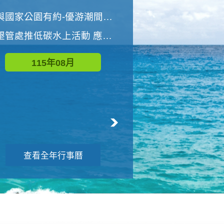
世界地球清潔日 墾管處辦理「2026年墾丁國家公園沙灘淨灘活動」
與國家公園有約-優游潮間探險者
墾管處推低碳水上活動 應屆畢業生限額免費參加
115年09月
115年08月
查看全年行事曆