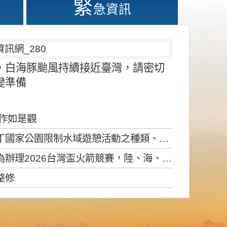
緊
急資訊
，白海豚颱風持續接近臺灣，請密切
變準備
應作如是觀
園限制水域遊憩活動之種類、範圍、時間及行為」，自即日生效。
6台灣盃火箭競賽，陸、海、空域警戒及協調相關事宜，因颱風備案事宜
整修