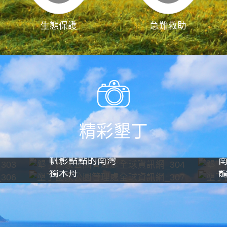
生態保護
急難救助
精彩墾丁
帆影點點的南灣
獨木舟