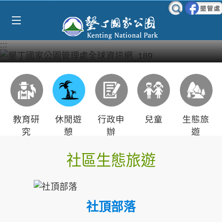
Select Language
▼
跳到主要內容區塊
:::
教育研
休閒遊
行政申
兒童
生態旅
究
憩
辦
遊
社區生態旅遊
社頂部落