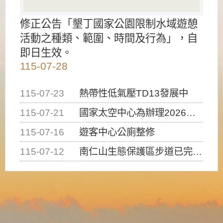
修正公告「墾丁國家公園限制水域遊憩
活動之種類、範圍、時間及行為」，自
即日生效。
115-07-28
115-07-23
熱帶性低氣壓TD13發展中
115-07-21
國家太空中心為辦理2026台灣盃火箭競賽，陸、海、空域警戒及協調相關事宜，因颱風備案事宜
115-07-16
遊客中心公廁整修
115-07-12
南仁山生態保護區步道已完成修復，自115年7月13日（星期一）起恢復開放入園，歡迎民眾依規定申請入園....