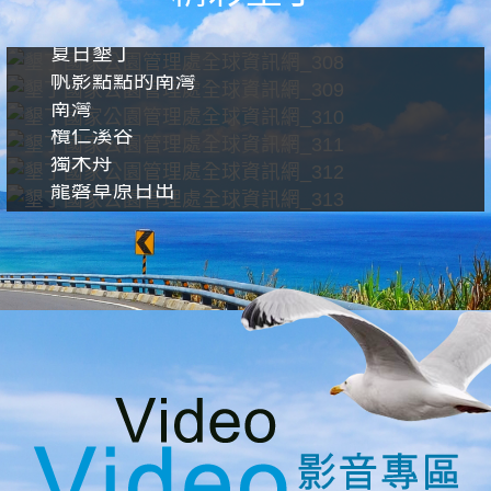
夏日墾丁
帆影點點的南灣
南灣
欖仁溪谷
獨木舟
龍磐草原日出