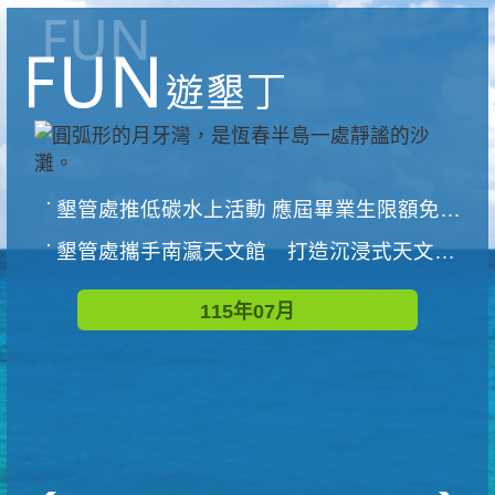
墾管處推低碳水上活動 應屆畢業生限額免費參加
墾管處攜手南瀛天文館 打造沉浸式天文探索營隊
115年07月