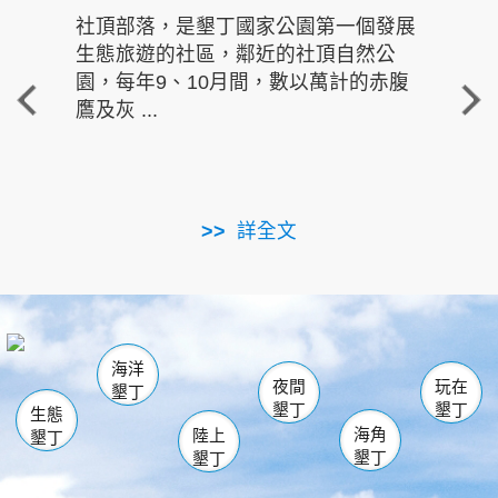
社頂部落，是墾丁國家公園第一個發展
龍水
生態旅遊的社區，鄰近的社頂自然公
的有
園，每年9、10月間，數以萬計的赤腹
重要
鷹及灰 ...
走進沁 
詳全文
南仁湖
龜山
海生館
滿州
出火
恆春
佳樂水
萬里桐
龍鑾潭自然中心
森林遊樂區
瓊麻館
南灣
關山
墾管處遊客中心
社頂公園
風吹沙
後壁湖
船帆石
白砂
海洋
龍磐公園
香蕉灣
貓鼻頭
砂島
龍坑
鵝鑾鼻
夜間
玩在
墾丁
墾丁
墾丁
生態
海角
陸上
墾丁
墾丁
墾丁