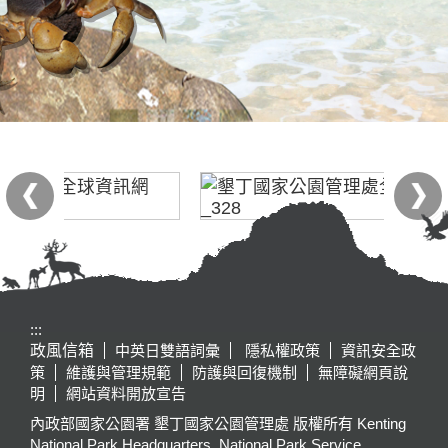
:::
政風信箱
中英日雙語詞彙
隱私權政策
資訊安全政
策
維護與管理規範
防護與回復機制
無障礙網頁說
明
網站資料開放宣告
內政部國家公園署 墾丁國家公園管理處 版權所有 Kenting
National Park Headquarters, National Park Service,