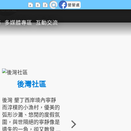
生態旅遊
務
多媒體專區
互動交流
後灣社區
國境之南生態文化發展協會
後灣 墾丁西岸境內寧靜
而淳樸的小漁村，優美的
龍坑地區為隆起的珊瑚礁
弧形沙灘、悠閒的度假氛
地形，由於地處鵝鑾鼻夾
圍，與世隔絕的寧靜像是
角的端點，冬季海浪拍打
遺失的一角，卻又散發 ...
著礁岸，旺盛的侵蝕作