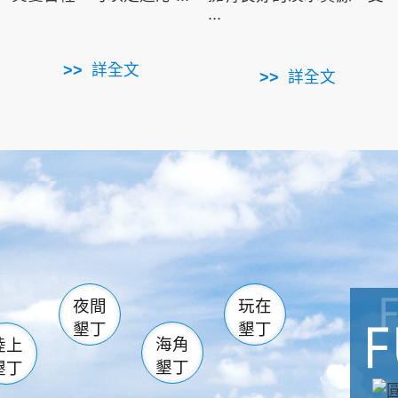
...
詳全文
詳全文
南仁湖
滿州
火
佳樂水
然中心
森林遊樂區
南灣
墾管處遊客中心
社頂公園
風吹沙
湖
船帆石
龍磐公園
香蕉灣
頭
砂島
龍坑
鵝鑾鼻
夜間
玩在
墾丁
墾丁
海角
陸上
墾丁
墾丁