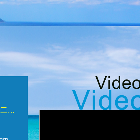
微觀墾丁三部曲 重生....