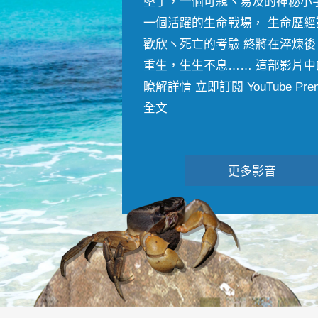
墾丁，一個可親ヽ易及的神秘小
一個活躍的生命戰場， 生命歷經
歡欣ヽ死亡的考驗 終將在淬煉後
重生，生生不息…… 這部影片中
瞭解詳情 立即訂閱 YouTube Premiu
全文
更多影音