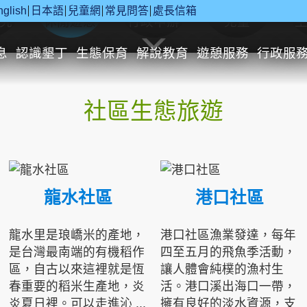
nglish
日本語
兒童網
常見問答
處長信箱
究
休閒遊憩
行政申辦
兒童
息
認識墾丁
生態保育
解說教育
遊憩服務
行政服
社區生態旅遊
龍水社區
港口社區
龍水里是琅嶠米的產地，
港口社區漁業發達，每年
是台灣最南端的有機稻作
四至五月的飛魚季活動，
區，自古以來這裡就是恆
讓人體會純樸的漁村生
春重要的稻米生產地，炎
活。港口溪出海口一帶，
炎夏日裡。可以走進沁 ...
擁有良好的淡水資源，支