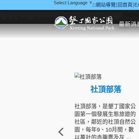
Select Language
▼
:::
網站導覽
回首頁
E
跳到主要內容區塊
教育研
:::
最新消
社頂部落
社頂部落，是墾丁國家公
園第一個發展生態旅遊的
社區，鄰近的社頂自然公
園，每年9、10月間，數
以萬計的赤腹鷹及灰 ...