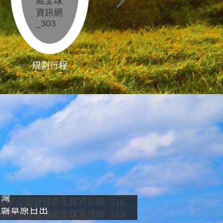
規劃行程
影像直播
南灣
龍磐草原日出