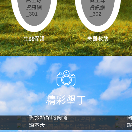
生態保護
急難救助
精彩墾丁
帆影點點的南灣
獨木舟