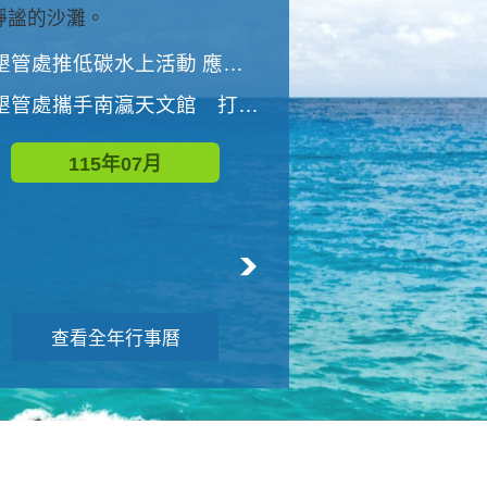
與國家公園有約-優游潮間
墾管處推低碳水上活動 應屆畢業生限額免費參加
墾管處推低碳水上活動 應屆畢業生限額
墾管處攜手南瀛天文館 打造沉浸式天文探索營隊
115年08月
115年07月
查看全年行事曆