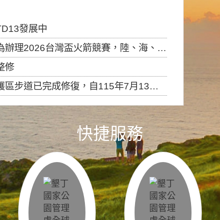
D13發展中
6台灣盃火箭競賽，陸、海、空域警戒及協調相關事宜，因颱風備案事宜
整修
，自115年7月13日（星期一）起恢復開放入園，歡迎民眾依規定申請入園....
快捷服務