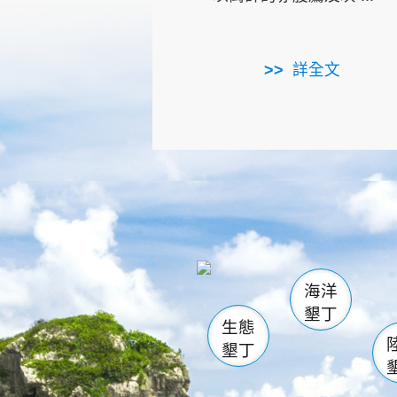
詳全文
龜山
海生館
出
恆春
萬里桐
龍鑾潭自
瓊麻館
關山
後壁
白砂
海洋
貓鼻
墾丁
生態
墾丁