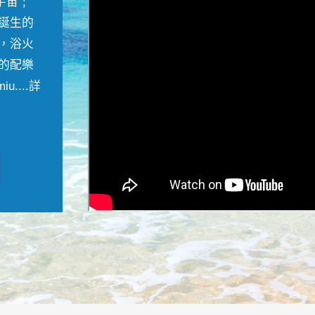
宇宙﹔
誕生的
，浴火
的配樂
....
詳