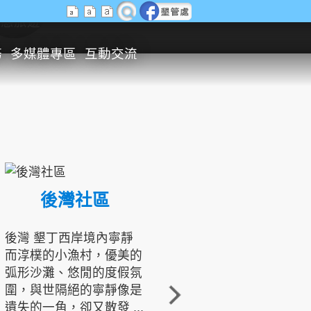
生態旅遊
務
多媒體專區
互動交流
後灣社區
國境之南生態文化發展協會
後灣 墾丁西岸境內寧靜
而淳樸的小漁村，優美的
龍坑地區為隆起的珊瑚礁
弧形沙灘、悠閒的度假氛
地形，由於地處鵝鑾鼻夾
圍，與世隔絕的寧靜像是
角的端點，冬季海浪拍打
遺失的一角，卻又散發 ...
著礁岸，旺盛的侵蝕作