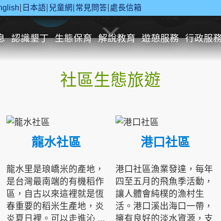
nglish
日本語
兒童網
常見問答
處長信箱
究
休閒遊憩
行政申辦
兒童
息
認識墾丁
生態保育
解說教育
遊憩服務
行政服
社區生態旅遊
龍水社區
港口社區
龍水里是琅嶠米的產地，
港口社區漁業發達，每年
是台灣最南端的有機稻作
四至五月的飛魚季活動，
區，自古以來這裡就是恆
讓人體會純樸的漁村生
春重要的稻米生產地，炎
活。港口溪出海口一帶，
炎夏日裡。可以走進沁 ...
擁有良好的淡水資源，支