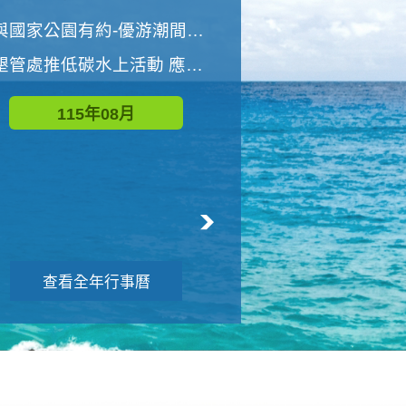
世界地球清潔日 墾管處辦理「2026年墾丁國家公園沙灘淨灘活動」
與國家公園有約-優游潮間探險者
墾管處推低碳水上活動 應屆畢業生限額免費參加
115年09月
115年08月
查看全年行事曆