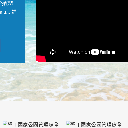
的配樂
....
詳