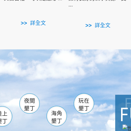
...
詳全文
詳全文
南仁湖
滿州
火
佳樂水
然中心
森林遊樂區
南灣
墾管處遊客中心
社頂公園
風吹沙
湖
船帆石
龍磐公園
香蕉灣
頭
砂島
龍坑
鵝鑾鼻
夜間
玩在
墾丁
墾丁
海角
陸上
墾丁
墾丁