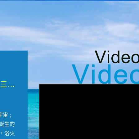
微觀墾丁三部曲 重生....
宇宙﹔
誕生的
，浴火