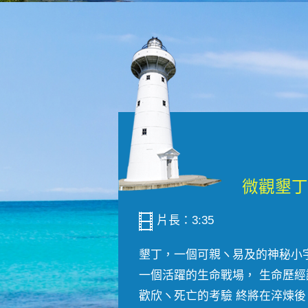
片長：3:35
墾丁，一個可親ヽ易及的神秘小
一個活躍的生命戰場， 生命歷經
歡欣ヽ死亡的考驗 終將在淬煉後