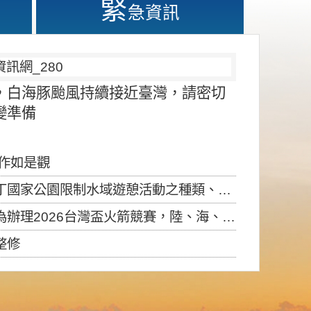
緊
急資訊
，白海豚颱風持續接近臺灣，請密切
變準備
應作如是觀
園限制水域遊憩活動之種類、範圍、時間及行為」，自即日生效。
6台灣盃火箭競賽，陸、海、空域警戒及協調相關事宜，因颱風備案事宜
整修