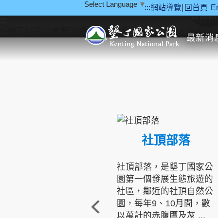
Select Language
▼
:::
網站導覽
回首頁
E
跳到主要內容區塊
教育研
:::
最新消
社頂部落
社頂部落，是墾丁國家公
園第一個發展生態旅遊的
社區，鄰近的社頂自然公
園，每年9、10月間，數
以萬計的赤腹鷹及灰 ...