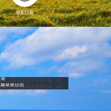
規劃行程
影像直播
南灣
龍磐草原日出