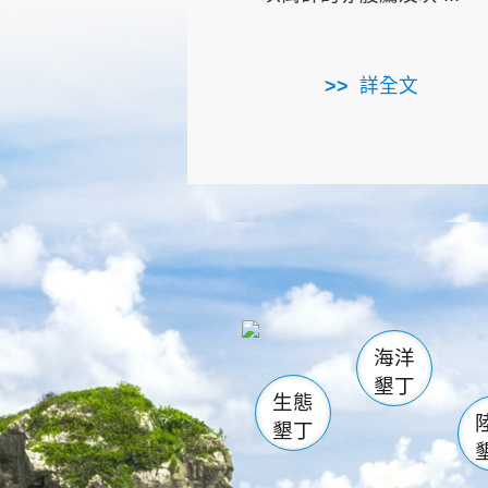
詳全文
龜山
海生館
出
恆春
萬里桐
龍鑾潭自
瓊麻館
關山
後壁
白砂
海洋
貓鼻
墾丁
生態
墾丁