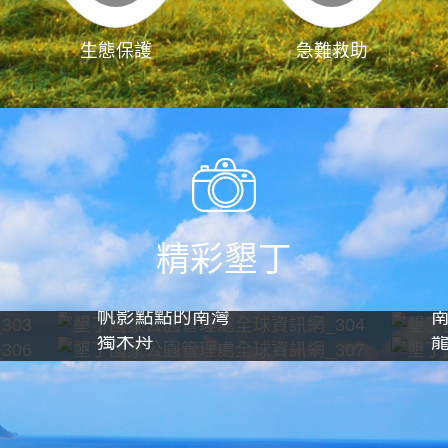
生態保護
急難救助
精彩墾丁
帆影點點的南灣
獨木舟