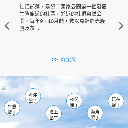
社頂部落，是墾丁國家公園第一個發展
龍水
生態旅遊的社區，鄰近的社頂自然公
的有
園，每年9、10月間，數以萬計的赤腹
重要
鷹及灰 ...
走進沁 
詳全文
南仁湖
龜山
海生館
滿州
出火
恆春
佳樂水
萬里桐
龍鑾潭自然中心
森林遊樂區
瓊麻館
南灣
關山
墾管處遊客中心
社頂公園
風吹沙
後壁湖
船帆石
白砂
海洋
龍磐公園
香蕉灣
貓鼻頭
砂島
龍坑
鵝鑾鼻
夜間
玩在
墾丁
墾丁
墾丁
生態
海角
陸上
墾丁
墾丁
墾丁