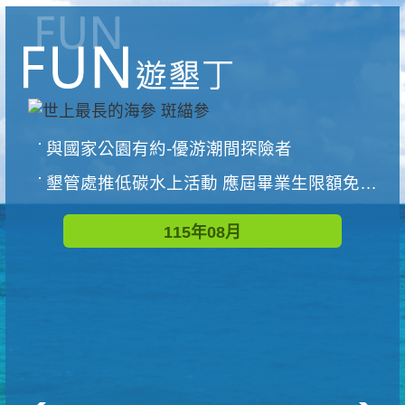
與國家公園有約-優游潮間探險者
墾管處推低碳水上活動 應屆畢業生限額免費參加
115年08月