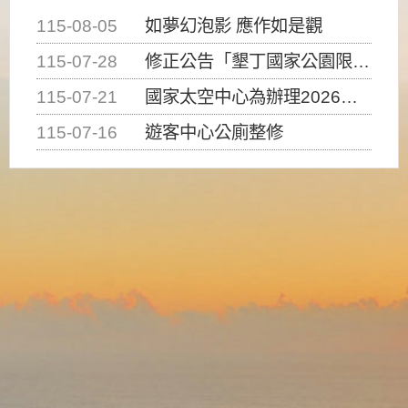
115-08-05
如夢幻泡影 應作如是觀
115-07-28
修正公告「墾丁國家公園限制水域遊憩活動之種類、範圍、時間及行為」，自即日生效。
115-07-21
國家太空中心為辦理2026台灣盃火箭競賽，陸、海、空域警戒及協調相關事宜，因颱風備案事宜
115-07-16
遊客中心公廁整修