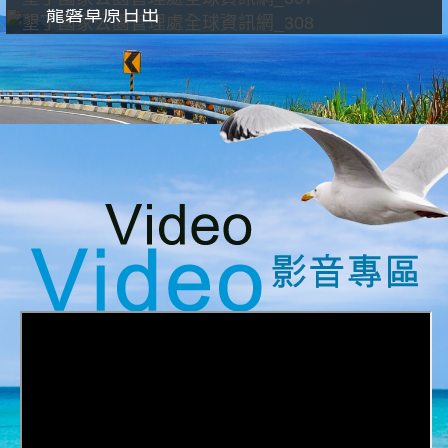
龍磐草原日出