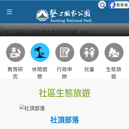
Select Language
▼
跳到主要內容區塊
:::
教育研
休閒遊
行政申
兒童
生態旅
究
憩
辦
遊
社區生態旅遊
社頂部落