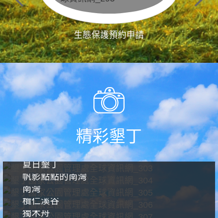
生態保護預約申請
精彩墾丁
夏日墾丁
帆影點點的南灣
南灣
欖仁溪谷
獨木舟