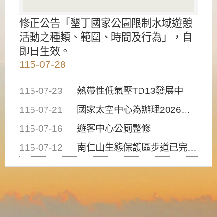
修正公告「墾丁國家公園限制水域遊憩
活動之種類、範圍、時間及行為」，自
即日生效。
115-07-28
115-07-23
熱帶性低氣壓TD13發展中
115-07-21
國家太空中心為辦理2026台灣盃火箭競賽，陸、海、空域警戒及協調相關事宜，因颱風備案事宜
115-07-16
遊客中心公廁整修
115-07-12
南仁山生態保護區步道已完成修復，自115年7月13日（星期一）起恢復開放入園，歡迎民眾依規定申請入園....