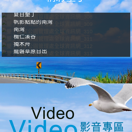
夏日墾丁
帆影點點的南灣
南灣
欖仁溪谷
獨木舟
龍磐草原日出