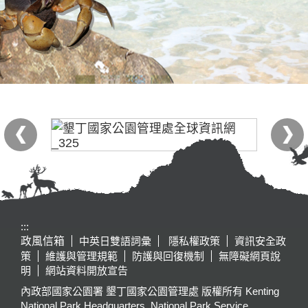
:::
政風信箱
中英日雙語詞彙
隱私權政策
資訊安全政
策
維護與管理規範
防護與回復機制
無障礙網頁說
明
網站資料開放宣告
內政部國家公園署 墾丁國家公園管理處 版權所有 Kenting
National Park Headquarters, National Park Service,