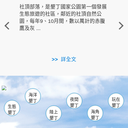
社頂部落，是墾丁國家公園第一個發展
龍水
生態旅遊的社區，鄰近的社頂自然公
的有
園，每年9、10月間，數以萬計的赤腹
重要
鷹及灰 ...
走進沁 
詳全文
南仁湖
龜山
海生館
滿州
出火
恆春
佳樂水
萬里桐
龍鑾潭自然中心
森林遊樂區
瓊麻館
南灣
關山
墾管處遊客中心
社頂公園
風吹沙
後壁湖
船帆石
白砂
海洋
龍磐公園
香蕉灣
貓鼻頭
砂島
龍坑
鵝鑾鼻
夜間
玩在
墾丁
墾丁
墾丁
生態
海角
陸上
墾丁
墾丁
墾丁