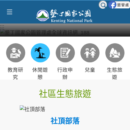
Select Language
▼
跳到主要內容區塊
:::
教育研
休閒遊
行政申
兒童
生態旅
究
憩
辦
遊
社區生態旅遊
社頂部落