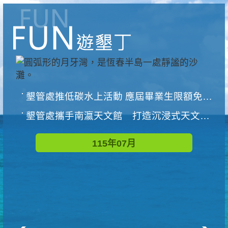
墾管處推低碳水上活動 應屆畢業生限額免費參加
墾管處攜手南瀛天文館 打造沉浸式天文探索營隊
115年07月