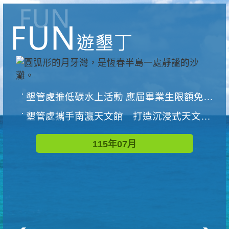
墾管處推低碳水上活動 應屆畢業生限額免費參加
墾管處攜手南瀛天文館 打造沉浸式天文探索營隊
115年07月