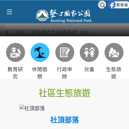
Select Language
▼
跳到主要內容區塊
:::
教育研
休閒遊
行政申
兒童
生態旅
究
憩
辦
遊
社區生態旅遊
社頂部落