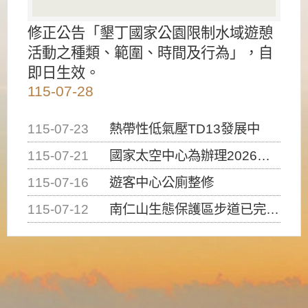
修正公告「墾丁國家公園限制水域遊憩
活動之種類、範圍、時間及行為」，自
即日生效。
115-07-28
115-07-23
熱帶性低氣壓TD13發展中
115-07-21
國家太空中心為辦理2026台灣盃火箭競賽，陸、海、空域警戒及協調相關事宜，因颱風備案事宜
115-07-16
遊客中心公廁整修
115-07-12
南仁山生態保護區步道已完成修復，自115年7月13日（星期一）起恢復開放入園，歡迎民眾依規定申請入園....