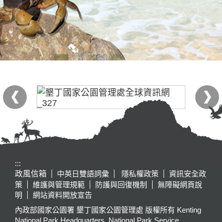
:::
政風信箱
中英日雙語詞彙
隱私權政策
資訊安全政
策
維護與管理規範
防護與回復機制
無障礙網頁說
明
網站資料開放宣告
內政部國家公園署 墾丁國家公園管理處 版權所有 Kenting
National Park Headquarters, National Park Service,