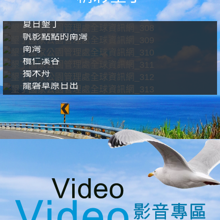
夏日墾丁
帆影點點的南灣
南灣
欖仁溪谷
獨木舟
龍磐草原日出