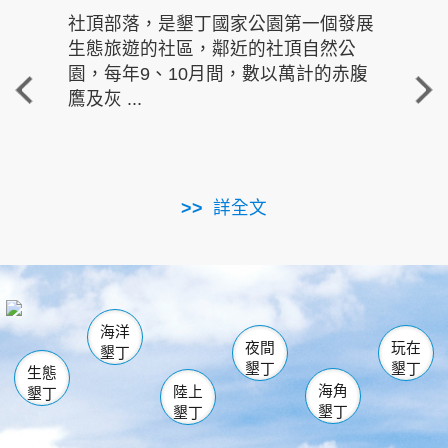
社頂部落，是墾丁國家公園第一個發展
龍水
生態旅遊的社區，鄰近的社頂自然公
的有
園，每年9、10月間，數以萬計的赤腹
重要
鷹及灰 ...
走進沁 
詳全文
南仁湖
龜山
海生館
滿州
出火
恆春
佳樂水
萬里桐
龍鑾潭自然中心
森林遊樂區
瓊麻館
南灣
關山
墾管處遊客中心
社頂公園
風吹沙
後壁湖
船帆石
白砂
海洋
龍磐公園
香蕉灣
貓鼻頭
砂島
龍坑
鵝鑾鼻
夜間
玩在
墾丁
墾丁
墾丁
生態
海角
陸上
墾丁
墾丁
墾丁