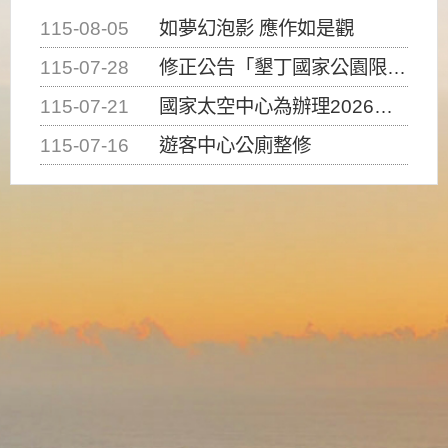
115-08-05
如夢幻泡影 應作如是觀
115-07-28
修正公告「墾丁國家公園限制水域遊憩活動之種類、範圍、時間及行為」，自即日生效。
115-07-21
國家太空中心為辦理2026台灣盃火箭競賽，陸、海、空域警戒及協調相關事宜，因颱風備案事宜
115-07-16
遊客中心公廁整修