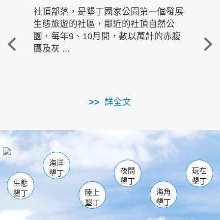
社頂部落，是墾丁國家公園第一個發展
龍水
生態旅遊的社區，鄰近的社頂自然公
的有
園，每年9、10月間，數以萬計的赤腹
重要
鷹及灰 ...
走進沁 
詳全文
南仁湖
龜山
海生館
滿州
出火
恆春
佳樂水
萬里桐
龍鑾潭自然中心
森林遊樂區
瓊麻館
南灣
關山
墾管處遊客中心
社頂公園
風吹沙
後壁湖
船帆石
白砂
海洋
龍磐公園
香蕉灣
貓鼻頭
砂島
龍坑
鵝鑾鼻
夜間
玩在
墾丁
墾丁
墾丁
生態
海角
陸上
墾丁
墾丁
墾丁