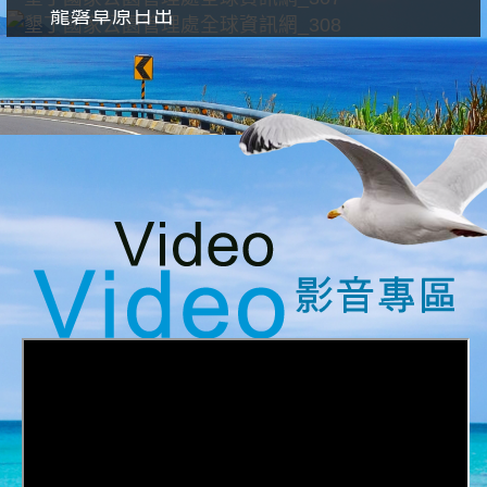
龍磐草原日出