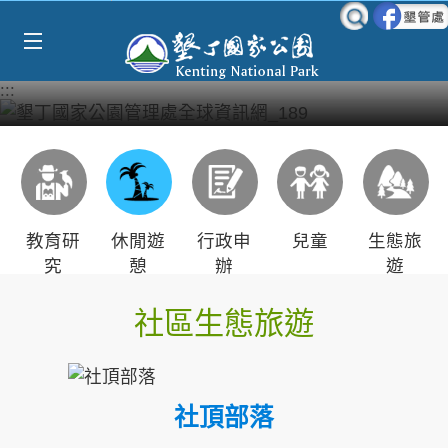
Select Language
▼
跳到主要內容區塊
:::
教育研
休閒遊
行政申
兒童
生態旅
究
憩
辦
遊
社區生態旅遊
社頂部落