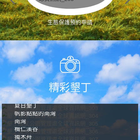
生態保護預約申請
精彩墾丁
夏日墾丁
帆影點點的南灣
南灣
欖仁溪谷
獨木舟