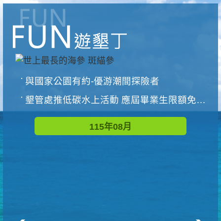
與國家公園有約-優游潮間探險者
墾管處推低碳水上活動 應屆畢業生限額免費參加
115年08月