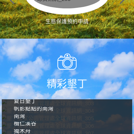
生態保護預約申請
精彩墾丁
夏日墾丁
帆影點點的南灣
南灣
欖仁溪谷
獨木舟