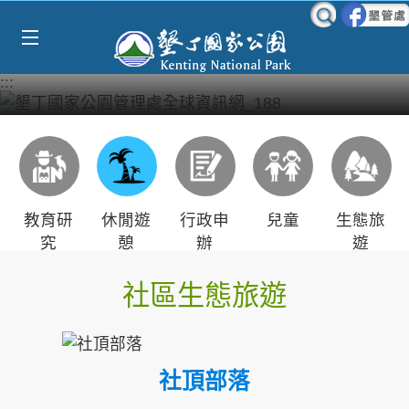
Select Language
▼
跳到主要內容區塊
:::
教育研
休閒遊
行政申
兒童
生態旅
究
憩
辦
遊
社區生態旅遊
社頂部落