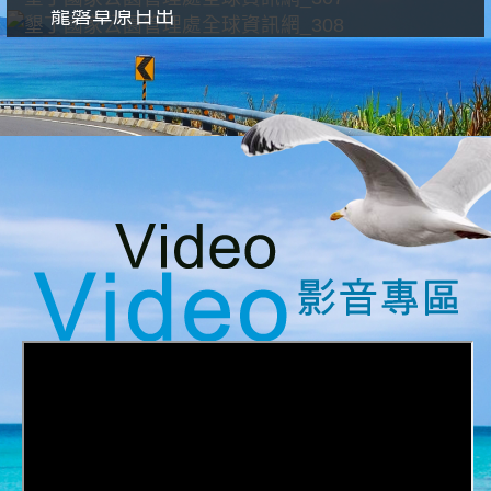
龍磐草原日出