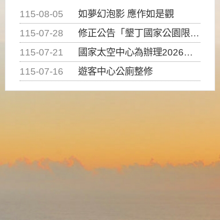
115-08-05
如夢幻泡影 應作如是觀
115-07-28
修正公告「墾丁國家公園限制水域遊憩活動之種類、範圍、時間及行為」，自即日生效。
115-07-21
國家太空中心為辦理2026台灣盃火箭競賽，陸、海、空域警戒及協調相關事宜，因颱風備案事宜
115-07-16
遊客中心公廁整修