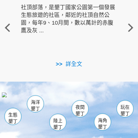
社頂部落，是墾丁國家公園第一個發展
龍水
生態旅遊的社區，鄰近的社頂自然公
的有
園，每年9、10月間，數以萬計的赤腹
重要
鷹及灰 ...
走進沁 
詳全文
南仁湖
龜山
海生館
滿州
出火
恆春
佳樂水
萬里桐
龍鑾潭自然中心
森林遊樂區
瓊麻館
南灣
關山
墾管處遊客中心
社頂公園
風吹沙
後壁湖
船帆石
白砂
海洋
龍磐公園
香蕉灣
貓鼻頭
砂島
龍坑
鵝鑾鼻
夜間
玩在
墾丁
墾丁
墾丁
生態
海角
陸上
墾丁
墾丁
墾丁