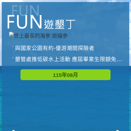
與國家公園有約-優游潮間探險者
墾管處推低碳水上活動 應屆畢業生限額免費參加
115年08月