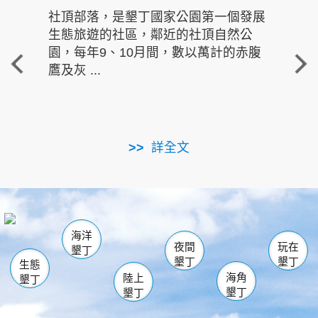
社頂部落，是墾丁國家公園第一個發展
龍水
生態旅遊的社區，鄰近的社頂自然公
的有
園，每年9、10月間，數以萬計的赤腹
重要
鷹及灰 ...
走進沁 
詳全文
南仁湖
龜山
海生館
滿州
出火
恆春
佳樂水
萬里桐
龍鑾潭自然中心
森林遊樂區
瓊麻館
南灣
關山
墾管處遊客中心
社頂公園
風吹沙
後壁湖
船帆石
白砂
海洋
龍磐公園
香蕉灣
貓鼻頭
砂島
龍坑
鵝鑾鼻
夜間
玩在
墾丁
墾丁
墾丁
生態
海角
陸上
墾丁
墾丁
墾丁