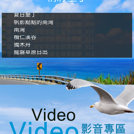
夏日墾丁
帆影點點的南灣
南灣
欖仁溪谷
獨木舟
龍磐草原日出