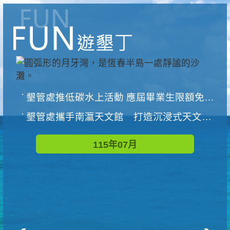
墾管處推低碳水上活動 應屆畢業生限額免費參加
墾管處攜手南瀛天文館 打造沉浸式天文探索營隊
115年07月