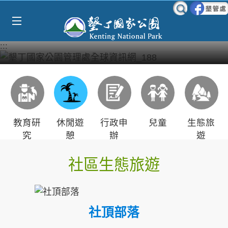
Select Language
▼
跳到主要內容區塊
:::
教育研
休閒遊
行政申
兒童
生態旅
究
憩
辦
遊
社區生態旅遊
社頂部落