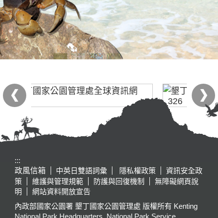
:::
政風信箱
中英日雙語詞彙
隱私權政策
資訊安全政
策
維護與管理規範
防護與回復機制
無障礙網頁說
明
網站資料開放宣告
內政部國家公園署 墾丁國家公園管理處 版權所有 Kenting
National Park Headquarters, National Park Service,