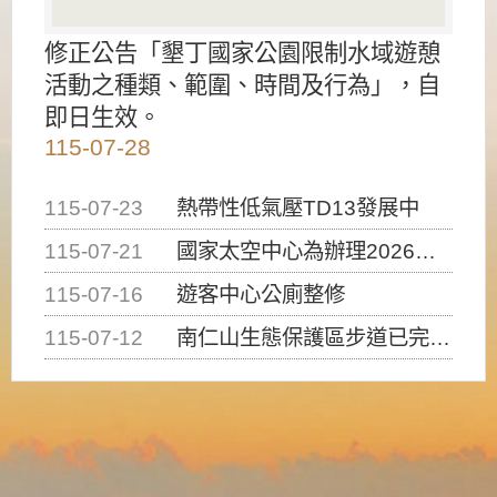
修正公告「墾丁國家公園限制水域遊憩
活動之種類、範圍、時間及行為」，自
即日生效。
115-07-28
115-07-23
熱帶性低氣壓TD13發展中
115-07-21
國家太空中心為辦理2026台灣盃火箭競賽，陸、海、空域警戒及協調相關事宜，因颱風備案事宜
115-07-16
遊客中心公廁整修
115-07-12
南仁山生態保護區步道已完成修復，自115年7月13日（星期一）起恢復開放入園，歡迎民眾依規定申請入園....