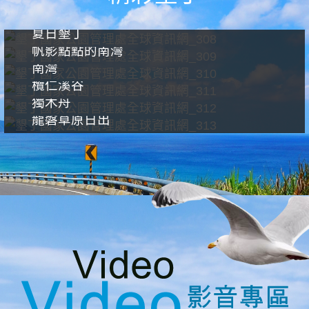
夏日墾丁
帆影點點的南灣
南灣
欖仁溪谷
獨木舟
龍磐草原日出