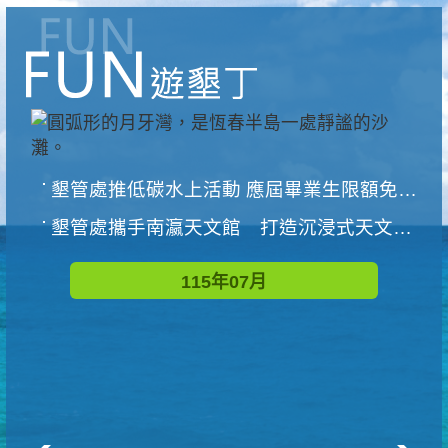
墾管處推低碳水上活動 應屆畢業生限額免費參加
墾管處攜手南瀛天文館 打造沉浸式天文探索營隊
115年07月