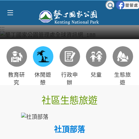
Select Language
▼
跳到主要內容區塊
:::
教育研
休閒遊
行政申
兒童
生態旅
究
憩
辦
遊
社區生態旅遊
社頂部落