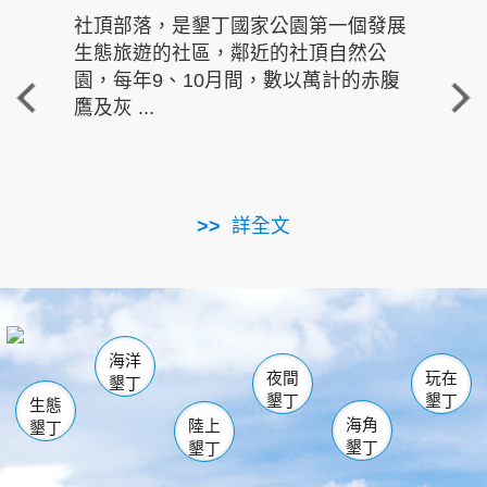
社頂部落，是墾丁國家公園第一個發展
龍水
生態旅遊的社區，鄰近的社頂自然公
的有
園，每年9、10月間，數以萬計的赤腹
重要
鷹及灰 ...
走進沁 
詳全文
南仁湖
龜山
海生館
滿州
出火
恆春
佳樂水
萬里桐
龍鑾潭自然中心
森林遊樂區
瓊麻館
南灣
關山
墾管處遊客中心
社頂公園
風吹沙
後壁湖
船帆石
白砂
海洋
龍磐公園
香蕉灣
貓鼻頭
砂島
龍坑
鵝鑾鼻
夜間
玩在
墾丁
墾丁
墾丁
生態
海角
陸上
墾丁
墾丁
墾丁