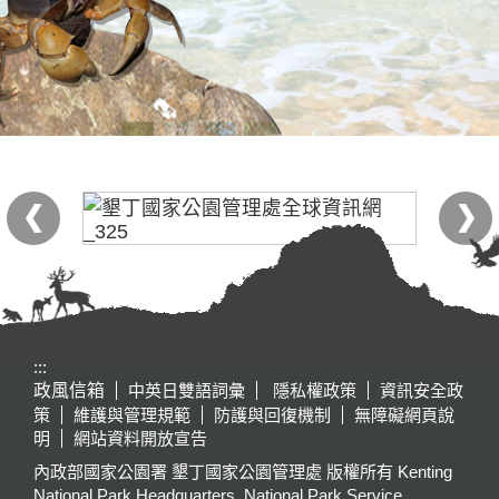
:::
政風信箱
中英日雙語詞彙
隱私權政策
資訊安全政
策
維護與管理規範
防護與回復機制
無障礙網頁說
明
網站資料開放宣告
內政部國家公園署 墾丁國家公園管理處 版權所有 Kenting
National Park Headquarters, National Park Service,