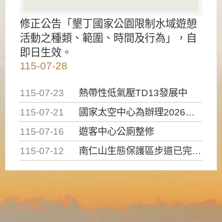
修正公告「墾丁國家公園限制水域遊憩
活動之種類、範圍、時間及行為」，自
即日生效。
115-07-28
115-07-23
熱帶性低氣壓TD13發展中
115-07-21
國家太空中心為辦理2026台灣盃火箭競賽，陸、海、空域警戒及協調相關事宜，因颱風備案事宜
115-07-16
遊客中心公廁整修
115-07-12
南仁山生態保護區步道已完成修復，自115年7月13日（星期一）起恢復開放入園，歡迎民眾依規定申請入園....