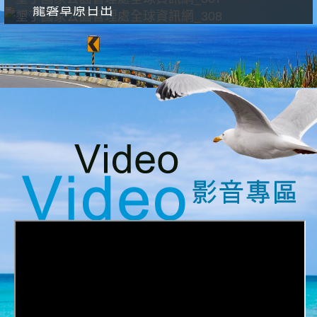
龍磐草原日出