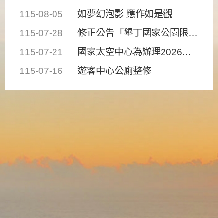
115-08-05
如夢幻泡影 應作如是觀
115-07-28
修正公告「墾丁國家公園限制水域遊憩活動之種類、範圍、時間及行為」，自即日生效。
115-07-21
國家太空中心為辦理2026台灣盃火箭競賽，陸、海、空域警戒及協調相關事宜，因颱風備案事宜
115-07-16
遊客中心公廁整修