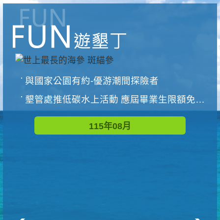
與國家公園有約-優游潮間探險者
墾管處推低碳水上活動 應屆畢業生限額免費參加
115年08月