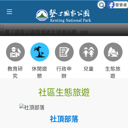
Select Language
▼
跳到主要內容區塊
:::
教育研
休閒遊
行政申
兒童
生態旅
究
憩
辦
遊
社區生態旅遊
社頂部落