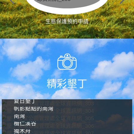
生態保護預約申請
精彩墾丁
夏日墾丁
帆影點點的南灣
南灣
欖仁溪谷
獨木舟