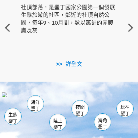
社頂部落，是墾丁國家公園第一個發展
龍水
生態旅遊的社區，鄰近的社頂自然公
的有
園，每年9、10月間，數以萬計的赤腹
重要
鷹及灰 ...
走進沁 
詳全文
南仁湖
龜山
海生館
滿州
出火
恆春
佳樂水
萬里桐
龍鑾潭自然中心
森林遊樂區
瓊麻館
南灣
關山
墾管處遊客中心
社頂公園
風吹沙
後壁湖
船帆石
白砂
海洋
龍磐公園
香蕉灣
貓鼻頭
砂島
龍坑
鵝鑾鼻
夜間
玩在
墾丁
墾丁
墾丁
生態
海角
陸上
墾丁
墾丁
墾丁