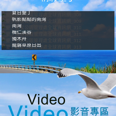
夏日墾丁
帆影點點的南灣
南灣
欖仁溪谷
獨木舟
龍磐草原日出