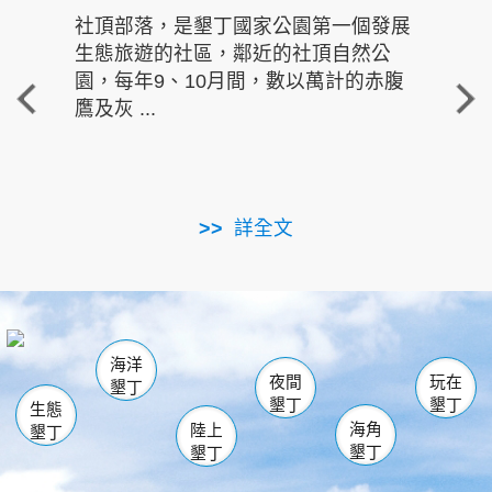
社頂部落，是墾丁國家公園第一個發展
龍水
生態旅遊的社區，鄰近的社頂自然公
的有
園，每年9、10月間，數以萬計的赤腹
重要
鷹及灰 ...
走進沁 
詳全文
南仁湖
龜山
海生館
滿州
出火
恆春
佳樂水
萬里桐
龍鑾潭自然中心
森林遊樂區
瓊麻館
南灣
關山
墾管處遊客中心
社頂公園
風吹沙
後壁湖
船帆石
白砂
海洋
龍磐公園
香蕉灣
貓鼻頭
砂島
龍坑
鵝鑾鼻
夜間
玩在
墾丁
墾丁
墾丁
生態
海角
陸上
墾丁
墾丁
墾丁