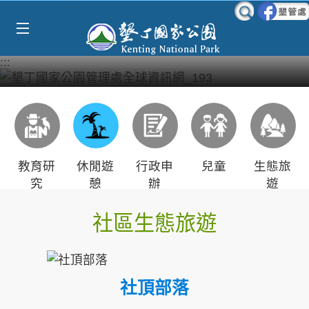
Select Language
▼
跳到主要內容區塊
:::
教育研
休閒遊
行政申
兒童
生態旅
究
憩
辦
遊
社區生態旅遊
社頂部落