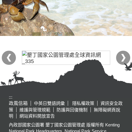
:::
政風信箱
中英日雙語詞彙
隱私權政策
資訊安全政
策
維護與管理規範
防護與回復機制
無障礙網頁說
明
網站資料開放宣告
內政部國家公園署 墾丁國家公園管理處 版權所有 Kenting
National Park Headquarters, National Park Service,