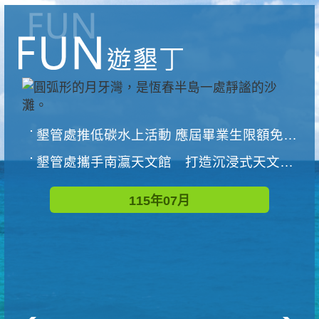
墾管處推低碳水上活動 應屆畢業生限額免費參加
墾管處攜手南瀛天文館 打造沉浸式天文探索營隊
115年07月