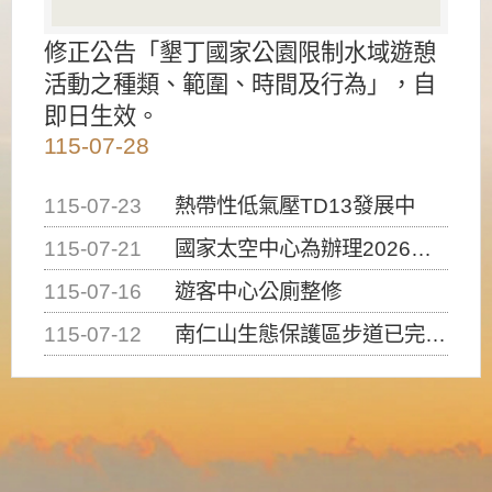
修正公告「墾丁國家公園限制水域遊憩
活動之種類、範圍、時間及行為」，自
即日生效。
115-07-28
115-07-23
熱帶性低氣壓TD13發展中
115-07-21
國家太空中心為辦理2026台灣盃火箭競賽，陸、海、空域警戒及協調相關事宜，因颱風備案事宜
115-07-16
遊客中心公廁整修
115-07-12
南仁山生態保護區步道已完成修復，自115年7月13日（星期一）起恢復開放入園，歡迎民眾依規定申請入園....