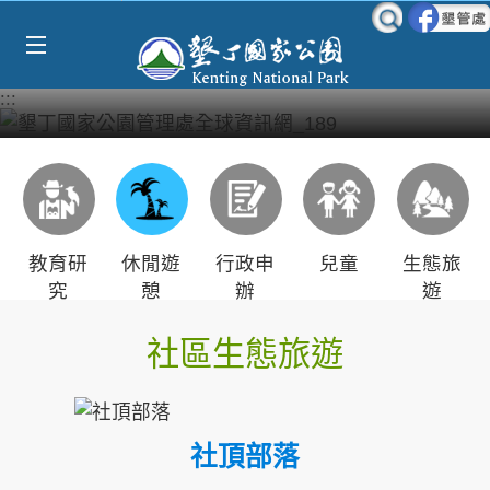
Select Language
▼
跳到主要內容區塊
:::
教育研
休閒遊
行政申
兒童
生態旅
究
憩
辦
遊
社區生態旅遊
社頂部落