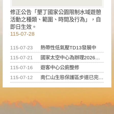
修正公告「墾丁國家公園限制水域遊憩
活動之種類、範圍、時間及行為」，自
即日生效。
115-07-28
115-07-23
熱帶性低氣壓TD13發展中
115-07-21
國家太空中心為辦理2026台灣盃火箭競賽，陸、海、空域警戒及協調相關事宜，因颱風備案事宜
115-07-16
遊客中心公廁整修
115-07-12
南仁山生態保護區步道已完成修復，自115年7月13日（星期一）起恢復開放入園，歡迎民眾依規定申請入園....