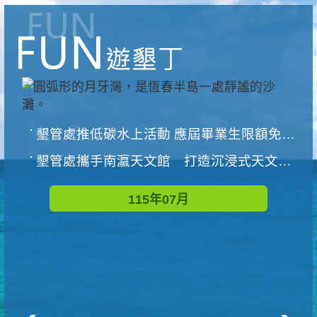
墾管處推低碳水上活動 應屆畢業生限額免費參加
墾管處攜手南瀛天文館 打造沉浸式天文探索營隊
115年07月