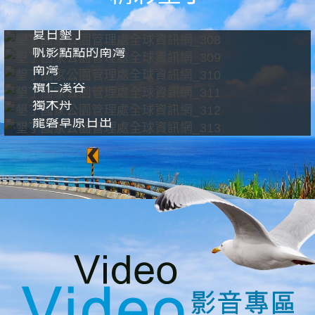
夏日墾丁
帆影點點的南灣
南灣
欖仁溪谷
獨木舟
龍磐草原日出