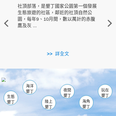
社頂部落，是墾丁國家公園第一個發展
龍水
生態旅遊的社區，鄰近的社頂自然公
的有
園，每年9、10月間，數以萬計的赤腹
重要
鷹及灰 ...
走進沁 
詳全文
南仁湖
龜山
海生館
滿州
出火
恆春
佳樂水
萬里桐
龍鑾潭自然中心
森林遊樂區
瓊麻館
南灣
關山
墾管處遊客中心
社頂公園
風吹沙
後壁湖
船帆石
白砂
海洋
龍磐公園
香蕉灣
貓鼻頭
砂島
龍坑
鵝鑾鼻
夜間
玩在
墾丁
墾丁
墾丁
生態
海角
陸上
墾丁
墾丁
墾丁