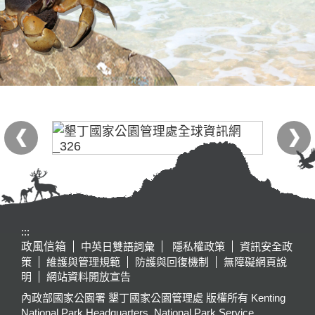
:::
政風信箱
中英日雙語詞彙
隱私權政策
資訊安全政
策
維護與管理規範
防護與回復機制
無障礙網頁說
明
網站資料開放宣告
內政部國家公園署 墾丁國家公園管理處 版權所有 Kenting
National Park Headquarters, National Park Service,