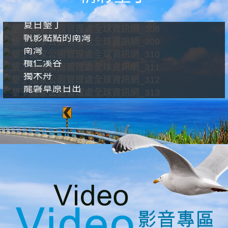
夏日墾丁
帆影點點的南灣
南灣
欖仁溪谷
獨木舟
龍磐草原日出