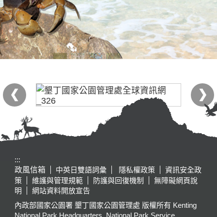
:::
政風信箱
中英日雙語詞彙
隱私權政策
資訊安全政
策
維護與管理規範
防護與回復機制
無障礙網頁說
明
網站資料開放宣告
內政部國家公園署 墾丁國家公園管理處 版權所有 Kenting
National Park Headquarters, National Park Service,