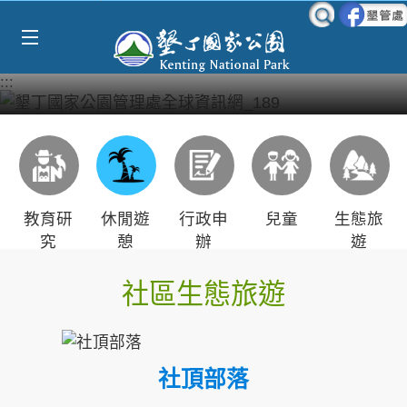
Select Language
▼
跳到主要內容區塊
:::
教育研
休閒遊
行政申
兒童
生態旅
究
憩
辦
遊
社區生態旅遊
社頂部落