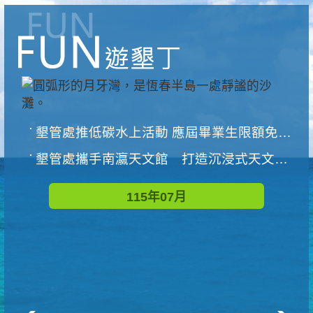
墾管處推低碳水上活動 應屆畢業生限額免費參加
墾管處攜手南瀛天文館 打造沉浸式天文探索營隊
115年07月