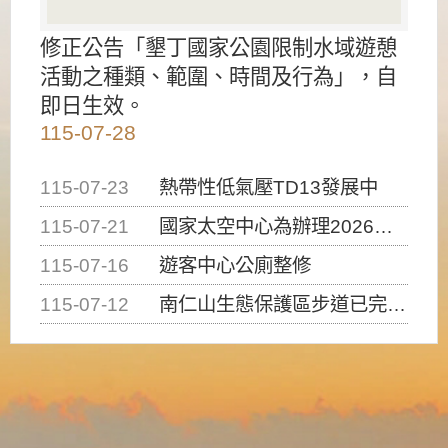
修正公告「墾丁國家公園限制水域遊憩
活動之種類、範圍、時間及行為」，自
即日生效。
115-07-28
115-07-23
熱帶性低氣壓TD13發展中
115-07-21
國家太空中心為辦理2026台灣盃火箭競賽，陸、海、空域警戒及協調相關事宜，因颱風備案事宜
115-07-16
遊客中心公廁整修
115-07-12
南仁山生態保護區步道已完成修復，自115年7月13日（星期一）起恢復開放入園，歡迎民眾依規定申請入園....