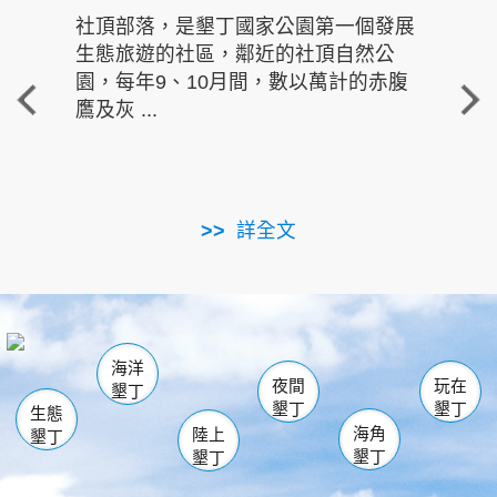
社頂部落，是墾丁國家公園第一個發展
龍水
生態旅遊的社區，鄰近的社頂自然公
的有
園，每年9、10月間，數以萬計的赤腹
重要
鷹及灰 ...
走進沁 
詳全文
南仁湖
龜山
海生館
滿州
出火
恆春
佳樂水
萬里桐
龍鑾潭自然中心
森林遊樂區
瓊麻館
南灣
關山
墾管處遊客中心
社頂公園
風吹沙
後壁湖
船帆石
白砂
海洋
龍磐公園
香蕉灣
貓鼻頭
砂島
龍坑
鵝鑾鼻
夜間
玩在
墾丁
墾丁
墾丁
生態
海角
陸上
墾丁
墾丁
墾丁