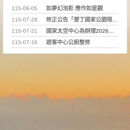
115-08-05
如夢幻泡影 應作如是觀
115-07-28
修正公告「墾丁國家公園限制水域遊憩活動之種類、範圍、時間及行為」，自即日生效。
115-07-21
國家太空中心為辦理2026台灣盃火箭競賽，陸、海、空域警戒及協調相關事宜，因颱風備案事宜
115-07-16
遊客中心公廁整修