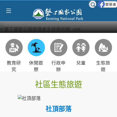
Select Language
▼
跳到主要內容區塊
:::
教育研
休閒遊
行政申
兒童
生態旅
究
憩
辦
遊
社區生態旅遊
社頂部落