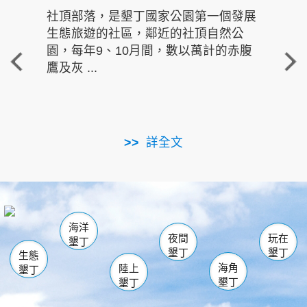
社頂部落，是墾丁國家公園第一個發展
龍水
生態旅遊的社區，鄰近的社頂自然公
的有
園，每年9、10月間，數以萬計的赤腹
重要
鷹及灰 ...
走進沁 
詳全文
南仁湖
龜山
海生館
滿州
出火
恆春
佳樂水
萬里桐
龍鑾潭自然中心
森林遊樂區
瓊麻館
南灣
關山
墾管處遊客中心
社頂公園
風吹沙
後壁湖
船帆石
白砂
海洋
龍磐公園
香蕉灣
貓鼻頭
砂島
龍坑
鵝鑾鼻
夜間
玩在
墾丁
墾丁
墾丁
生態
海角
陸上
墾丁
墾丁
墾丁