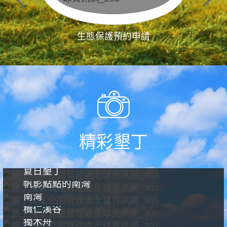
生態保護預約申請
精彩墾丁
夏日墾丁
帆影點點的南灣
南灣
欖仁溪谷
獨木舟