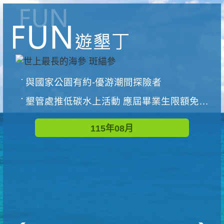
與國家公園有約-優游潮間探險者
墾管處推低碳水上活動 應屆畢業生限額免費參加
115年08月