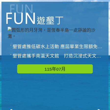
墾管處推低碳水上活動 應屆畢業生限額免費參加
墾管處攜手南瀛天文館 打造沉浸式天文探索營隊
115年07月