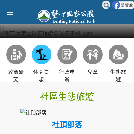
Select Language
▼
跳到主要內容區塊
:::
教育研
休閒遊
行政申
兒童
生態旅
究
憩
辦
遊
社區生態旅遊
社頂部落