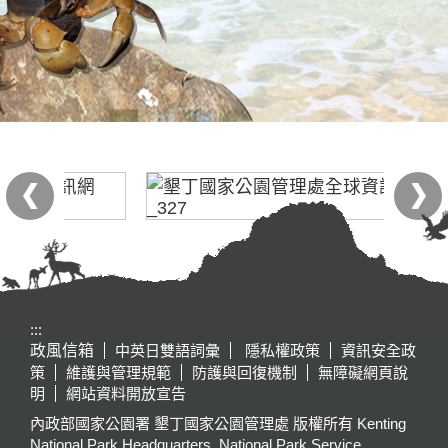
:::
政風信箱
中英日雙語詞彙
隱私權政策
資訊安全政
策
維護與管理規範
防護與回復機制
無障礙網頁說
明
網站資料開放宣告
內政部國家公園署 墾丁國家公園管理處 版權所有 Kenting
National Park Headquarters, National Park Service,