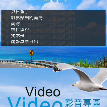
夏日墾丁
帆影點點的南灣
南灣
欖仁溪谷
獨木舟
龍磐草原日出