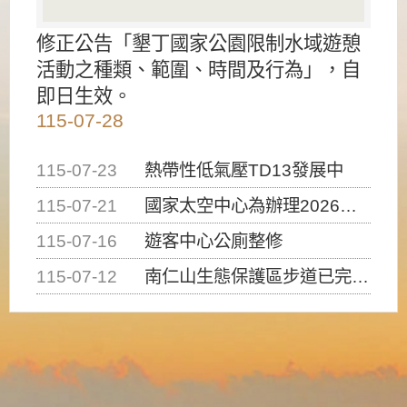
修正公告「墾丁國家公園限制水域遊憩
活動之種類、範圍、時間及行為」，自
即日生效。
115-07-28
115-07-23
熱帶性低氣壓TD13發展中
115-07-21
國家太空中心為辦理2026台灣盃火箭競賽，陸、海、空域警戒及協調相關事宜，因颱風備案事宜
115-07-16
遊客中心公廁整修
115-07-12
南仁山生態保護區步道已完成修復，自115年7月13日（星期一）起恢復開放入園，歡迎民眾依規定申請入園....