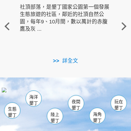
社頂部落，是墾丁國家公園第一個發展
龍水
生態旅遊的社區，鄰近的社頂自然公
的有
園，每年9、10月間，數以萬計的赤腹
重要
鷹及灰 ...
走進沁 
詳全文
南仁湖
龜山
海生館
滿州
出火
恆春
佳樂水
萬里桐
龍鑾潭自然中心
森林遊樂區
瓊麻館
南灣
關山
墾管處遊客中心
社頂公園
風吹沙
後壁湖
船帆石
白砂
海洋
龍磐公園
香蕉灣
貓鼻頭
砂島
龍坑
鵝鑾鼻
夜間
玩在
墾丁
墾丁
墾丁
生態
海角
陸上
墾丁
墾丁
墾丁