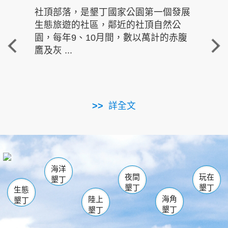
社頂部落，是墾丁國家公園第一個發展
龍水
生態旅遊的社區，鄰近的社頂自然公
的有
園，每年9、10月間，數以萬計的赤腹
重要
鷹及灰 ...
走進沁 
詳全文
南仁湖
龜山
海生館
滿州
出火
恆春
佳樂水
萬里桐
龍鑾潭自然中心
森林遊樂區
瓊麻館
南灣
關山
墾管處遊客中心
社頂公園
風吹沙
後壁湖
船帆石
白砂
海洋
龍磐公園
香蕉灣
貓鼻頭
砂島
龍坑
鵝鑾鼻
夜間
玩在
墾丁
墾丁
墾丁
生態
海角
陸上
墾丁
墾丁
墾丁