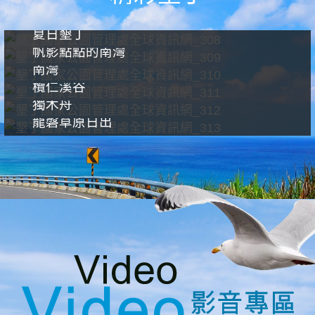
夏日墾丁
帆影點點的南灣
南灣
欖仁溪谷
獨木舟
龍磐草原日出