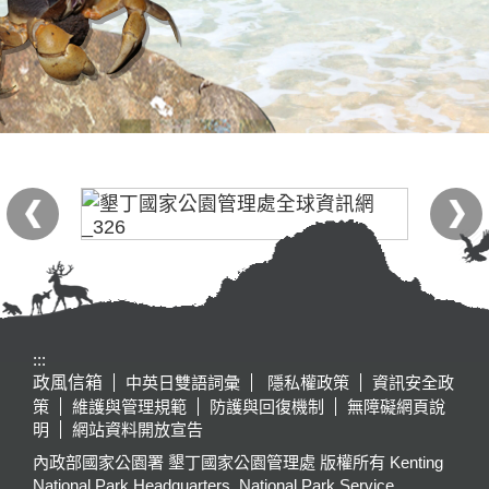
:::
政風信箱
中英日雙語詞彙
隱私權政策
資訊安全政
策
維護與管理規範
防護與回復機制
無障礙網頁說
明
網站資料開放宣告
內政部國家公園署 墾丁國家公園管理處 版權所有 Kenting
National Park Headquarters, National Park Service,