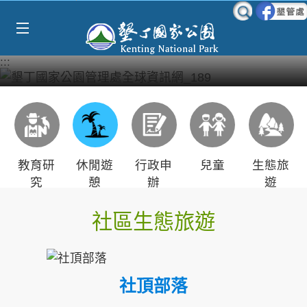
Select Language
▼
跳到主要內容區塊
:::
教育研
休閒遊
行政申
兒童
生態旅
究
憩
辦
遊
社區生態旅遊
社頂部落