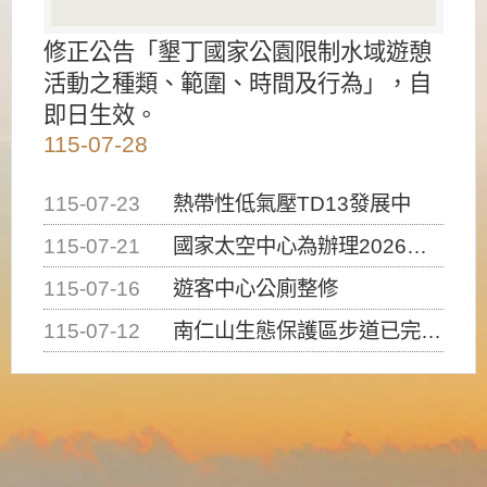
修正公告「墾丁國家公園限制水域遊憩
活動之種類、範圍、時間及行為」，自
即日生效。
115-07-28
115-07-23
熱帶性低氣壓TD13發展中
115-07-21
國家太空中心為辦理2026台灣盃火箭競賽，陸、海、空域警戒及協調相關事宜，因颱風備案事宜
115-07-16
遊客中心公廁整修
115-07-12
南仁山生態保護區步道已完成修復，自115年7月13日（星期一）起恢復開放入園，歡迎民眾依規定申請入園....