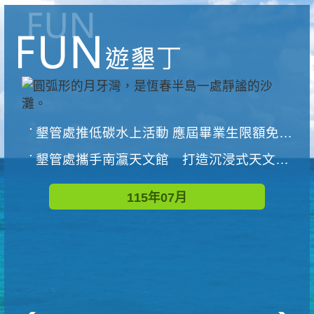
墾管處推低碳水上活動 應屆畢業生限額免費參加
墾管處攜手南瀛天文館 打造沉浸式天文探索營隊
115年07月