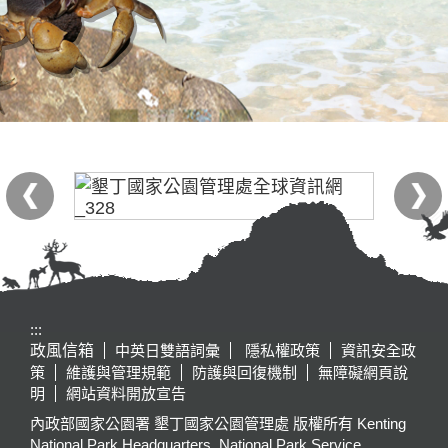
:::
政風信箱
中英日雙語詞彙
隱私權政策
資訊安全政
策
維護與管理規範
防護與回復機制
無障礙網頁說
明
網站資料開放宣告
內政部國家公園署 墾丁國家公園管理處 版權所有 Kenting
National Park Headquarters, National Park Service,