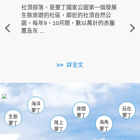
社頂部落，是墾丁國家公園第一個發展
龍水
生態旅遊的社區，鄰近的社頂自然公
的有
園，每年9、10月間，數以萬計的赤腹
重要
鷹及灰 ...
走進沁 
詳全文
南仁湖
龜山
海生館
滿州
出火
恆春
佳樂水
萬里桐
龍鑾潭自然中心
森林遊樂區
瓊麻館
南灣
關山
墾管處遊客中心
社頂公園
風吹沙
後壁湖
船帆石
白砂
海洋
龍磐公園
香蕉灣
貓鼻頭
砂島
龍坑
鵝鑾鼻
夜間
玩在
墾丁
墾丁
墾丁
生態
海角
陸上
墾丁
墾丁
墾丁