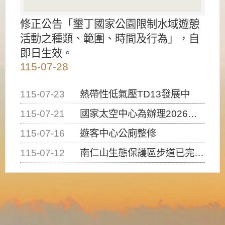
修正公告「墾丁國家公園限制水域遊憩
活動之種類、範圍、時間及行為」，自
即日生效。
115-07-28
115-07-23
熱帶性低氣壓TD13發展中
115-07-21
國家太空中心為辦理2026台灣盃火箭競賽，陸、海、空域警戒及協調相關事宜，因颱風備案事宜
115-07-16
遊客中心公廁整修
115-07-12
南仁山生態保護區步道已完成修復，自115年7月13日（星期一）起恢復開放入園，歡迎民眾依規定申請入園....