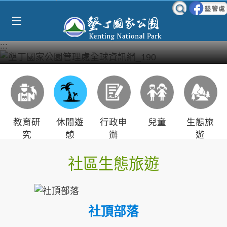
Select Language
▼
跳到主要內容區塊
:::
教育研
休閒遊
行政申
兒童
生態旅
究
憩
辦
遊
社區生態旅遊
社頂部落