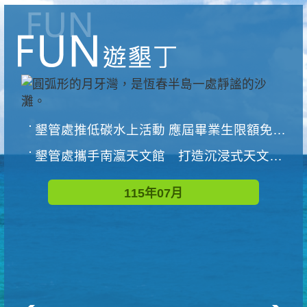
墾管處推低碳水上活動 應屆畢業生限額免費參加
墾管處攜手南瀛天文館 打造沉浸式天文探索營隊
115年07月