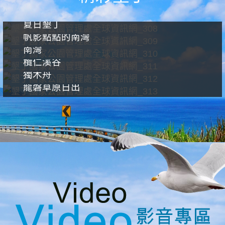
夏日墾丁
帆影點點的南灣
南灣
欖仁溪谷
獨木舟
龍磐草原日出