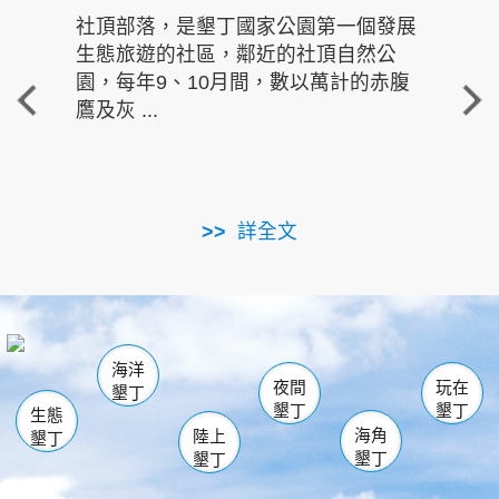
社頂部落，是墾丁國家公園第一個發展
龍水
生態旅遊的社區，鄰近的社頂自然公
的有
園，每年9、10月間，數以萬計的赤腹
重要
鷹及灰 ...
走進沁 
詳全文
南仁湖
龜山
海生館
滿州
出火
恆春
佳樂水
萬里桐
龍鑾潭自然中心
森林遊樂區
瓊麻館
南灣
關山
墾管處遊客中心
社頂公園
風吹沙
後壁湖
船帆石
白砂
海洋
龍磐公園
香蕉灣
貓鼻頭
砂島
龍坑
鵝鑾鼻
夜間
玩在
墾丁
墾丁
墾丁
生態
海角
陸上
墾丁
墾丁
墾丁