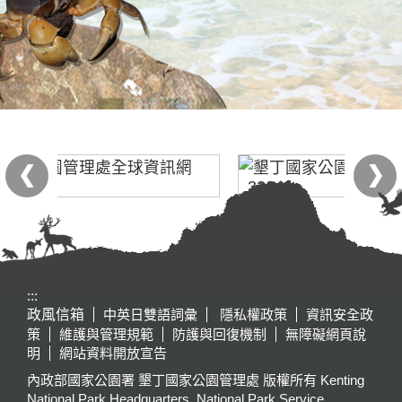
:::
政風信箱
中英日雙語詞彙
隱私權政策
資訊安全政
策
維護與管理規範
防護與回復機制
無障礙網頁說
明
網站資料開放宣告
內政部國家公園署 墾丁國家公園管理處 版權所有 Kenting
National Park Headquarters, National Park Service,