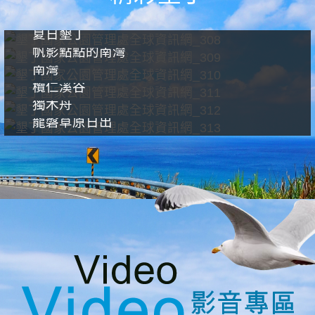
夏日墾丁
帆影點點的南灣
南灣
欖仁溪谷
獨木舟
龍磐草原日出