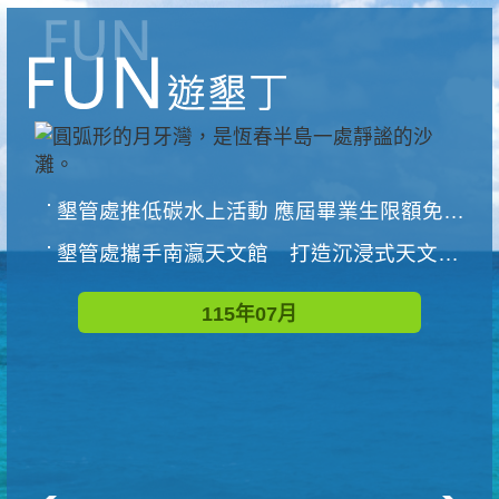
墾管處推低碳水上活動 應屆畢業生限額免費參加
墾管處攜手南瀛天文館 打造沉浸式天文探索營隊
115年07月