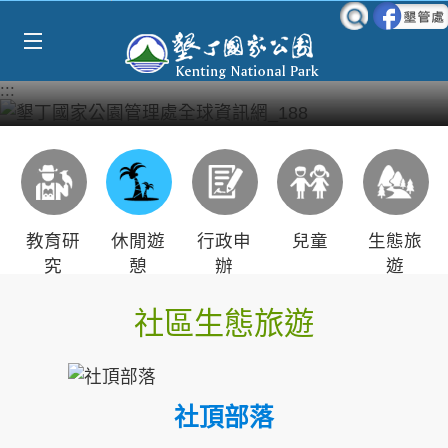
Select Language
▼
跳到主要內容區塊
:::
教育研
休閒遊
行政申
兒童
生態旅
究
憩
辦
遊
社區生態旅遊
社頂部落