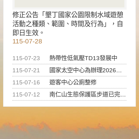
修正公告「墾丁國家公園限制水域遊憩
活動之種類、範圍、時間及行為」，自
即日生效。
115-07-28
115-07-23
熱帶性低氣壓TD13發展中
115-07-21
國家太空中心為辦理2026台灣盃火箭競賽，陸、海、空域警戒及協調相關事宜，因颱風備案事宜
115-07-16
遊客中心公廁整修
115-07-12
南仁山生態保護區步道已完成修復，自115年7月13日（星期一）起恢復開放入園，歡迎民眾依規定申請入園....