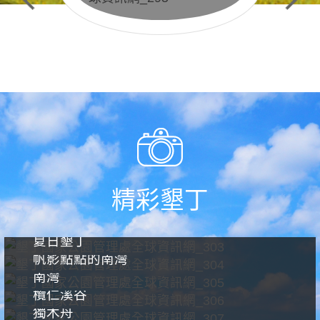
生態保護預約申請
精彩墾丁
夏日墾丁
帆影點點的南灣
南灣
欖仁溪谷
獨木舟