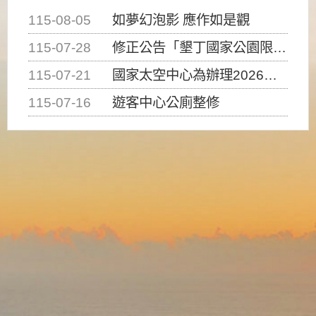
115-08-05
如夢幻泡影 應作如是觀
115-07-28
修正公告「墾丁國家公園限制水域遊憩活動之種類、範圍、時間及行為」，自即日生效。
115-07-21
國家太空中心為辦理2026台灣盃火箭競賽，陸、海、空域警戒及協調相關事宜，因颱風備案事宜
115-07-16
遊客中心公廁整修