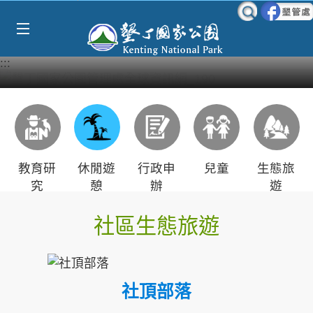
Select Language
▼
跳到主要內容區塊
:::
教育研
休閒遊
行政申
兒童
生態旅
究
憩
辦
遊
社區生態旅遊
社頂部落