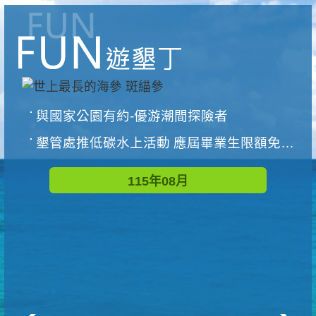
與國家公園有約-優游潮間探險者
墾管處推低碳水上活動 應屆畢業生限額免費參加
115年08月