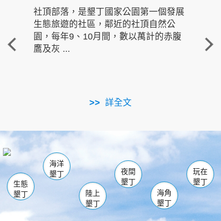
社頂部落，是墾丁國家公園第一個發展
龍水
生態旅遊的社區，鄰近的社頂自然公
的有
園，每年9、10月間，數以萬計的赤腹
重要
鷹及灰 ...
走進沁 
詳全文
南仁湖
龜山
海生館
滿州
出火
恆春
佳樂水
萬里桐
龍鑾潭自然中心
森林遊樂區
瓊麻館
南灣
關山
墾管處遊客中心
社頂公園
風吹沙
後壁湖
船帆石
白砂
海洋
龍磐公園
香蕉灣
貓鼻頭
砂島
龍坑
鵝鑾鼻
夜間
玩在
墾丁
墾丁
墾丁
生態
海角
陸上
墾丁
墾丁
墾丁