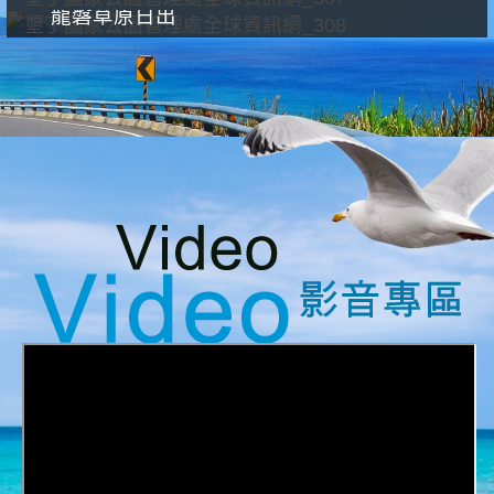
龍磐草原日出