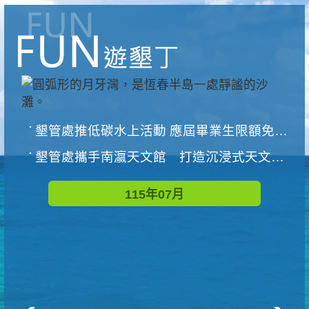
墾管處推低碳水上活動 應屆畢業生限額免費參加
墾管處攜手南瀛天文館 打造沉浸式天文探索營隊
115年07月