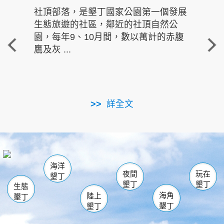
社頂部落，是墾丁國家公園第一個發展
龍水
生態旅遊的社區，鄰近的社頂自然公
的有
園，每年9、10月間，數以萬計的赤腹
重要
鷹及灰 ...
走進沁 
詳全文
南仁湖
龜山
海生館
滿州
出火
恆春
佳樂水
萬里桐
龍鑾潭自然中心
森林遊樂區
瓊麻館
南灣
關山
墾管處遊客中心
社頂公園
風吹沙
後壁湖
船帆石
白砂
海洋
龍磐公園
香蕉灣
貓鼻頭
砂島
龍坑
鵝鑾鼻
夜間
玩在
墾丁
墾丁
墾丁
生態
海角
陸上
墾丁
墾丁
墾丁