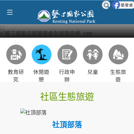
Select Language
▼
跳到主要內容區塊
:::
教育研
休閒遊
行政申
兒童
生態旅
究
憩
辦
遊
社區生態旅遊
社頂部落