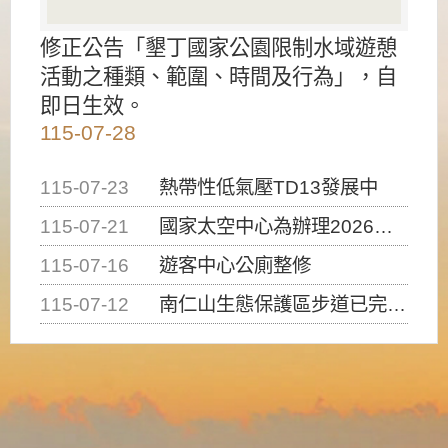
修正公告「墾丁國家公園限制水域遊憩
活動之種類、範圍、時間及行為」，自
即日生效。
115-07-28
115-07-23
熱帶性低氣壓TD13發展中
115-07-21
國家太空中心為辦理2026台灣盃火箭競賽，陸、海、空域警戒及協調相關事宜，因颱風備案事宜
115-07-16
遊客中心公廁整修
115-07-12
南仁山生態保護區步道已完成修復，自115年7月13日（星期一）起恢復開放入園，歡迎民眾依規定申請入園....