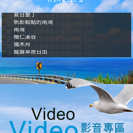
夏日墾丁
帆影點點的南灣
南灣
欖仁溪谷
獨木舟
龍磐草原日出