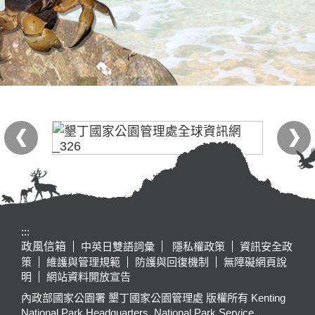
:::
政風信箱
中英日雙語詞彙
隱私權政策
資訊安全政
策
維護與管理規範
防護與回復機制
無障礙網頁說
明
網站資料開放宣告
內政部國家公園署 墾丁國家公園管理處 版權所有 Kenting
National Park Headquarters, National Park Service,