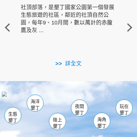
社頂部落，是墾丁國家公園第一個發展
龍水
生態旅遊的社區，鄰近的社頂自然公
的有
園，每年9、10月間，數以萬計的赤腹
重要
鷹及灰 ...
走進沁 
詳全文
南仁湖
龜山
海生館
滿州
出火
恆春
佳樂水
萬里桐
龍鑾潭自然中心
森林遊樂區
瓊麻館
南灣
關山
墾管處遊客中心
社頂公園
風吹沙
後壁湖
船帆石
白砂
海洋
龍磐公園
香蕉灣
貓鼻頭
砂島
龍坑
鵝鑾鼻
夜間
玩在
墾丁
墾丁
墾丁
生態
海角
陸上
墾丁
墾丁
墾丁