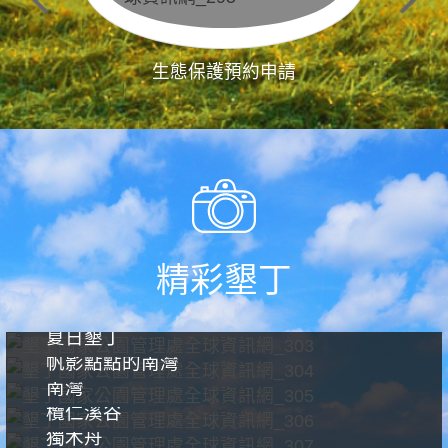
生態保護預約申請
精彩墾丁
夏日墾丁
帆影點點的南灣
南灣
欖仁溪谷
獨木舟