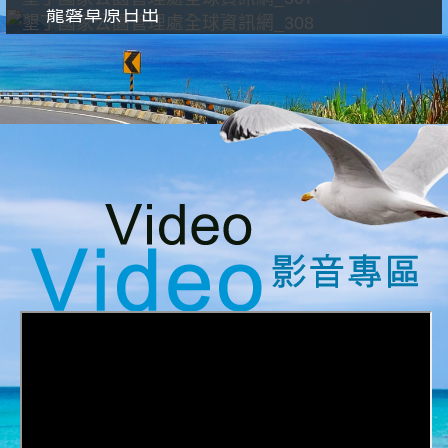
龍磐草原日出