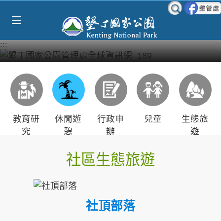
Select Language
▼
跳到主要內容區塊
:::
教育研
休閒遊
行政申
兒童
生態旅
究
憩
辦
遊
社區生態旅遊
社頂部落