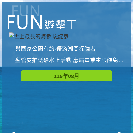
與國家公園有約-優游潮間探險者
墾管處推低碳水上活動 應屆畢業生限額免費參加
115年08月