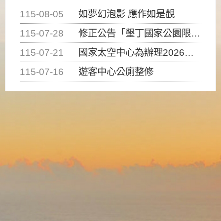
115-08-05
如夢幻泡影 應作如是觀
115-07-28
修正公告「墾丁國家公園限制水域遊憩活動之種類、範圍、時間及行為」，自即日生效。
115-07-21
國家太空中心為辦理2026台灣盃火箭競賽，陸、海、空域警戒及協調相關事宜，因颱風備案事宜
115-07-16
遊客中心公廁整修