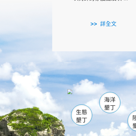
詳全文
龜山
海生館
出
恆春
萬里桐
龍鑾潭自
瓊麻館
關山
後壁
白砂
海洋
貓鼻
墾丁
生態
墾丁