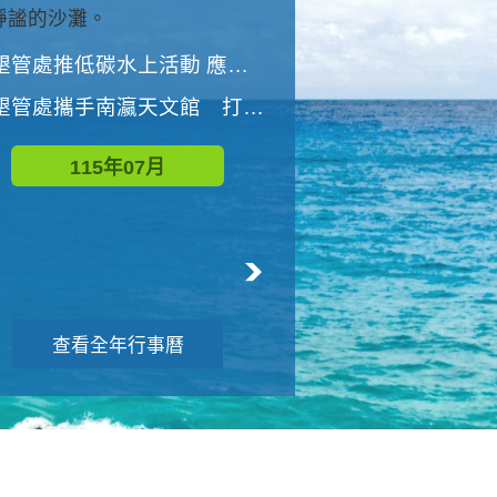
與國家公園有約-優游潮間
墾管處推低碳水上活動 應屆畢業生限額免費參加
墾管處推低碳水上活動 應屆畢業生限額
墾管處攜手南瀛天文館 打造沉浸式天文探索營隊
115年08月
115年07月
查看全年行事曆