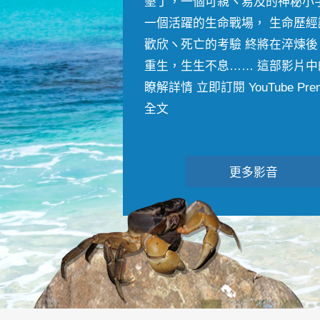
墾丁，一個可親ヽ易及的神秘小
一個活躍的生命戰場， 生命歷經
歡欣ヽ死亡的考驗 終將在淬煉後
重生，生生不息…… 這部影片中
瞭解詳情 立即訂閱 YouTube Premiu
全文
更多影音