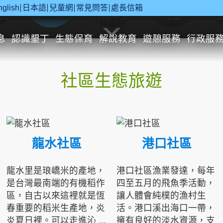
nglish
日本語
兒童網
常見問答
處長信箱
究
休閒遊憩
行政申辦
兒童
息
認識墾丁
生態保育
解說教育
遊憩服務
行政服
社區生態旅遊
龍水社區
港口社區
龍水里是琅嶠米的產地，
港口社區漁業發達，每年
是台灣最南端的有機稻作
四至五月的飛魚季活動，
區，自古以來這裡就是恆
讓人體會純樸的漁村生
春重要的稻米生產地，炎
活。港口溪出海口一帶，
炎夏日裡。可以走進沁 ...
擁有良好的淡水資源，支