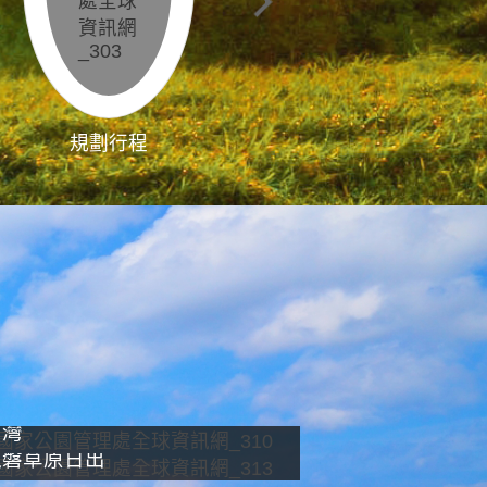
規劃行程
影像直播
南灣
龍磐草原日出