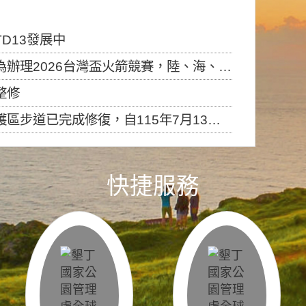
D13發展中
6台灣盃火箭競賽，陸、海、空域警戒及協調相關事宜，因颱風備案事宜
整修
，自115年7月13日（星期一）起恢復開放入園，歡迎民眾依規定申請入園....
快捷服務