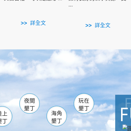
...
詳全文
詳全文
南仁湖
滿州
火
佳樂水
然中心
森林遊樂區
南灣
墾管處遊客中心
社頂公園
風吹沙
湖
船帆石
龍磐公園
香蕉灣
頭
砂島
龍坑
鵝鑾鼻
夜間
玩在
墾丁
墾丁
海角
陸上
墾丁
墾丁