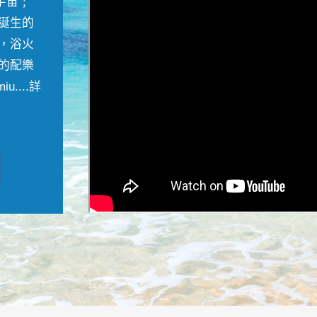
宇宙﹔
誕生的
，浴火
的配樂
....
詳