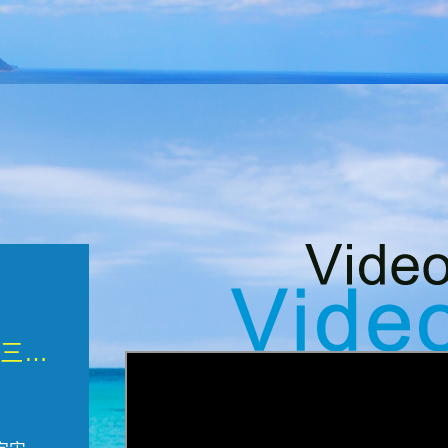
微觀墾丁三部曲 重生....