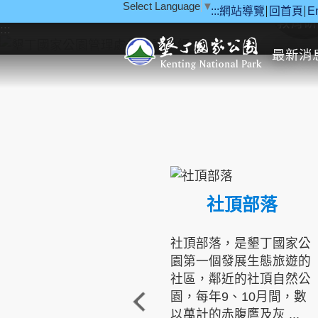
Select Language
▼
:::
網站導覽
回首頁
E
跳到主要內容區塊
教育研
:::
最新消
社頂部落
社頂部落，是墾丁國家公
園第一個發展生態旅遊的
社區，鄰近的社頂自然公
園，每年9、10月間，數
以萬計的赤腹鷹及灰 ...