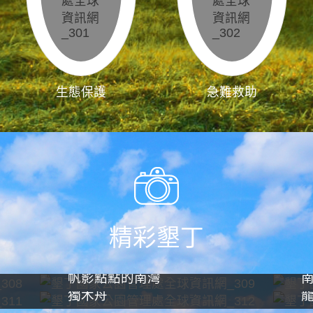
生態保護
急難救助
精彩墾丁
帆影點點的南灣
獨木舟