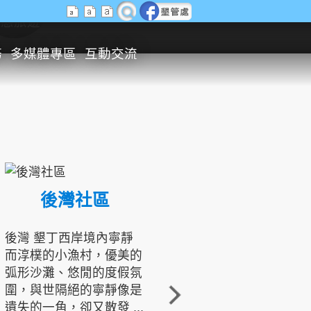
生態旅遊
務
多媒體專區
互動交流
後灣社區
國境之南生態文化發展協會
後灣 墾丁西岸境內寧靜
而淳樸的小漁村，優美的
龍坑地區為隆起的珊瑚礁
弧形沙灘、悠閒的度假氛
地形，由於地處鵝鑾鼻夾
圍，與世隔絕的寧靜像是
角的端點，冬季海浪拍打
遺失的一角，卻又散發 ...
著礁岸，旺盛的侵蝕作