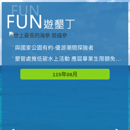
與國家公園有約-優游潮間探險者
墾管處推低碳水上活動 應屆畢業生限額免費參加
115年08月