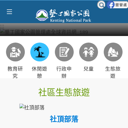
Select Language
▼
跳到主要內容區塊
:::
教育研
休閒遊
行政申
兒童
生態旅
究
憩
辦
遊
社區生態旅遊
社頂部落