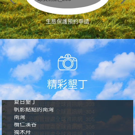
生態保護預約申請
精彩墾丁
夏日墾丁
帆影點點的南灣
南灣
欖仁溪谷
獨木舟