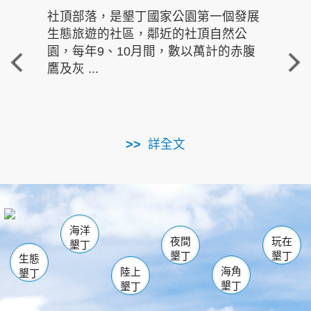
社頂部落，是墾丁國家公園第一個發展
龍水
生態旅遊的社區，鄰近的社頂自然公
的有
園，每年9、10月間，數以萬計的赤腹
重要
鷹及灰 ...
走進沁 
詳全文
南仁湖
龜山
海生館
滿州
出火
恆春
佳樂水
萬里桐
龍鑾潭自然中心
森林遊樂區
瓊麻館
南灣
關山
墾管處遊客中心
社頂公園
風吹沙
後壁湖
船帆石
白砂
海洋
龍磐公園
香蕉灣
貓鼻頭
砂島
龍坑
鵝鑾鼻
夜間
玩在
墾丁
墾丁
墾丁
生態
海角
陸上
墾丁
墾丁
墾丁