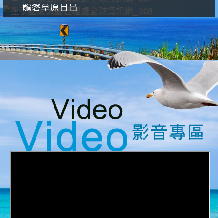
龍磐草原日出