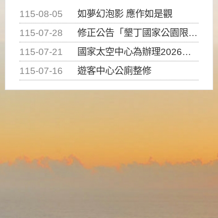
115-08-05
如夢幻泡影 應作如是觀
115-07-28
修正公告「墾丁國家公園限制水域遊憩活動之種類、範圍、時間及行為」，自即日生效。
115-07-21
國家太空中心為辦理2026台灣盃火箭競賽，陸、海、空域警戒及協調相關事宜，因颱風備案事宜
115-07-16
遊客中心公廁整修