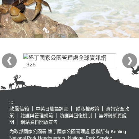
:::
政風信箱
中英日雙語詞彙
隱私權政策
資訊安全政
策
維護與管理規範
防護與回復機制
無障礙網頁說
明
網站資料開放宣告
內政部國家公園署 墾丁國家公園管理處 版權所有 Kenting
National Park Headquarters, National Park Service,