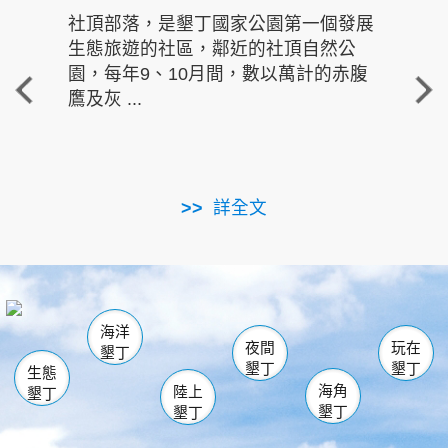
社頂部落，是墾丁國家公園第一個發展
龍水
生態旅遊的社區，鄰近的社頂自然公
的有
園，每年9、10月間，數以萬計的赤腹
重要
鷹及灰 ...
走進沁 
詳全文
南仁湖
龜山
海生館
滿州
出火
恆春
佳樂水
萬里桐
龍鑾潭自然中心
森林遊樂區
瓊麻館
南灣
關山
墾管處遊客中心
社頂公園
風吹沙
後壁湖
船帆石
白砂
海洋
龍磐公園
香蕉灣
貓鼻頭
砂島
龍坑
鵝鑾鼻
夜間
玩在
墾丁
墾丁
墾丁
生態
海角
陸上
墾丁
墾丁
墾丁