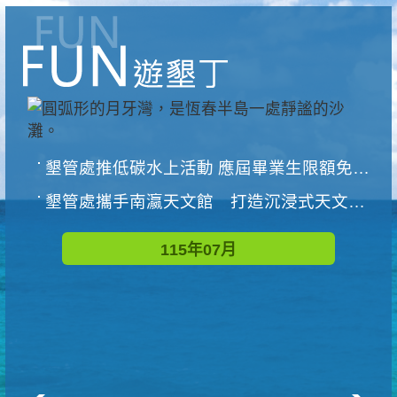
墾管處推低碳水上活動 應屆畢業生限額免費參加
墾管處攜手南瀛天文館 打造沉浸式天文探索營隊
115年07月