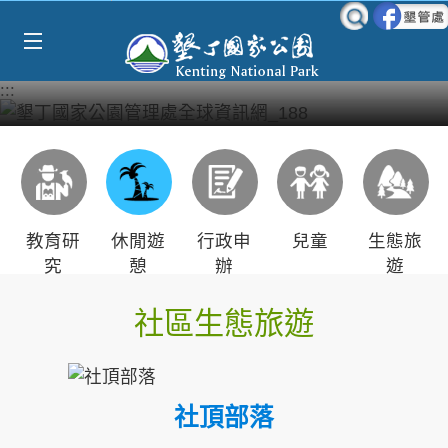
Select Language
▼
跳到主要內容區塊
:::
教育研
休閒遊
行政申
兒童
生態旅
究
憩
辦
遊
社區生態旅遊
社頂部落