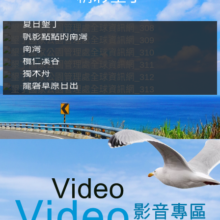
夏日墾丁
帆影點點的南灣
南灣
欖仁溪谷
獨木舟
龍磐草原日出