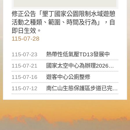
修正公告「墾丁國家公園限制水域遊憩
活動之種類、範圍、時間及行為」，自
即日生效。
115-07-28
115-07-23
熱帶性低氣壓TD13發展中
115-07-21
國家太空中心為辦理2026台灣盃火箭競賽，陸、海、空域警戒及協調相關事宜，因颱風備案事宜
115-07-16
遊客中心公廁整修
115-07-12
南仁山生態保護區步道已完成修復，自115年7月13日（星期一）起恢復開放入園，歡迎民眾依規定申請入園....