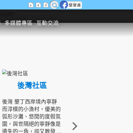
生態旅遊
務
多媒體專區
互動交流
後灣社區
國境之南生態文化發展協會
後灣 墾丁西岸境內寧靜
而淳樸的小漁村，優美的
龍坑地區為隆起的珊瑚礁
弧形沙灘、悠閒的度假氛
地形，由於地處鵝鑾鼻夾
圍，與世隔絕的寧靜像是
角的端點，冬季海浪拍打
遺失的一角，卻又散發 ...
著礁岸，旺盛的侵蝕作