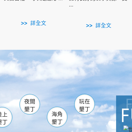
...
詳全文
詳全文
南仁湖
滿州
火
佳樂水
然中心
森林遊樂區
南灣
墾管處遊客中心
社頂公園
風吹沙
湖
船帆石
龍磐公園
香蕉灣
頭
砂島
龍坑
鵝鑾鼻
夜間
玩在
墾丁
墾丁
海角
陸上
墾丁
墾丁