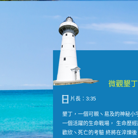
片長：3:35
墾丁，一個可親ヽ易及的神秘小
一個活躍的生命戰場， 生命歷經
歡欣ヽ死亡的考驗 終將在淬煉後