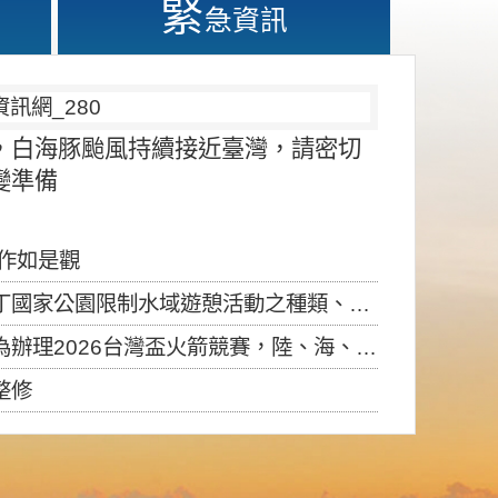
緊
急資訊
，白海豚颱風持續接近臺灣，請密切
變準備
應作如是觀
園限制水域遊憩活動之種類、範圍、時間及行為」，自即日生效。
6台灣盃火箭競賽，陸、海、空域警戒及協調相關事宜，因颱風備案事宜
整修