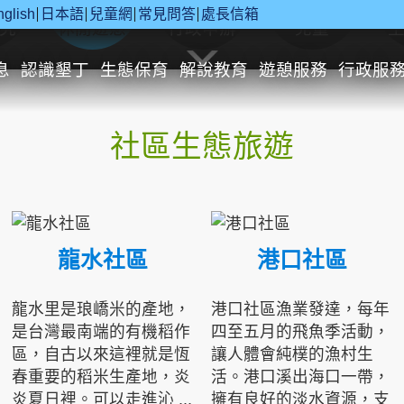
nglish
日本語
兒童網
常見問答
處長信箱
究
休閒遊憩
行政申辦
兒童
息
認識墾丁
生態保育
解說教育
遊憩服務
行政服
社區生態旅遊
龍水社區
港口社區
龍水里是琅嶠米的產地，
港口社區漁業發達，每年
是台灣最南端的有機稻作
四至五月的飛魚季活動，
區，自古以來這裡就是恆
讓人體會純樸的漁村生
春重要的稻米生產地，炎
活。港口溪出海口一帶，
炎夏日裡。可以走進沁 ...
擁有良好的淡水資源，支