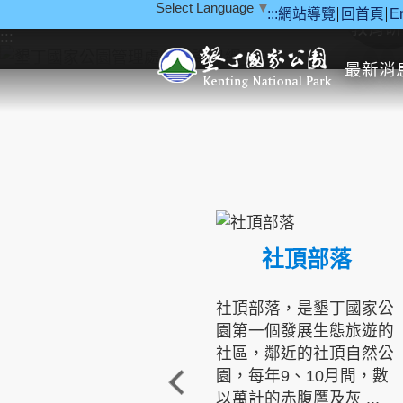
Select Language
▼
:::
網站導覽
回首頁
E
跳到主要內容區塊
教育研
:::
最新消
社頂部落
社頂部落，是墾丁國家公
園第一個發展生態旅遊的
社區，鄰近的社頂自然公
園，每年9、10月間，數
以萬計的赤腹鷹及灰 ...