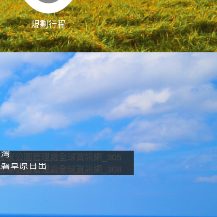
規劃行程
影像直播
南灣
龍磐草原日出