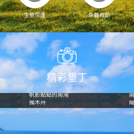
生態保護
急難救助
精彩墾丁
帆影點點的南灣
獨木舟