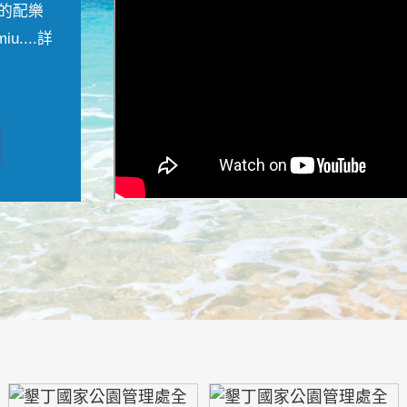
的配樂
....
詳