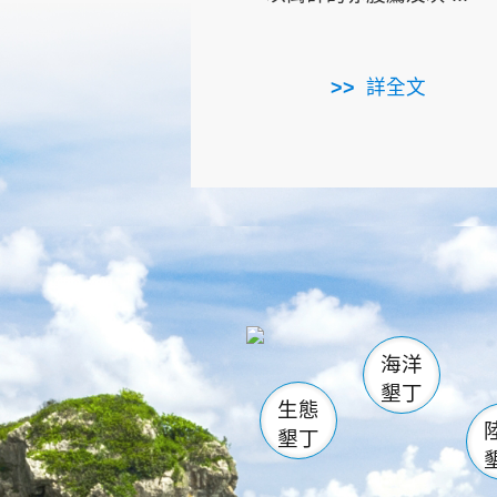
詳全文
龜山
海生館
出
恆春
萬里桐
龍鑾潭自
瓊麻館
關山
後壁
白砂
海洋
貓鼻
墾丁
生態
墾丁