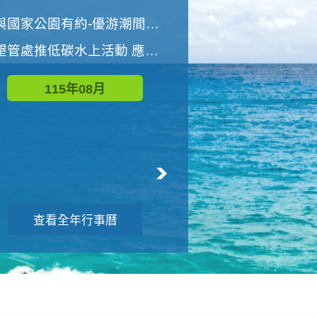
世界地球清潔日 墾管處辦理「2026年墾丁國家公園沙灘淨灘活動」
與國家公園有約-優游潮間探險者
墾管處推低碳水上活動 應屆畢業生限額免費參加
115年09月
115年08月
查看全年行事曆