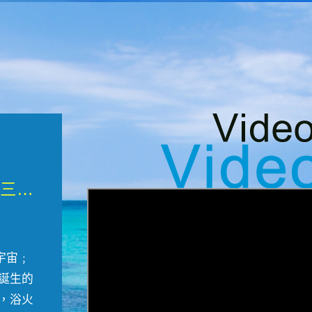
微觀墾丁三部曲 重生....
宇宙﹔
誕生的
，浴火