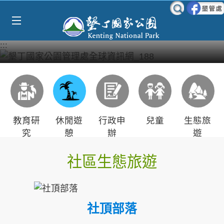
Select Language
▼
跳到主要內容區塊
:::
教育研
休閒遊
行政申
兒童
生態旅
究
憩
辦
遊
社區生態旅遊
社頂部落