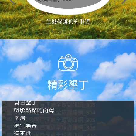
生態保護預約申請
精彩墾丁
夏日墾丁
帆影點點的南灣
南灣
欖仁溪谷
獨木舟