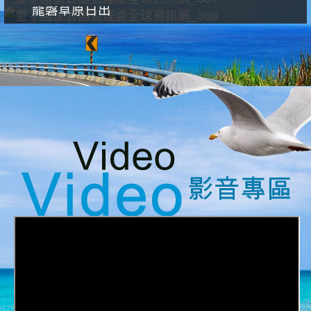
龍磐草原日出