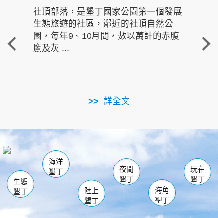
社頂部落，是墾丁國家公園第一個發展
龍水
生態旅遊的社區，鄰近的社頂自然公
的有
園，每年9、10月間，數以萬計的赤腹
重要
鷹及灰 ...
走進沁 
詳全文
南仁湖
龜山
海生館
滿州
出火
恆春
佳樂水
萬里桐
龍鑾潭自然中心
森林遊樂區
瓊麻館
南灣
關山
墾管處遊客中心
社頂公園
風吹沙
後壁湖
船帆石
白砂
海洋
龍磐公園
香蕉灣
貓鼻頭
砂島
龍坑
鵝鑾鼻
夜間
玩在
墾丁
墾丁
墾丁
生態
海角
陸上
墾丁
墾丁
墾丁