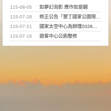
115-08-05
如夢幻泡影 應作如是觀
115-07-28
修正公告「墾丁國家公園限制水域遊憩活動之種類、範圍、時間及行為」，自即日生效。
115-07-21
國家太空中心為辦理2026台灣盃火箭競賽，陸、海、空域警戒及協調相關事宜，因颱風備案事宜
115-07-16
遊客中心公廁整修