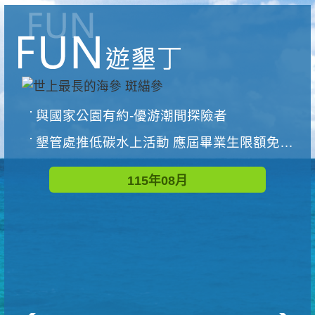
與國家公園有約-優游潮間探險者
墾管處推低碳水上活動 應屆畢業生限額免費參加
115年08月