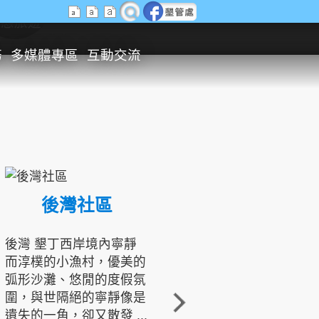
生態旅遊
務
多媒體專區
互動交流
後灣社區
國境之南生態文化發展協會
後灣 墾丁西岸境內寧靜
而淳樸的小漁村，優美的
龍坑地區為隆起的珊瑚礁
弧形沙灘、悠閒的度假氛
地形，由於地處鵝鑾鼻夾
圍，與世隔絕的寧靜像是
角的端點，冬季海浪拍打
遺失的一角，卻又散發 ...
著礁岸，旺盛的侵蝕作