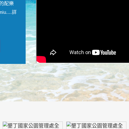
的配樂
....
詳