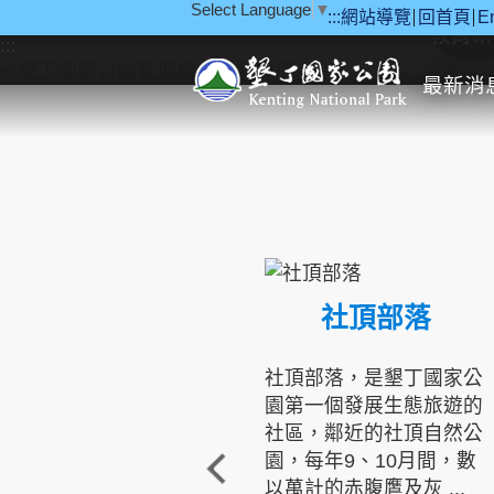
Select Language
▼
:::
網站導覽
回首頁
E
跳到主要內容區塊
教育研
:::
最新消
社頂部落
社頂部落，是墾丁國家公
園第一個發展生態旅遊的
社區，鄰近的社頂自然公
園，每年9、10月間，數
以萬計的赤腹鷹及灰 ...