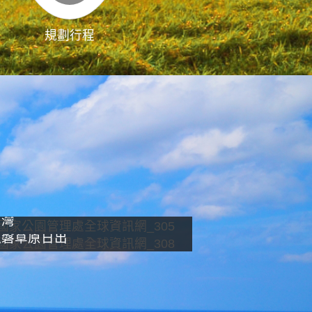
規劃行程
影像直播
南灣
龍磐草原日出