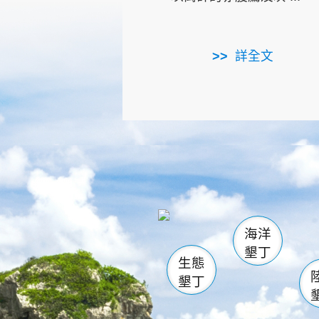
詳全文
龜山
海生館
出
恆春
萬里桐
龍鑾潭自
瓊麻館
關山
後壁
白砂
海洋
貓鼻
墾丁
生態
墾丁