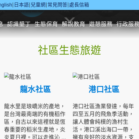
nglish
日本語
兒童網
常見問答
處長信箱
究
休閒遊憩
行政申辦
兒童
息
認識墾丁
生態保育
解說教育
遊憩服務
行政服
社區生態旅遊
龍水社區
港口社區
龍水里是琅嶠米的產地，
港口社區漁業發達，每年
是台灣最南端的有機稻作
四至五月的飛魚季活動，
區，自古以來這裡就是恆
讓人體會純樸的漁村生
春重要的稻米生產地，炎
活。港口溪出海口一帶，
炎夏日裡。可以走進沁 ...
擁有良好的淡水資源，支