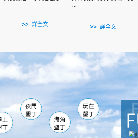
...
詳全文
詳全文
南仁湖
滿州
火
佳樂水
然中心
森林遊樂區
南灣
墾管處遊客中心
社頂公園
風吹沙
湖
船帆石
龍磐公園
香蕉灣
頭
砂島
龍坑
鵝鑾鼻
夜間
玩在
墾丁
墾丁
海角
陸上
墾丁
墾丁