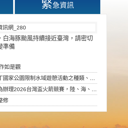
緊
急資訊
，白海豚颱風持續接近臺灣，請密切
變準備
應作如是觀
園限制水域遊憩活動之種類、範圍、時間及行為」，自即日生效。
6台灣盃火箭競賽，陸、海、空域警戒及協調相關事宜，因颱風備案事宜
整修