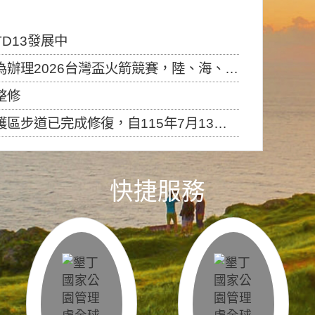
D13發展中
6台灣盃火箭競賽，陸、海、空域警戒及協調相關事宜，因颱風備案事宜
整修
，自115年7月13日（星期一）起恢復開放入園，歡迎民眾依規定申請入園....
快捷服務