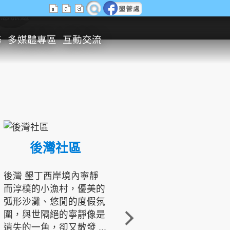
生態旅遊
務
多媒體專區
互動交流
後灣社區
國境之南生態文化發展協會
後灣 墾丁西岸境內寧靜
而淳樸的小漁村，優美的
龍坑地區為隆起的珊瑚礁
弧形沙灘、悠閒的度假氛
地形，由於地處鵝鑾鼻夾
圍，與世隔絕的寧靜像是
角的端點，冬季海浪拍打
遺失的一角，卻又散發 ...
著礁岸，旺盛的侵蝕作