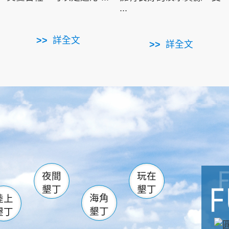
...
詳全文
詳全文
南仁湖
滿州
火
佳樂水
然中心
森林遊樂區
南灣
墾管處遊客中心
社頂公園
風吹沙
湖
船帆石
龍磐公園
香蕉灣
頭
砂島
龍坑
鵝鑾鼻
夜間
玩在
墾丁
墾丁
海角
陸上
墾丁
墾丁