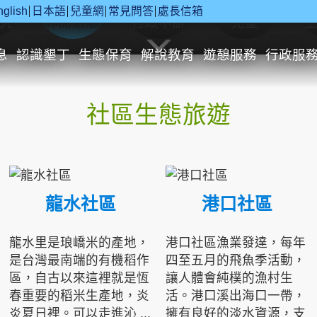
nglish
日本語
兒童網
常見問答
處長信箱
究
休閒遊憩
行政申辦
兒童
息
認識墾丁
生態保育
解說教育
遊憩服務
行政服
社區生態旅遊
龍水社區
港口社區
龍水里是琅嶠米的產地，
港口社區漁業發達，每年
是台灣最南端的有機稻作
四至五月的飛魚季活動，
區，自古以來這裡就是恆
讓人體會純樸的漁村生
春重要的稻米生產地，炎
活。港口溪出海口一帶，
炎夏日裡。可以走進沁 ...
擁有良好的淡水資源，支