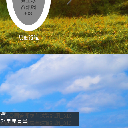
規劃行程
影像直播
南灣
龍磐草原日出