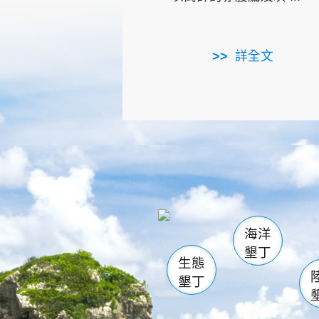
詳全文
龜山
海生館
出
恆春
萬里桐
龍鑾潭自
瓊麻館
關山
後壁
白砂
海洋
貓鼻
墾丁
生態
墾丁