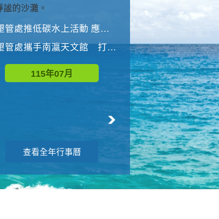
與國家公園有約-優游潮間
墾管處推低碳水上活動 應屆畢業生限額免費參加
墾管處推低碳水上活動 應屆畢業生限額
墾管處攜手南瀛天文館 打造沉浸式天文探索營隊
115年08月
115年07月
查看全年行事曆