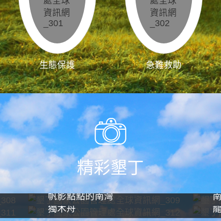
生態保護
急難救助
精彩墾丁
帆影點點的南灣
獨木舟