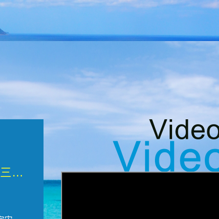
微觀墾丁三部曲 重生....