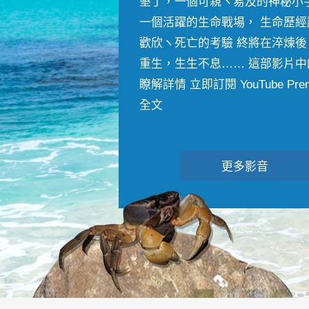
墾丁，一個可親ヽ易及的神秘小
一個活躍的生命戰場， 生命歷經
歡欣ヽ死亡的考驗 終將在淬煉後
重生，生生不息…… 這部影片中
瞭解詳情 立即訂閱 YouTube Premiu
全文
更多影音