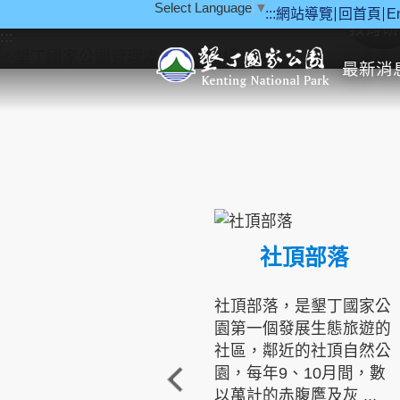
Select Language
▼
:::
網站導覽
回首頁
E
跳到主要內容區塊
教育研
:::
最新消
社頂部落
社頂部落，是墾丁國家公
園第一個發展生態旅遊的
社區，鄰近的社頂自然公
園，每年9、10月間，數
以萬計的赤腹鷹及灰 ...