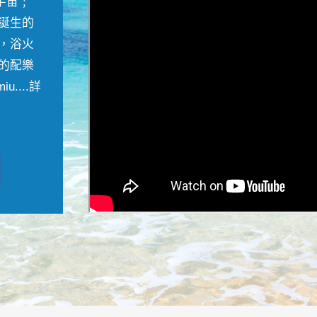
宇宙﹔
誕生的
，浴火
的配樂
....
詳