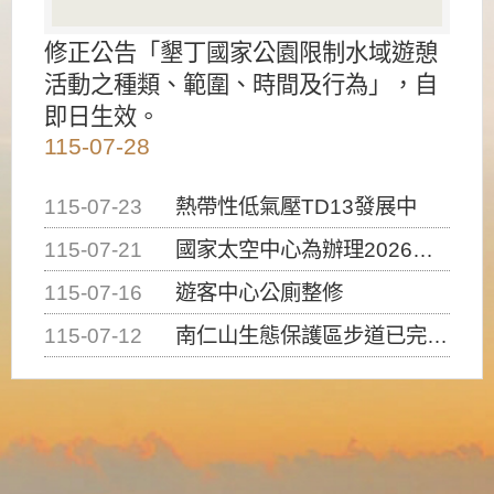
修正公告「墾丁國家公園限制水域遊憩
活動之種類、範圍、時間及行為」，自
即日生效。
115-07-28
115-07-23
熱帶性低氣壓TD13發展中
115-07-21
國家太空中心為辦理2026台灣盃火箭競賽，陸、海、空域警戒及協調相關事宜，因颱風備案事宜
115-07-16
遊客中心公廁整修
115-07-12
南仁山生態保護區步道已完成修復，自115年7月13日（星期一）起恢復開放入園，歡迎民眾依規定申請入園....