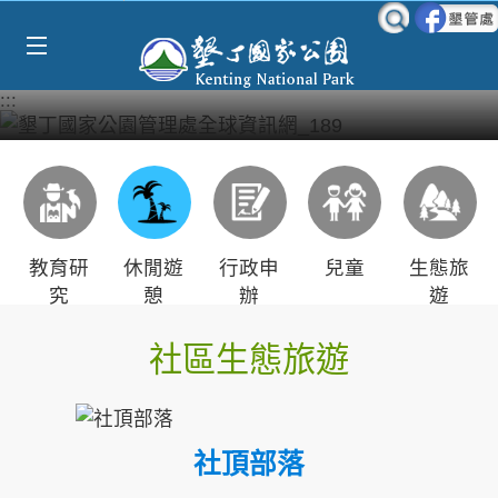
Select Language
▼
跳到主要內容區塊
:::
教育研
休閒遊
行政申
兒童
生態旅
究
憩
辦
遊
社區生態旅遊
社頂部落