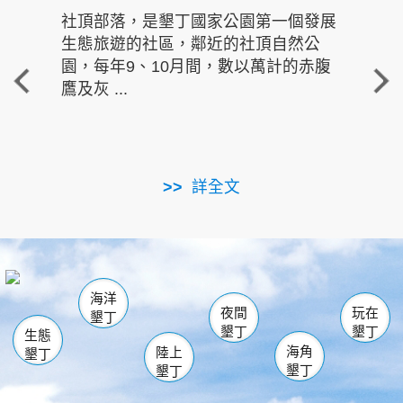
社頂部落，是墾丁國家公園第一個發展
龍水
生態旅遊的社區，鄰近的社頂自然公
的有
園，每年9、10月間，數以萬計的赤腹
重要
鷹及灰 ...
走進沁 
詳全文
南仁湖
龜山
海生館
滿州
出火
恆春
佳樂水
萬里桐
龍鑾潭自然中心
森林遊樂區
瓊麻館
南灣
關山
墾管處遊客中心
社頂公園
風吹沙
後壁湖
船帆石
白砂
海洋
龍磐公園
香蕉灣
貓鼻頭
砂島
龍坑
鵝鑾鼻
夜間
玩在
墾丁
墾丁
墾丁
生態
海角
陸上
墾丁
墾丁
墾丁