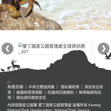
:::
政風信箱
中英日雙語詞彙
隱私權政策
資訊安全政
策
維護與管理規範
防護與回復機制
無障礙網頁說
明
網站資料開放宣告
內政部國家公園署 墾丁國家公園管理處 版權所有 Kenting
National Park Headquarters, National Park Service,