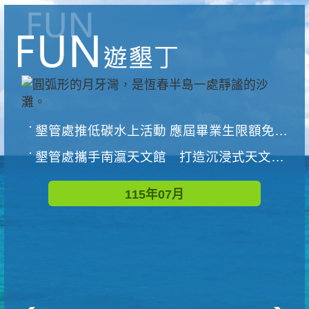
墾管處推低碳水上活動 應屆畢業生限額免費參加
墾管處攜手南瀛天文館 打造沉浸式天文探索營隊
115年07月