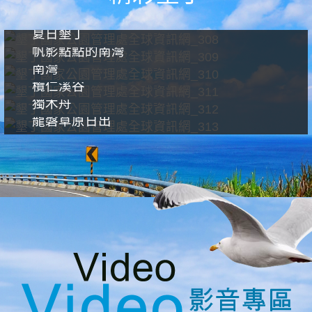
夏日墾丁
帆影點點的南灣
南灣
欖仁溪谷
獨木舟
龍磐草原日出