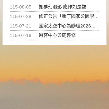
115-08-05
如夢幻泡影 應作如是觀
115-07-28
修正公告「墾丁國家公園限制水域遊憩活動之種類、範圍、時間及行為」，自即日生效。
115-07-21
國家太空中心為辦理2026台灣盃火箭競賽，陸、海、空域警戒及協調相關事宜，因颱風備案事宜
115-07-16
遊客中心公廁整修