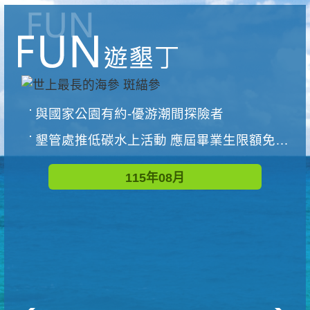
與國家公園有約-優游潮間探險者
墾管處推低碳水上活動 應屆畢業生限額免費參加
115年08月