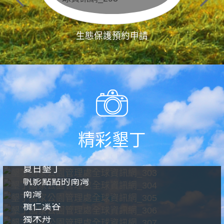
生態保護預約申請
精彩墾丁
夏日墾丁
帆影點點的南灣
南灣
欖仁溪谷
獨木舟