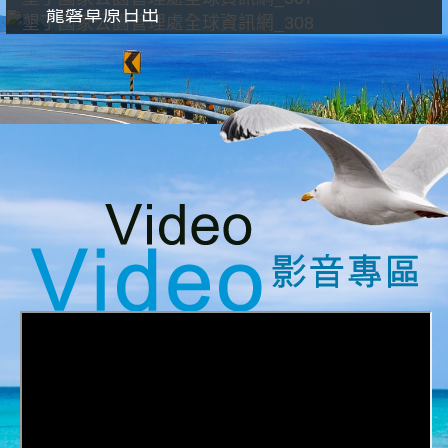
龍磐草原日出