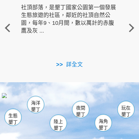
社頂部落，是墾丁國家公園第一個發展
龍水
生態旅遊的社區，鄰近的社頂自然公
的有
園，每年9、10月間，數以萬計的赤腹
重要
鷹及灰 ...
走進沁 
詳全文
南仁湖
龜山
海生館
滿州
出火
恆春
佳樂水
萬里桐
龍鑾潭自然中心
森林遊樂區
瓊麻館
南灣
關山
墾管處遊客中心
社頂公園
風吹沙
後壁湖
船帆石
白砂
海洋
龍磐公園
香蕉灣
貓鼻頭
砂島
龍坑
鵝鑾鼻
夜間
玩在
墾丁
墾丁
墾丁
生態
海角
陸上
墾丁
墾丁
墾丁