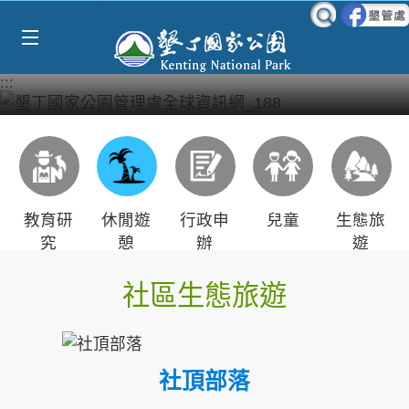
Select Language
▼
跳到主要內容區塊
:::
教育研
休閒遊
行政申
兒童
生態旅
究
憩
辦
遊
社區生態旅遊
社頂部落