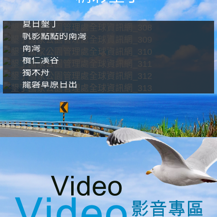
夏日墾丁
帆影點點的南灣
南灣
欖仁溪谷
獨木舟
龍磐草原日出