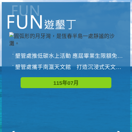
墾管處推低碳水上活動 應屆畢業生限額免費參加
墾管處攜手南瀛天文館 打造沉浸式天文探索營隊
115年07月