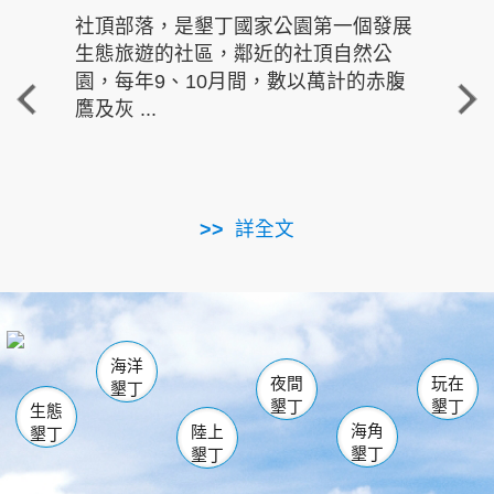
社頂部落，是墾丁國家公園第一個發展
龍水
生態旅遊的社區，鄰近的社頂自然公
的有
園，每年9、10月間，數以萬計的赤腹
重要
鷹及灰 ...
走進沁 
詳全文
南仁湖
龜山
海生館
滿州
出火
恆春
佳樂水
萬里桐
龍鑾潭自然中心
森林遊樂區
瓊麻館
南灣
關山
墾管處遊客中心
社頂公園
風吹沙
後壁湖
船帆石
白砂
海洋
龍磐公園
香蕉灣
貓鼻頭
砂島
龍坑
鵝鑾鼻
夜間
玩在
墾丁
墾丁
墾丁
生態
海角
陸上
墾丁
墾丁
墾丁