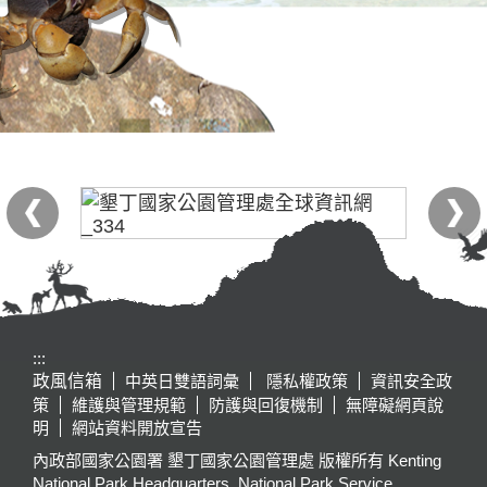
:::
政風信箱
中英日雙語詞彙
隱私權政策
資訊安全政
策
維護與管理規範
防護與回復機制
無障礙網頁說
明
網站資料開放宣告
內政部國家公園署 墾丁國家公園管理處 版權所有 Kenting
National Park Headquarters, National Park Service,