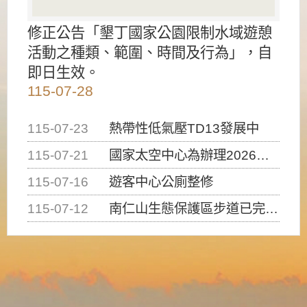
修正公告「墾丁國家公園限制水域遊憩
活動之種類、範圍、時間及行為」，自
即日生效。
115-07-28
115-07-23
熱帶性低氣壓TD13發展中
115-07-21
國家太空中心為辦理2026台灣盃火箭競賽，陸、海、空域警戒及協調相關事宜，因颱風備案事宜
115-07-16
遊客中心公廁整修
115-07-12
南仁山生態保護區步道已完成修復，自115年7月13日（星期一）起恢復開放入園，歡迎民眾依規定申請入園....