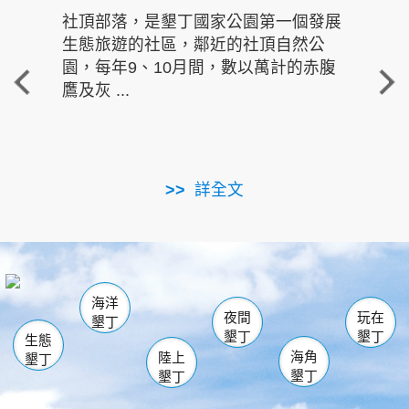
社頂部落，是墾丁國家公園第一個發展
龍水
生態旅遊的社區，鄰近的社頂自然公
的有
園，每年9、10月間，數以萬計的赤腹
重要
鷹及灰 ...
走進沁 
詳全文
南仁湖
龜山
海生館
滿州
出火
恆春
佳樂水
萬里桐
龍鑾潭自然中心
森林遊樂區
瓊麻館
南灣
關山
墾管處遊客中心
社頂公園
風吹沙
後壁湖
船帆石
白砂
海洋
龍磐公園
香蕉灣
貓鼻頭
砂島
龍坑
鵝鑾鼻
夜間
玩在
墾丁
墾丁
墾丁
生態
海角
陸上
墾丁
墾丁
墾丁