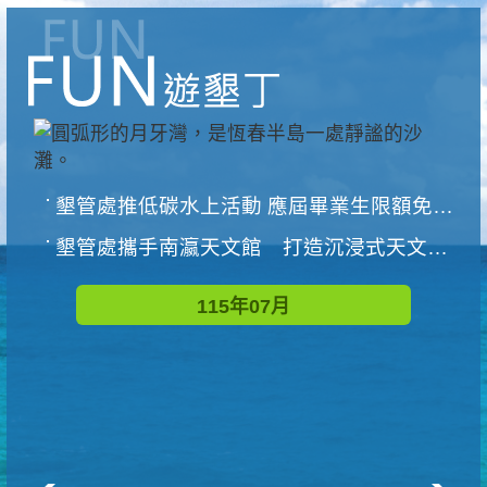
墾管處推低碳水上活動 應屆畢業生限額免費參加
墾管處攜手南瀛天文館 打造沉浸式天文探索營隊
115年07月