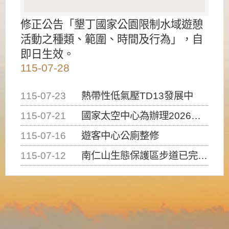
修正公告「墾丁國家公園限制水域遊憩
活動之種類、範圍、時間及行為」，自
即日生效。
115-07-28
115-07-23
熱帶性低氣壓TD13發展中
115-07-21
國家太空中心為辦理2026台灣盃火箭競賽，陸、海、空域警戒及協調相關事宜，因颱風備案事宜
115-07-16
遊客中心公廁整修
115-07-12
南仁山生態保護區步道已完成修復，自115年7月13日（星期一）起恢復開放入園，歡迎民眾依規定申請入園....