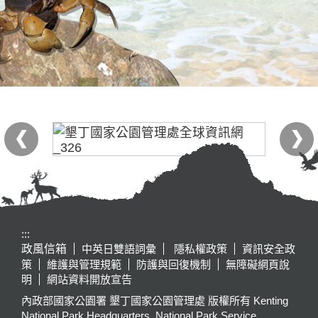
:::
政風信箱
中英日雙語詞彙
隱私權政策
資訊安全政
策
維護與管理規範
防護與回復機制
無障礙網頁說
明
網站資料開放宣告
內政部國家公園署 墾丁國家公園管理處 版權所有 Kenting
National Park Headquarters, National Park Service,