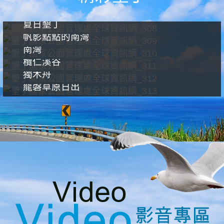
夏日墾丁
帆影點點的南灣
南灣
欖仁溪谷
獨木舟
龍磐草原日出