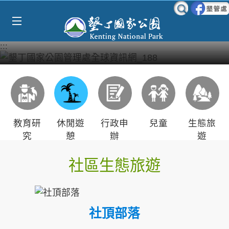
Select Language
▼
跳到主要內容區塊
:::
教育研
休閒遊
行政申
兒童
生態旅
究
憩
辦
遊
社區生態旅遊
社頂部落