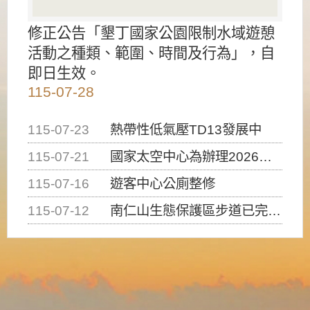
修正公告「墾丁國家公園限制水域遊憩
活動之種類、範圍、時間及行為」，自
即日生效。
115-07-28
115-07-23
熱帶性低氣壓TD13發展中
115-07-21
國家太空中心為辦理2026台灣盃火箭競賽，陸、海、空域警戒及協調相關事宜，因颱風備案事宜
115-07-16
遊客中心公廁整修
115-07-12
南仁山生態保護區步道已完成修復，自115年7月13日（星期一）起恢復開放入園，歡迎民眾依規定申請入園....