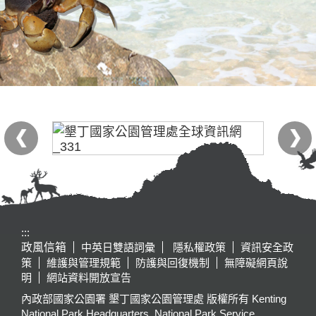
:::
政風信箱
中英日雙語詞彙
隱私權政策
資訊安全政
策
維護與管理規範
防護與回復機制
無障礙網頁說
明
網站資料開放宣告
內政部國家公園署 墾丁國家公園管理處 版權所有 Kenting
National Park Headquarters, National Park Service,