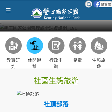
Select Language
▼
跳到主要內容區塊
:::
教育研
休閒遊
行政申
兒童
生態旅
究
憩
辦
遊
社區生態旅遊
社頂部落