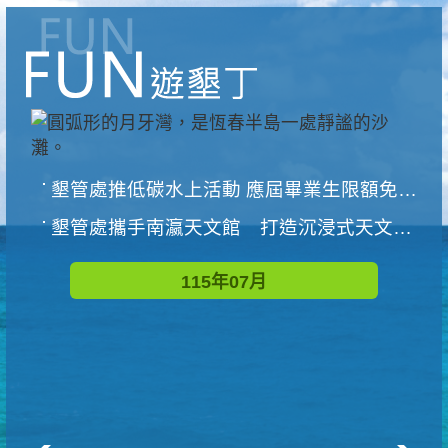
墾管處推低碳水上活動 應屆畢業生限額免費參加
墾管處攜手南瀛天文館 打造沉浸式天文探索營隊
115年07月