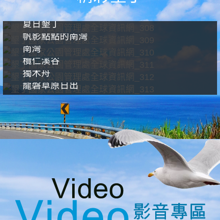
夏日墾丁
帆影點點的南灣
南灣
欖仁溪谷
獨木舟
龍磐草原日出