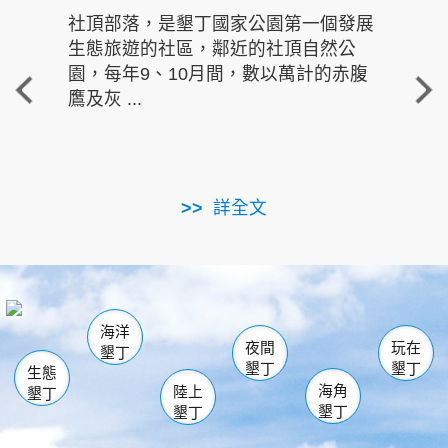
社頂部落，是墾丁國家公園第一個發展
龍水
生態旅遊的社區，鄰近的社頂自然公
的有
園，每年9、10月間，數以萬計的赤腹
重要
鷹及灰 ...
走進沁 
詳全文
南仁湖
龜山
海生館
滿州
出火
恆春
佳樂水
萬里桐
龍鑾潭自然中心
森林遊樂區
瓊麻館
南灣
關山
墾管處遊客中心
社頂公園
風吹沙
後壁湖
船帆石
白砂
海洋
龍磐公園
香蕉灣
貓鼻頭
砂島
龍坑
鵝鑾鼻
夜間
玩在
墾丁
墾丁
墾丁
生態
海角
陸上
墾丁
墾丁
墾丁