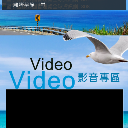
龍磐草原日出