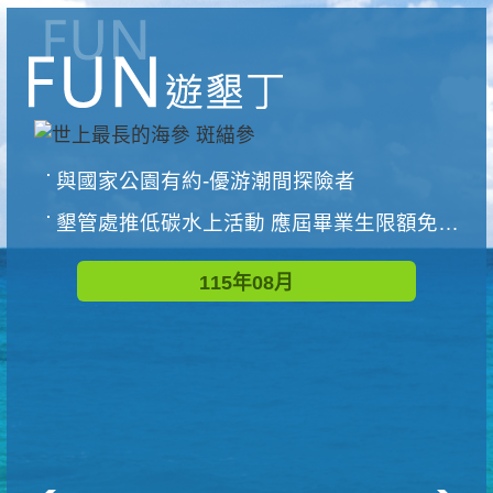
與國家公園有約-優游潮間探險者
墾管處推低碳水上活動 應屆畢業生限額免費參加
115年08月