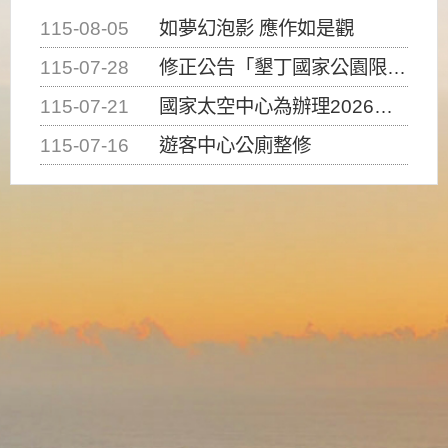
115-08-05
如夢幻泡影 應作如是觀
115-07-28
修正公告「墾丁國家公園限制水域遊憩活動之種類、範圍、時間及行為」，自即日生效。
115-07-21
國家太空中心為辦理2026台灣盃火箭競賽，陸、海、空域警戒及協調相關事宜，因颱風備案事宜
115-07-16
遊客中心公廁整修