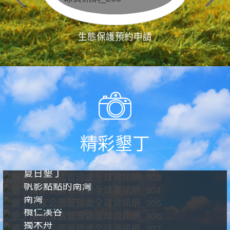
生態保護預約申請
精彩墾丁
夏日墾丁
帆影點點的南灣
南灣
欖仁溪谷
獨木舟