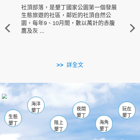
社頂部落，是墾丁國家公園第一個發展
龍水
生態旅遊的社區，鄰近的社頂自然公
的有
園，每年9、10月間，數以萬計的赤腹
重要
鷹及灰 ...
走進沁 
詳全文
南仁湖
龜山
海生館
滿州
出火
恆春
佳樂水
萬里桐
龍鑾潭自然中心
森林遊樂區
瓊麻館
南灣
關山
墾管處遊客中心
社頂公園
風吹沙
後壁湖
船帆石
白砂
海洋
龍磐公園
香蕉灣
貓鼻頭
砂島
龍坑
鵝鑾鼻
夜間
玩在
墾丁
墾丁
墾丁
生態
海角
陸上
墾丁
墾丁
墾丁