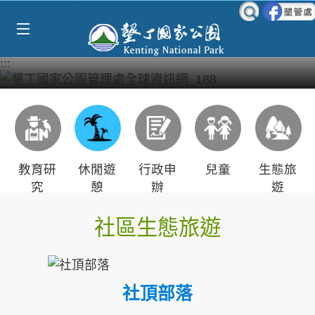
Select Language
▼
跳到主要內容區塊
:::
教育研
休閒遊
行政申
兒童
生態旅
究
憩
辦
遊
社區生態旅遊
社頂部落